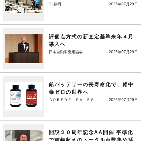
JU静岡
2026年07月29日
評価点方式の新査定基準来年４月
導入へ
日本自動車査定協会
2026年07月29日
鉛バッテリーの長寿命化で、鉛中
毒ゼロの世界へ
ＣＯＲＥＤＺ ＳＡＬＥＳ
2026年07月29日
開設２０周年記念AA開催 平準化
で前年超えのトータル台数集め活