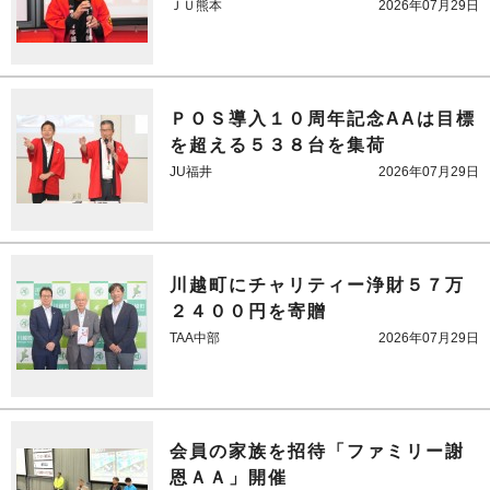
ＪＵ熊本
2026年07月29日
ＰＯＳ導入１０周年記念AAは目標
を超える５３８台を集荷
JU福井
2026年07月29日
川越町にチャリティー浄財５７万
２４００円を寄贈
TAA中部
2026年07月29日
会員の家族を招待「ファミリー謝
恩ＡＡ」開催