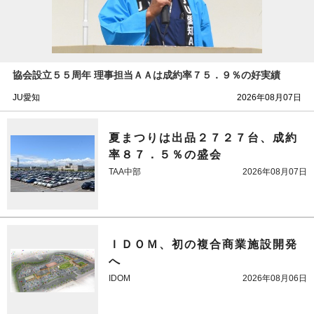
協会設立５５周年 理事担当ＡＡは成約率７５．９％の好実績
JU愛知
2026年08月07日
夏まつりは出品２７２７台、成約
率８７．５％の盛会
TAA中部
2026年08月07日
ＩＤＯＭ、初の複合商業施設開発
へ
IDOM
2026年08月06日