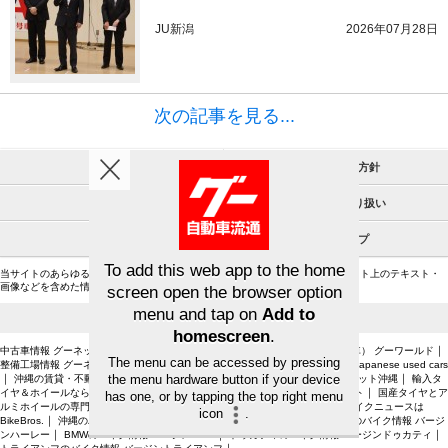
JU新潟
2026年07月28日
次の記事を見る...
会社概要
個人情報保護方針
利用規約
個人情報の取り扱い
サイトマップ
当サイトのあらゆる情報については、これを転用することはできません。当サイト上のテキスト・
画像などを含めた情報すべての無断使用を禁止いたします。
プロトコーポレーショングループサービス
｜
｜
｜
中古車情報 グーネット中古車
新車ならグーネット新車
中古車情報（輸入車） グーワールド
｜
｜
整備工場情報 グーネットピット
車買取・中古車査定情報 グーネット買取
Japanese used cars
｜
｜
｜
沖縄の賃貸・不動産を探すならグーホーム
沖縄の中古車を探すならグーネット沖縄
輸入タ
｜
｜
イヤ＆ホイールならAUTOWAY
タイヤ交換・取付・販売店検索はタイヤピット
国産タイヤとア
｜
｜
ルミホイールの専門店 タイヤワールド館ベスト
バイク情報 グーバイク
バイクニュースは
｜
｜
BikeBros.
沖縄のバイクを探すならグーバイク沖縄
ハーレーダビッドソンのバイク情報 バージ
｜
｜
｜
ンハーレー
BMWのバイク情報 バージンBMW
ドゥカティのバイク情報 バージンドゥカティ