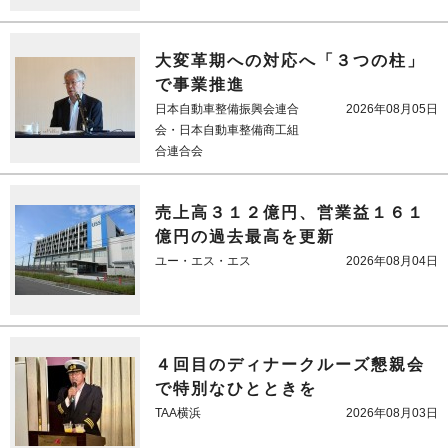
大変革期への対応へ「３つの柱」
で事業推進
日本自動車整備振興会連合
2026年08月05日
会・日本自動車整備商工組
合連合会
売上高３１２億円、営業益１６１
億円の過去最高を更新
ユー・エス・エス
2026年08月04日
４回目のディナークルーズ懇親会
で特別なひとときを
TAA横浜
2026年08月03日