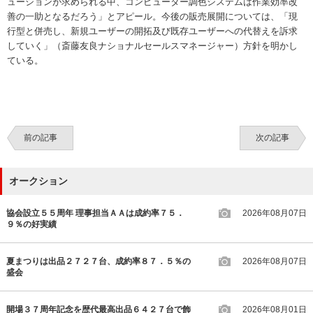
ューションが求められる中、コンピューター調色システムは作業効率改
善の一助となるだろう」とアピール。今後の販売展開については、「現
行型と併売し、新規ユーザーの開拓及び既存ユーザーへの代替えを訴求
していく」（斎藤友良ナショナルセールスマネージャー）方針を明かし
ている。
前の記事
次の記事
オークション
協会設立５５周年 理事担当ＡＡは成約率７５．
2026年08月07日
９％の好実績
夏まつりは出品２７２７台、成約率８７．５％の
2026年08月07日
盛会
開場３７周年記念を歴代最高出品６４２７台で飾
2026年08月01日