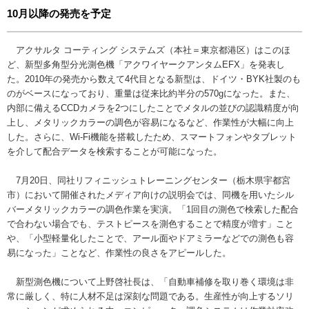
10月以降の発売を予定
アクサルタ コーティング システムズ（本社＝東京都港区）はこのほ
ど、新型多角型分光測色機「アクワイヤークアンタムEFX」を発表し
た。2010年の発売から数えて4代目となる新型は、ドイツ・BYK社製のも
のがベースになっており、重量は従来比約半分の570gになった。また、
内部に備えるCCDカメラを2つにしたことでメタルの並びの認識精度が向
上し、メタリックカラーの調色が容易になるなど、作業性が大幅に向上
した。さらに、Wi-Fi機能を搭載したため、スマートフォンやタブレット
を介して配合データを検索することが可能になった。
7月20日、同社リフィニッシュトレーニングセンター（栃木県宇都宮
市）において開催されたメディア向けの説明会では、同機を用いたシル
バーメタリックカラーの調色作業を実演。「1回目の測色で検索した配合
で合わない場合でも、テストピースを測色することで精度が増す」こと
や、「小型軽量化したことで、アール面やドアミラーなどでの測色も容
易になった」ことなど、作業性の良さをアピールした。
新型測色機について上野啓社長は、「自動車補修を取り巻く環境は非
常に厳しく、特に人材不足は深刻な問題である。生産性が向上するソリ