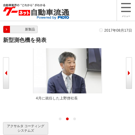
メニュー
新製品
2017年08月17日
新型測色機を発表
ータッチパネル
4月に就任した上野啓社長
従来より小型軽
上した
も扱いやすい
アクサルタ コーティング
システムズ