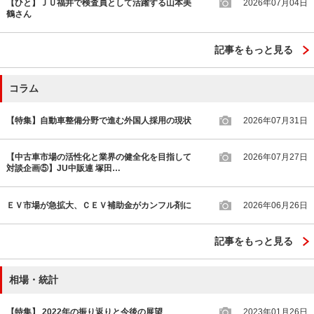
【ひと】ＪＵ福井で検査員として活躍する山本美
2026年07月04日
鶴さん
記事をもっと見る
コラム
【特集】自動車整備分野で進む外国人採用の現状
2026年07月31日
【中古車市場の活性化と業界の健全化を目指して
2026年07月27日
対談企画⑤】JU中販連 塚田…
ＥＶ市場が急拡大、ＣＥＶ補助金がカンフル剤に
2026年06月26日
記事をもっと見る
相場・統計
【特集】 2022年の振り返りと今後の展望
2023年01月26日