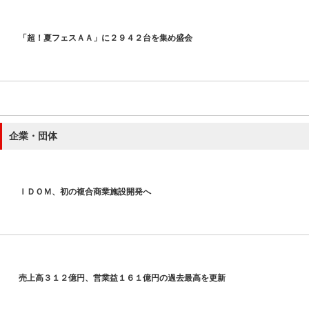
「超！夏フェスＡＡ」に２９４２台を集め盛会
企業・団体
ＩＤＯＭ、初の複合商業施設開発へ
売上高３１２億円、営業益１６１億円の過去最高を更新