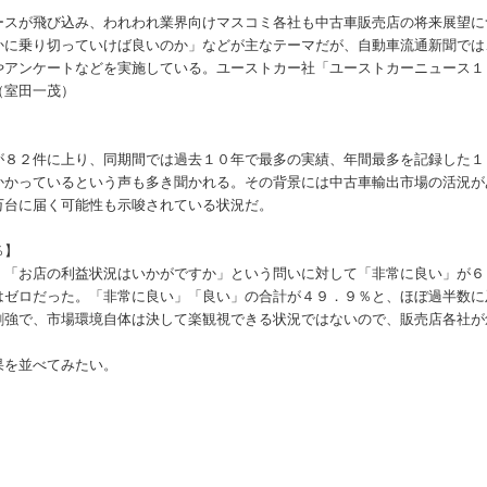
スが飛び込み、われわれ業界向けマスコミ各社も中古車販売店の将来展望に
かに乗り切っていけば良いのか」などが主なテーマだが、自動車流通新聞では
やアンケートなどを実施している。ユーストカー社「ユーストカーニュース１
（室田一茂）
８２件に上り、同期間では過去１０年で最多の実績、年間最多を記録した１
かかっているという声も多き聞かれる。その背景には中古車輸出市場の活況が
万台に届く可能性も示唆されている状況だ。
％】
「お店の利益状況はいかがですか」という問いに対して「非常に良い」が６
はゼロだった。「非常に良い」「良い」の合計が４９．９％と、ほぼ過半数に
割強で、市場環境自体は決して楽観視できる状況ではないので、販売店各社が
果を並べてみたい。