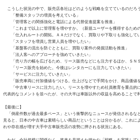
こうした状況の中で、販売店各社はどのような戦略を立てているのだろ
「整備スタッフの増員を考えている」
「管理客との関係強化と電話による代替促進提案を推進」
「これまで以上に管理客を増やすか。（新規ユーザーを獲得するための
「仕入れルートの開拓。ＡＡだけでなく、買取りや下取りも強化して
「スタッフを増員し営業人員を増やしたい」
「基盤客の流出を防ぐとともに、買取り案件の発掘活動を推進」
「法人客へのアプローチを強めていきたい」
「売り方の幅を広げるため、リース販売などにも注力するほか、ＳＮＳ
「リース販売を始めた。今後はレンタカーにも注力していきたい」
「サービスに注力していきたい」
「販売車両に付加価値をつける。仕上げなどで手間をかけ、商品価値
「中古車リースに注力したい。リースを増やすため社員教育を重点的に
代表的なコメントを並べたが、その大半は車販以外の収益を高めることで
【最後に】
「倒産件数が過去最多ペース」という衝撃的なニュースが発信されるなど
見ると、日本の中古車は素晴らしい商品だということは分かるが、これに
れや存在感が増す大手中古車販売店の攻勢に押される状況にある。
ただ、会社規模に関係なく、将来を見据えた確かな「戦略」を実践してい