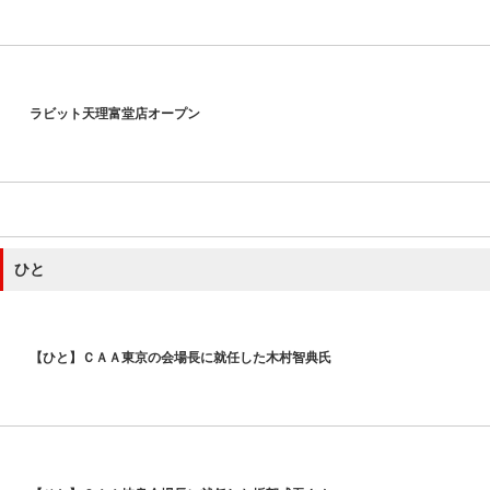
ラビット天理富堂店オープン
ひと
【ひと】ＣＡＡ東京の会場長に就任した木村智典氏