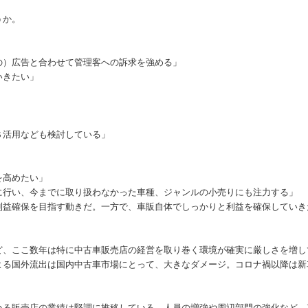
うか。
）広告と合わせて管理客への訴求を強める」
いきたい」
活用なども検討している」
を高めたい」
行い、今までに取り扱わなかった車種、ジャンルの小売りにも注力する」
利益確保を目指す動きだ。一方で、車販自体でしっかりと利益を確保していき
、ここ数年は特に中古車販売店の経営を取り巻く環境が確実に厳しさを増し
よる国外流出は国内中古車市場にとって、大きなダメージ。コロナ禍以降は新
る販売店の業績は堅調に推移している。人員の増強や周辺部門の強化など、