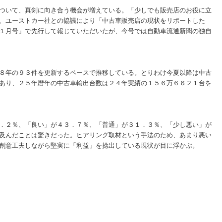
ついて、真剣に向き合う機会が増えている。「少しでも販売店のお役に立
、ユーストカー社との協議により「中古車販売店の現状をリポートした
１月号」で先行して報じていただいたが、今号では自動車流通新聞の独自
８年の９３件を更新するペースで推移している。とりわけ今夏以降は中古
あり、２５年暦年の中古車輸出台数は２４年実績の１５６万６６２１台を
．２％、「良い」が４３．７％、「普通」が３１．３％、「少し悪い」が
及んだことは驚きだった。ヒアリング取材という手法のため、あまり悪い
創意工夫しながら堅実に「利益」を捻出している現状が目に浮かぶ。