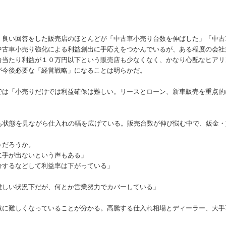
、良い回答をした販売店のほとんどが「中古車小売り台数を伸ばした」「中古
中古車小売り強化による利益創出に手応えをつかんでいるが、ある程度の会社
台当たり利益が１０万円以下という販売店も少なくなく、かなり心配なヒアリ
が今後必要な「経営戦略」になることは明らかだ。
は「小売りだけでは利益確保は難しい。リースとローン、新車販売を重点的
も状態を見ながら仕入れの幅を広げている。販売台数が伸び悩む中で、鈑金・
うだろうか。
手が出ないという声もある」
するなどして利益率は下がっている」
しい状況下だが、何とか営業努力でカバーしている」
」
激に難しくなっていることが分かる。高騰する仕入れ相場とディーラー、大手