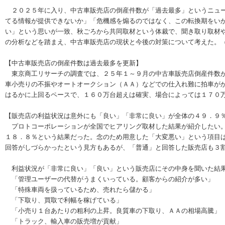
２０２５年に入り、中古車販売店の倒産件数が「過去最多」というニュー
てる情報が提供できないか」「危機感を煽るのではなく、この転換期をい
い」という思いが一致、秋ごろから共同取材という体裁で、聞き取り取材
の分析などを踏まえ、中古車販売店の現状と今後の対策について考えた。
【中古車販売店の倒産件数は過去最多を更新】
東京商工リサーチの調査では、２５年１～９月の中古車販売店倒産件数が
車小売りの不振やオートオークション（ＡＡ）などでの仕入れ難に拍車が
はるかに上回るペースで、１６０万台超えは確実、場合によっては１７０
【販売店の利益状況は意外にも「良い」「非常に良い」が全体の４９．９
プロトコーポレーションが全国でヒアリング取材した結果が紹介したい。
１８．８％という結果だった。念のため用意した「大変悪い」という項目
回答がしづらかったという見方もあるが、「普通」と回答した販売店も３
利益状況が「非常に良い」「良い」という販売店にその中身を聞いた結
「管理ユーザーの代替がうまくいっている。顧客からの紹介が多い」
「特殊車両を扱っているため、売れたら儲かる」
「下取り、買取で利幅を稼げている」
「小売り１台あたりの粗利の上昇。良質車の下取り、ＡＡの相場高騰」
「トラック、輸入車の販売増が貢献」