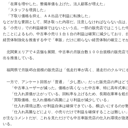
「在庫を増やした。整備単価を上げた。法人顧客が増えた」
「スタッフを増員した」
「下取り価格を抑え、ＡＡ出品で利益に転換した」
などが主な要因として、聞き取った内容だ。注意しなければならない点は
る「小売り」での利益確保ではないという点。一部の販売店ではこうした
たことによるもの。中古車小売り１台１台の利益は確実に減少しており、
経営体制強化を推進する中で「車販」だけに頼らない経営体制の確立こそ
北関東エリアで４店舗を展開、中古車の月販台数１００台規模の販売店で
出を推進している。
福岡県で月販45台規模の販売店は「低走行車が高く、過走行のクルマに
一方で、アンケート回答が「普通」「少し悪い」だった販売店の声はど
「中古車ユーザーが減った。価格が高くなった中古車、特に高年式車に
「仕入れ原価が上がっている。回転率を上げるため、長期在庫車を処分
「買取価格、仕入れ価格の高騰により利益が減少している」
「仕入れ環境は悪いが利益自体は確保できている。横ばいにするのが難
「仕入れ高騰などにより、小売りだけで利益を確保することは難しい
が主なコメントだが、これを見ただけでも中古車販売店の仕入れ環境が急
いる。