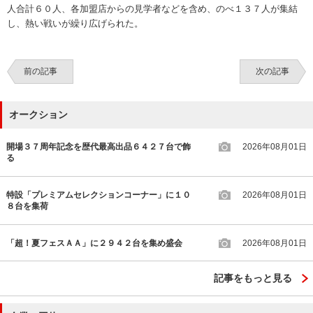
人合計６０人、各加盟店からの見学者などを含め、のべ１３７人が集結
し、熱い戦いが繰り広げられた。
前の記事
次の記事
オークション
開場３７周年記念を歴代最高出品６４２７台で飾
2026年08月01日
る
特設「プレミアムセレクションコーナー」に１０
2026年08月01日
８台を集荷
「超！夏フェスＡＡ」に２９４２台を集め盛会
2026年08月01日
記事をもっと見る