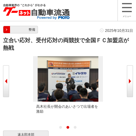
メニュー
整備
2025年10月31日
立合い応対、受付応対の両競技で全国ＦＣ加盟店が
熱戦
の様子
高木社長が開会のあいさつで出場者を
コンテスト終了
激励
速太郎本部