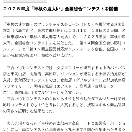
２０２５年度「車検の速太郎」全国総合コンテストを開催
「車検の速太郎」のフランチャイズチェーン（ＦＣ）を展開する速太郎
本部（広島市西区、高木芳郎社長）は１０月１５、１６日の２日間、名
古屋市緑区の「車検の速太郎南大高店」で、「２０２５年度『車検の速
太郎』全国総合コンテスト」を開催した。「第１４回全国立合い応対コ
ンテスト」と「第１２回全国受付応対コンテスト」を併催、全国のＦＣ
店から精鋭が集まり、熱戦を繰り広げた。
立合い応対コンテストでは、ダブルツリーが運営する岡山西バイパス
店と東岡山店、丸亀店、高松店、パッションが運営する土岐多治見店が
入賞、受付応対コンテストでは、倉敷店（ダブルツリー）と那加岐南店
（ファミリー）、岡崎安城店（エアスト）、高岡店（古城モーター
ス）、東岡山店（ダブルツリー）が入賞した。
立合い応対コンテストの１位から４位を独占したダブルツリーは受付
応対コンテストでも１位と５位に入賞するなど、接客スキルや商品知識
の高さを証明する結果だった。
大会会場となった「車検の速太郎南大高店」（ＦＣ加盟店＝パッショ
ン）には、両コンテストに北海道から九州まで全国から集まった各３０