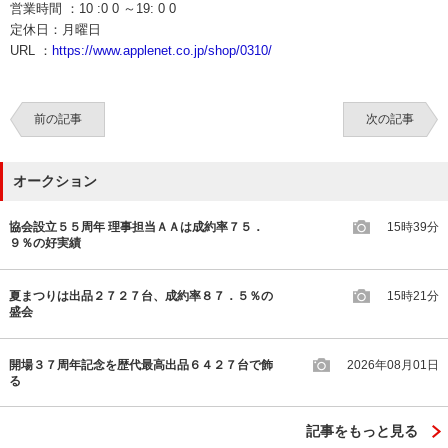
営業時間 ：10 :0 0 ～19: 0 0
定休日：月曜日
URL ：
https://www.applenet.co.jp/shop/0310/
前の記事
次の記事
オークション
協会設立５５周年 理事担当ＡＡは成約率７５．
15時39分
９％の好実績
夏まつりは出品２７２７台、成約率８７．５％の
15時21分
盛会
開場３７周年記念を歴代最高出品６４２７台で飾
2026年08月01日
る
記事をもっと見る