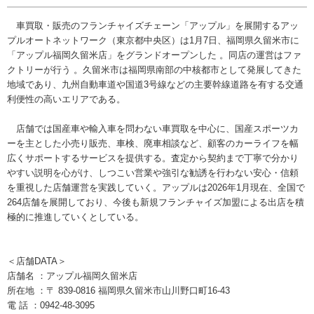
車買取・販売のフランチャイズチェーン「アップル」を展開するアッ
プルオートネットワーク（東京都中央区）は1月7日、福岡県久留米市に
「アップル福岡久留米店」をグランドオープンした 。同店の運営はファ
クトリーが行う 。久留米市は福岡県南部の中核都市として発展してきた
地域であり、九州自動車道や国道3号線などの主要幹線道路を有する交通
利便性の高いエリアである。
店舗では国産車や輸入車を問わない車買取を中心に、国産スポーツカ
ーを主とした小売り販売、車検、廃車相談など、顧客のカーライフを幅
広くサポートするサービスを提供する。査定から契約まで丁寧で分かり
やすい説明を心がけ、しつこい営業や強引な勧誘を行わない安心・信頼
を重視した店舗運営を実践していく。アップルは2026年1月現在、全国で
264店舗を展開しており、今後も新規フランチャイズ加盟による出店を積
極的に推進していくとしている。
＜店舗DATA＞
店舗名 ：アップル福岡久留米店
所在地 ：〒 839-0816 福岡県久留米市山川野口町16-43
電 話 ：0942-48-3095