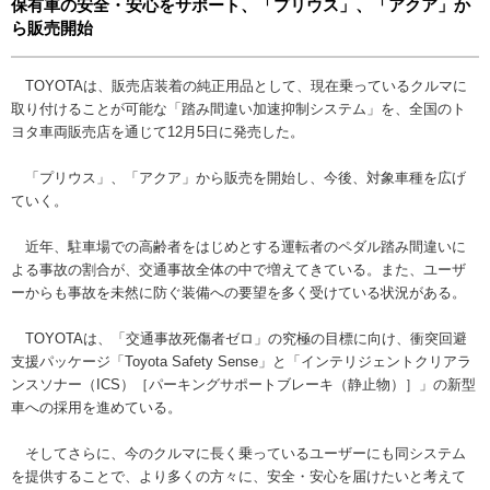
保有車の安全・安心をサポート、「プリウス」、「アクア」か
ら販売開始
TOYOTAは、販売店装着の純正用品として、現在乗っているクルマに
取り付けることが可能な「踏み間違い加速抑制システム」を、全国のト
ヨタ車両販売店を通じて12月5日に発売した。
「プリウス」、「アクア」から販売を開始し、今後、対象車種を広げ
ていく。
近年、駐車場での高齢者をはじめとする運転者のペダル踏み間違いに
よる事故の割合が、交通事故全体の中で増えてきている。また、ユーザ
ーからも事故を未然に防ぐ装備への要望を多く受けている状況がある。
TOYOTAは、「交通事故死傷者ゼロ」の究極の目標に向け、衝突回避
支援パッケージ「Toyota Safety Sense」と「インテリジェントクリアラ
ンスソナー（ICS）［パーキングサポートブレーキ（静止物）］」の新型
車への採用を進めている。
そしてさらに、今のクルマに長く乗っているユーザーにも同システム
を提供することで、より多くの方々に、安全・安心を届けたいと考えて