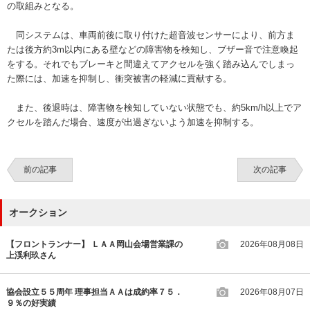
の取組みとなる。
同システムは、車両前後に取り付けた超音波センサーにより、前方ま
たは後方約3m以内にある壁などの障害物を検知し、ブザー音で注意喚起
をする。それでもブレーキと間違えてアクセルを強く踏み込んでしまっ
た際には、加速を抑制し、衝突被害の軽減に貢献する。
また、後退時は、障害物を検知していない状態でも、約5km/h以上でア
クセルを踏んだ場合、速度が出過ぎないよう加速を抑制する。
前の記事
次の記事
オークション
【フロントランナー】 ＬＡＡ岡山会場営業課の
2026年08月08日
上渓利玖さん
協会設立５５周年 理事担当ＡＡは成約率７５．
2026年08月07日
９％の好実績