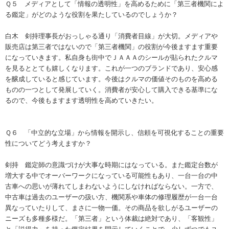
Ｑ５ メディアとして「情報の透明性」を高めるために「第三者機関によ
る鑑定」がどのような役割を果たしているのでしょうか？
白木 剣持理事長がおっしゃる通り「消費者目線」が大切。メディアや
販売店は第三者ではないので「第三者機関」の役割が今後ますます重要
になっていきます。私自身も街中でＪＡＡＡのシールが貼られたクルマ
を見るととても嬉しくなります。これが一つのブランドであり、安心感
を醸成していると感じています。今後はクルマの価値そのものを高める
ものの一つとして発展していく。消費者が安心して購入できる基準にな
るので、今後もますます透明性を高めていきたい。
Ｑ６ 「中立的な立場」から情報を開示し、信頼を可視化することの重要
性についてどう考えますか？
剣持 鑑定師の意識づけが大事な時期にはなっている。また鑑定台数が
増大する中でオーバーワークになっている可能性もあり、一台一台の中
古車への思いが薄れてしまわないようにしなければならない。一方で、
中古車は過去のユーザーの扱い方、機関系や車体の修理履歴が一台一台
異なっていたりして、まさに一物一価。その商品を欲しがるユーザーの
ニーズも多種多様だ。「第三者」という体裁は絶対であり、「客観性」