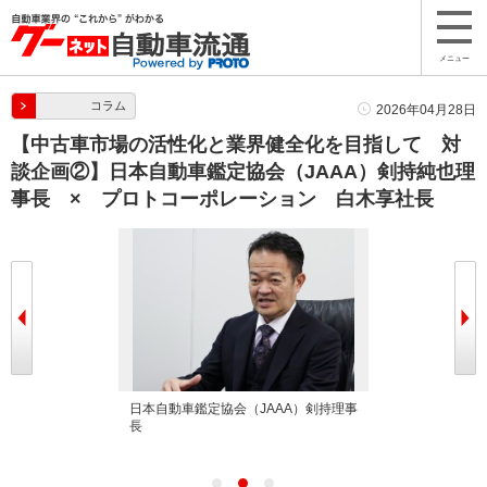
メニュー
コラム
2026年04月28日
【中古車市場の活性化と業界健全化を目指して 対
談企画②】日本自動車鑑定協会（JAAA）剣持純也理
事長 × プロトコーポレーション 白木享社長
日本自動車鑑定協会（JAAA）剣持理事
プロトコーポレ
長