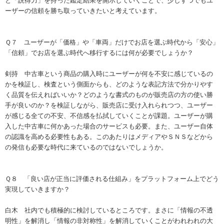
と「説得力」を持った鑑定結果を開示していくことで、少しずつでもユ
ーザーの信頼を勝ち取っていきたいと考えています。
Ｑ７ ユーザーが「価格」や「車両」だけでお店を選ぶ時代から「安心」
「信頼」でお店を選ぶ時代へ移行するには何が必要でしょうか？
剣持 中古車という商品の購入時にユーザーが何を不安に感じているの
かを検証し、検査という側面からも、どのような表記方法で分かりやす
く品質を伝えればいいか？どのような書式のものが販売店の方の使い勝
手が良いのか？を検証しながら、販売店に受け入れられつつ、ユーザー
が感じる全ての不安、不信感を払拭していくことが課題。ユーザーが購
入した中古車に何かあった場合のサービスも必要。また、ユーザー自体
の認識を高める必要性もある。このあたりはメディアやＳＮＳなどから
の発信も必要な時代に来ているのではないでしょうか。
Ｑ８ 「良い店が正当に評価される仕組み」をプラットフォーム上でどう
実現していきますか？
白木 社内でも積極的に検討しているところです。まさに「情報の不透
明性」を解消し「情報の非対称性」を解消していくことがわれわれの大