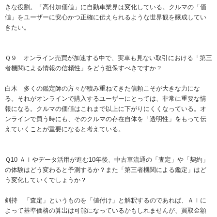
きな役割。「高付加価値」に自動車業界は変化している。クルマの「価
値」をユーザーに安心かつ正確に伝えられるような世界観を醸成してい
きたい。
Ｑ９ オンライン売買が加速する中で、実車も見ない取引における「第三
者機関による情報の信頼性」をどう担保すべきですか？
白木 多くの鑑定師の方々が積み重ねてきた信頼こそが大きな力にな
る。それがオンラインで購入するユーザーにとっては、非常に重要な情
報になる。クルマの価値はこれまで以上に下がりにくくなっている。オ
ンラインで買う時にも、そのクルマの存在自体を「透明性」をもって伝
えていくことが重要になると考えている。
Ｑ10 ＡＩやデータ活用が進む10年後、中古車流通の「査定」や「契約」
の体験はどう変わると予測するか？また「第三者機関による鑑定」はど
う変化していくでしょうか？
剣持 「査定」というものを「値付け」と解釈するのであれば、ＡＩに
よって基準価格の算出は可能になっているかもしれませんが、買取金額