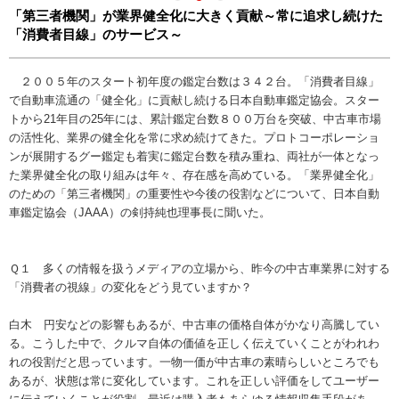
「第三者機関」が業界健全化に大きく貢献～常に追求し続けた
「消費者目線」のサービス～
２００５年のスタート初年度の鑑定台数は３４２台。「消費者目線」
で自動車流通の「健全化」に貢献し続ける日本自動車鑑定協会。スター
トから21年目の25年には、累計鑑定台数８００万台を突破、中古車市場
の活性化、業界の健全化を常に求め続けてきた。プロトコーポレーショ
ンが展開するグー鑑定も着実に鑑定台数を積み重ね、両社が一体となっ
た業界健全化の取り組みは年々、存在感を高めている。「業界健全化」
のための「第三者機関」の重要性や今後の役割などについて、日本自動
車鑑定協会（JAAA）の剣持純也理事長に聞いた。
Ｑ１ 多くの情報を扱うメディアの立場から、昨今の中古車業界に対する
「消費者の視線」の変化をどう見ていますか？
白木 円安などの影響もあるが、中古車の価格自体がかなり高騰してい
る。こうした中で、クルマ自体の価値を正しく伝えていくことがわれわ
れの役割だと思っています。一物一価が中古車の素晴らしいところでも
あるが、状態は常に変化しています。これを正しい評価をしてユーザー