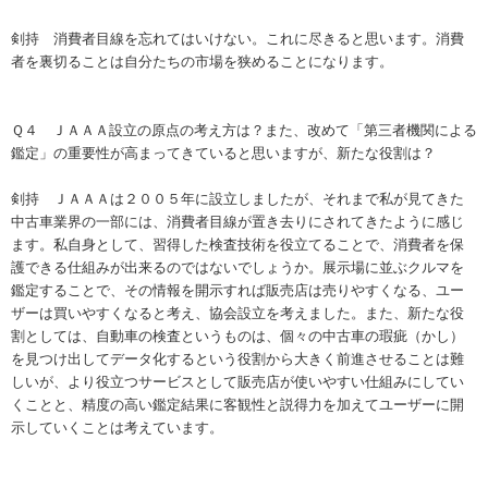
剣持 消費者目線を忘れてはいけない。これに尽きると思います。消費
者を裏切ることは自分たちの市場を狭めることになります。
Ｑ４ ＪＡＡＡ設立の原点の考え方は？また、改めて「第三者機関による
鑑定」の重要性が高まってきていると思いますが、新たな役割は？
剣持 ＪＡＡＡは２００５年に設立しましたが、それまで私が見てきた
中古車業界の一部には、消費者目線が置き去りにされてきたように感じ
ます。私自身として、習得した検査技術を役立てることで、消費者を保
護できる仕組みが出来るのではないでしょうか。展示場に並ぶクルマを
鑑定することで、その情報を開示すれば販売店は売りやすくなる、ユー
ザーは買いやすくなると考え、協会設立を考えました。また、新たな役
割としては、自動車の検査というものは、個々の中古車の瑕疵（かし）
を見つけ出してデータ化するという役割から大きく前進させることは難
しいが、より役立つサービスとして販売店が使いやすい仕組みにしてい
くことと、精度の高い鑑定結果に客観性と説得力を加えてユーザーに開
示していくことは考えています。