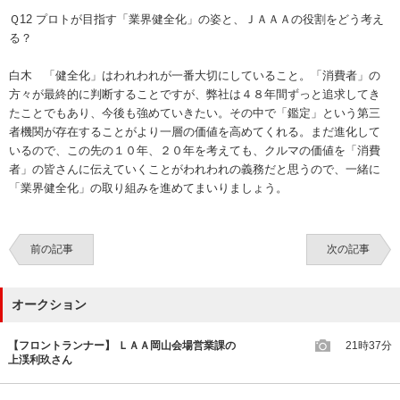
Ｑ12 プロトが目指す「業界健全化」の姿と、ＪＡＡＡの役割をどう考え
る？
白木 「健全化」はわれわれが一番大切にしていること。「消費者」の
方々が最終的に判断することですが、弊社は４８年間ずっと追求してき
たことでもあり、今後も強めていきたい。その中で「鑑定」という第三
者機関が存在することがより一層の価値を高めてくれる。まだ進化して
いるので、この先の１０年、２０年を考えても、クルマの価値を「消費
者」の皆さんに伝えていくことがわれわれの義務だと思うので、一緒に
「業界健全化」の取り組みを進めてまいりましょう。
前の記事
次の記事
オークション
【フロントランナー】 ＬＡＡ岡山会場営業課の
21時37分
上渓利玖さん