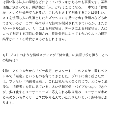
は買い取る法人の業態などによってバラツキがあるのも事実です。基準
価格が決まっても、微調整は「人」が行うことになる。日本では「修復
歴」という評価基準もあるが、これらをＡＩで判断することは難しい。
ＡＩを使用し人の見落としたキズやヘコミを見つけ出す仕組みなども出
てきているが、この10年で様々な技術が開発されてきているが、まだま
だハードルは高い。ＡＩによる判定項目、データによる判定項目、人に
よって判定する項目に分類され、役割分担によって１台のクルマの鑑定
結果が出てくる時代が来るかもしれません。
Ｑ11 プロトのような情報メディアが「健全化」の旗振り役も担うことへ
の期待は？
剣持 ２００６年から「グー鑑定」がスタート。この２０年、同じベク
トルで「鑑定」というものも育ててきました。プロトに強く感じたの
は、ブレない「消費者目線」。これは私たちと全く同じで、とにかく最
後は「消費者」を常に見ている。太い信頼関係・パイプをつないできた
が、多様化するユーザーニーズに応えられる取り組み、ユーザーが求め
るものをいち早くサービスに取り込んでいただきたいという期待感があ
ります。