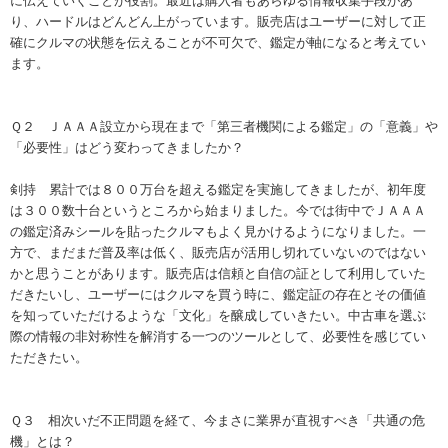
に伝えていくことが役割。最近は購入者もあらゆる情報収集手段があ
り、ハードルはどんどん上がっています。販売店はユーザーに対して正
確にクルマの状態を伝えることが不可欠で、鑑定が軸になると考えてい
ます。
Ｑ２ ＪＡＡＡ設立から現在まで「第三者機関による鑑定」の「意義」や
「必要性」はどう変わってきましたか？
剣持 累計では８００万台を超える鑑定を実施してきましたが、初年度
は３００数十台というところから始まりました。今では街中でＪＡＡＡ
の鑑定済みシールを貼ったクルマもよく見かけるようになりました。一
方で、まだまだ普及率は低く、販売店が活用し切れていないのではない
かと思うことがあります。販売店は信頼と自信の証として利用していた
だきたいし、ユーザーにはクルマを買う時に、鑑定証の存在とその価値
を知っていただけるような「文化」を醸成していきたい。中古車を選ぶ
際の情報の非対称性を解消する一つのツールとして、必要性を感じてい
ただきたい。
Ｑ３ 相次いだ不正問題を経て、今まさに業界が直視すべき「共通の危
機」とは？