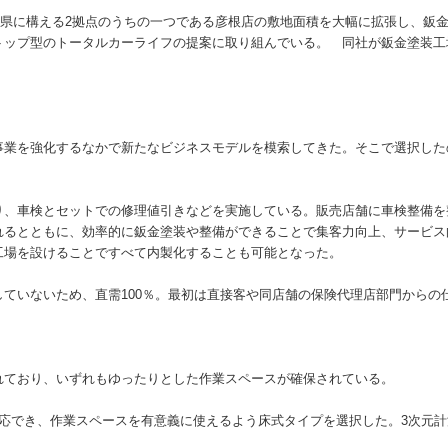
賀県に構える2拠点のうちの一つである彦根店の敷地面積を大幅に拡張し、鈑
トップ型のトータルカーライフの提案に取り組んでいる。 同社が鈑金塗装工
業を強化するなかで新たなビジネスモデルを模索してきた。そこで選択した
。
、車検とセットでの修理値引きなどを実施している。販売店舗に車検整備を
れるとともに、効率的に鈑金塗装や整備ができることで集客力向上、サービス
工場を設けることですべて内製化することも可能となった。
ていないため、直需100％。最初は直接客や同店舗の保険代理店部門からの
ており、いずれもゆったりとした作業スペースが確保されている。
応でき、作業スペースを有意義に使えるよう床式タイプを選択した。3次元計