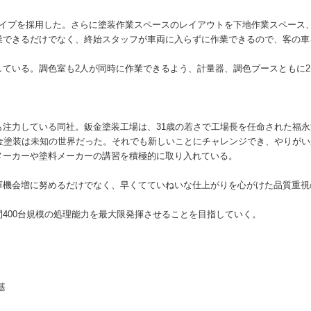
イプを採用した。さらに塗装作業スペースのレイアウトを下地作業スペース
業できるだけでなく、終始スタッフが車両に入らずに作業できるので、客の車
ている。調色室も2人が同時に作業できるよう、計量器、調色ブースともに2
力している同社。鈑金塗装工場は、31歳の若さで工場長を任命された福永浩
金塗装は未知の世界だった。それでも新しいことにチャレンジでき、やりが
メーカーや塗料メーカーの講習を積極的に取り入れている。
機会増に努めるだけでなく、早くてていねいな仕上がりを心がけた品質重視
400台規模の処理能力を最大限発揮させることを目指していく。
基