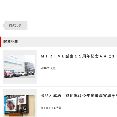
前の記事
関連記事
ＭＩＲＩＶＥ誕生１１周年記念ＡＡに１
MIRIVE 大阪
出品と成約、成約率は今年度最高実績を
ＭＩＲＩＶＥ大阪