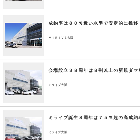
成約率は８０％近い水準で安定的に推移
ＭＩＲＩＶＥ大阪
会場設立３８周年は８割以上の新規ダマ
ミライブ大阪
ミライブ誕生８周年は７５％超の高成約
ミライブ大阪