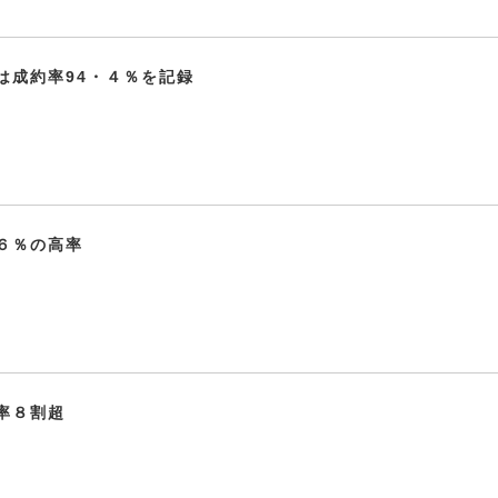
は成約率94・４％を記録
６％の高率
率８割超