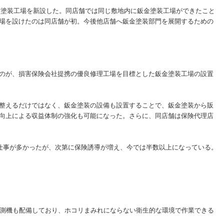
金塗装工場を新設した。同店舗では同じ敷地内に鈑金塗装工場ができたこと
場を設けたのは同店舗が初。今後他店舗へ鈑金塗装部門を展開するための
のが、損害保険会社提携の優良修理工場を目標とした鈑金塗装工場の設置
整えるだけではなく、鈑金塗装の設備も設置することで、鈑金塗装から販
向上による収益体制の強化も可能になった。さらに、同店舗は保険代理店
仕事が多かったが、次第に保険誘導が増え、今では半数以上になっている。
測機も配備しており、ホコリまみれにならない衛生的な環境で作業できる