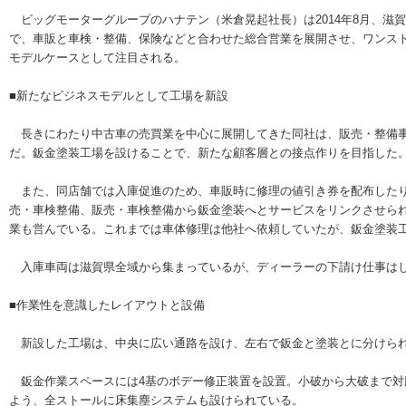
ビッグモーターグループのハナテン（米倉晃起社長）は2014年8月、滋
で、車販と車検・整備、保険などと合わせた総合営業を展開させ、ワンス
モデルケースとして注目される。
■新たなビジネスモデルとして工場を新設
長きにわたり中古車の売買業を中心に展開してきた同社は、販売・整備事
だ。鈑金塗装工場を設けることで、新たな顧客層との接点作りを目指した
また、同店舗では入庫促進のため、車販時に修理の値引き券を配布したり
売・車検整備、販売・車検整備から鈑金塗装へとサービスをリンクさせら
業も営んでいる。これまでは車体修理は他社へ依頼していたが、鈑金塗装
入庫車両は滋賀県全域から集まっているが、ディーラーの下請け仕事はし
■作業性を意識したレイアウトと設備
新設した工場は、中央に広い通路を設け、左右で鈑金と塗装とに分けられ
鈑金作業スペースには4基のボデー修正装置を設置。小破から大破まで対
よう、全ストールに床集塵システムも設けられている。