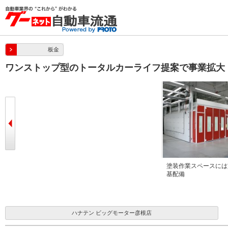
板金
ワンストップ型のトータルカーライフ提案で事業拡大
福永浩二工場長（下段中央）とスタッ
塗装作業スペースには
フ一同
基配備
ハナテン ビッグモーター彦根店