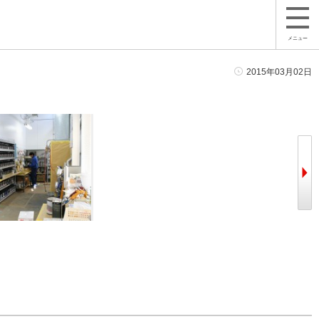
メニュー
2015年03月02日
鈑金作業スペースは各ストールにゆと
白を基調
りを持たせている