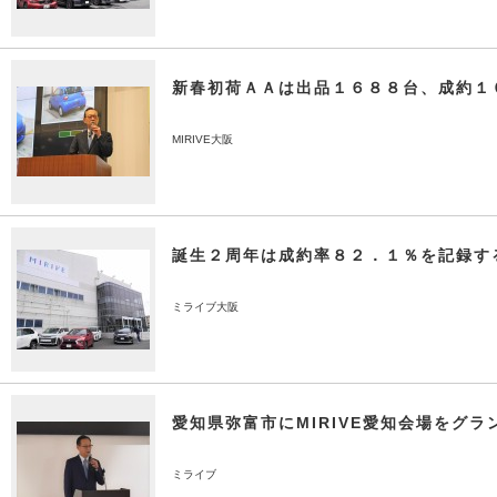
新春初荷ＡＡは出品１６８８台、成約１
MIRIVE大阪
誕生２周年は成約率８２．１％を記録す
ミライブ大阪
愛知県弥富市にMIRIVE愛知会場をグラ
ミライブ