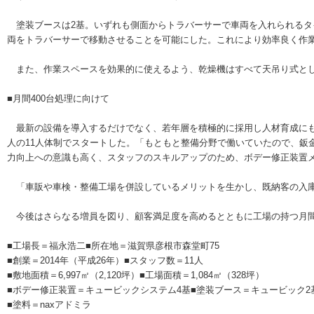
塗装ブースは2基。いずれも側面からトラバーサーで車両を入れられるタ
両をトラバーサーで移動させることを可能にした。これにより効率良く作
また、作業スペースを効果的に使えるよう、乾燥機はすべて天吊り式とし
■月間400台処理に向けて
最新の設備を導入するだけでなく、若年層を積極的に採用し人材育成にも注
人の11人体制でスタートした。「もともと整備分野で働いていたので、鈑
力向上への意識も高く、スタッフのスキルアップのため、ボデー修正装置
「車販や車検・整備工場を併設しているメリットを生かし、既納客の入庫
今後はさらなる増員を図り、顧客満足度を高めるとともに工場の持つ月間
■工場長＝福永浩二■所在地＝滋賀県彦根市森堂町75
■創業＝2014年（平成26年）■スタッフ数＝11人
■敷地面積＝6,997㎡（2,120坪）■工場面積＝1,084㎡（328坪）
■ボデー修正装置＝キュービックシステム4基■塗装ブース＝キュービック2
■塗料＝naxアドミラ