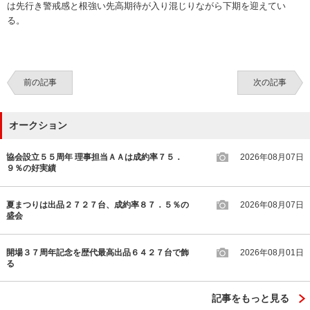
は先行き警戒感と根強い先高期待が入り混じりながら下期を迎えてい
る。
前の記事
次の記事
オークション
協会設立５５周年 理事担当ＡＡは成約率７５．
2026年08月07日
９％の好実績
夏まつりは出品２７２７台、成約率８７．５％の
2026年08月07日
盛会
開場３７周年記念を歴代最高出品６４２７台で飾
2026年08月01日
る
記事をもっと見る