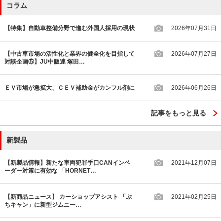
コラム
【特集】自動車整備分野で進む外国人採用の現状
2026年07月31日
【中古車市場の活性化と業界の健全化を目指して
2026年07月27日
対談企画⑤】JU中販連 塚田…
ＥＶ市場が急拡大、ＣＥＶ補助金がカンフル剤に
2026年06月26日
記事をもっと見る
新製品
【新製品情報】新たな車両犯罪手口CANインベ
2021年12月07日
ーダー対策に有効な 「HORNET…
【新商品ニュース】 カーショップアシスト 「ぷ
2021年02月25日
ちキャン」に新型ジムニー…