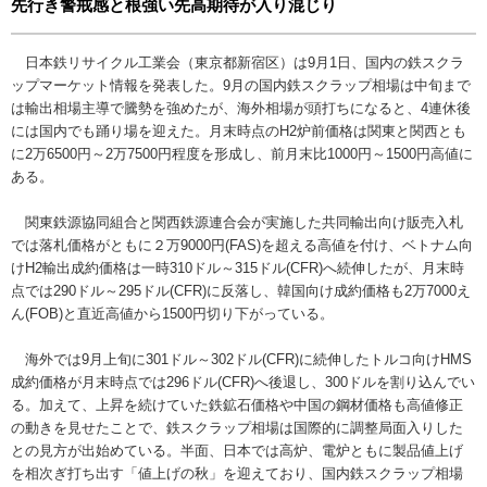
先行き警戒感と根強い先高期待が入り混じり
日本鉄リサイクル工業会（東京都新宿区）は9月1日、国内の鉄スクラ
ップマーケット情報を発表した。9月の国内鉄スクラップ相場は中旬まで
は輸出相場主導で騰勢を強めたが、海外相場が頭打ちになると、4連休後
には国内でも踊り場を迎えた。月末時点のH2炉前価格は関東と関西とも
に2万6500円～2万7500円程度を形成し、前月末比1000円～1500円高値に
ある。
関東鉄源協同組合と関西鉄源連合会が実施した共同輸出向け販売入札
では落札価格がともに２万9000円(FAS)を超える高値を付け、ベトナム向
けH2輸出成約価格は一時310ドル～315ドル(CFR)へ続伸したが、月末時
点では290ドル～295ドル(CFR)に反落し、韓国向け成約価格も2万7000え
ん(FOB)と直近高値から1500円切り下がっている。
海外では9月上旬に301ドル～302ドル(CFR)に続伸したトルコ向けHMS
成約価格が月末時点では296ドル(CFR)へ後退し、300ドルを割り込んでい
る。加えて、上昇を続けていた鉄鉱石価格や中国の鋼材価格も高値修正
の動きを見せたことで、鉄スクラップ相場は国際的に調整局面入りした
との見方が出始めている。半面、日本では高炉、電炉ともに製品値上げ
を相次ぎ打ち出す「値上げの秋」を迎えており、国内鉄スクラップ相場