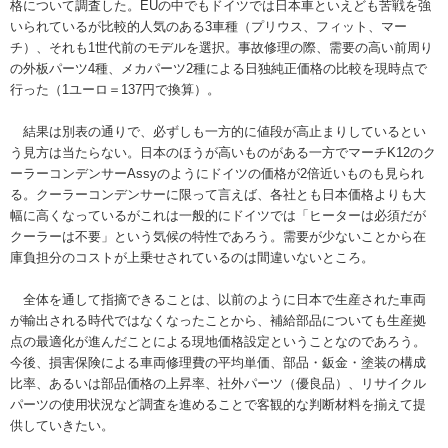
格について調査した。EUの中でもドイツでは日本車といえども苦戦を強
いられているが比較的人気のある3車種（プリウス、フィット、マー
チ）、それも1世代前のモデルを選択。事故修理の際、需要の高い前周り
の外板パーツ4種、メカパーツ2種による日独純正価格の比較を現時点で
行った（1ユーロ＝137円で換算）。
結果は別表の通りで、必ずしも一方的に値段が高止まりしているとい
う見方は当たらない。日本のほうが高いものがある一方でマーチK12のク
ーラーコンデンサーAssyのようにドイツの価格が2倍近いものも見られ
る。クーラーコンデンサーに限って言えば、各社とも日本価格よりも大
幅に高くなっているがこれは一般的にドイツでは「ヒーターは必須だが
クーラーは不要」という気候の特性であろう。需要が少ないことから在
庫負担分のコストが上乗せされているのは間違いないところ。
全体を通して指摘できることは、以前のように日本で生産された車両
が輸出される時代ではなくなったことから、補給部品についても生産拠
点の最適化が進んだことによる現地価格設定ということなのであろう。
今後、損害保険による車両修理費の平均単価、部品・鈑金・塗装の構成
比率、あるいは部品価格の上昇率、社外パーツ（優良品）、リサイクル
パーツの使用状況など調査を進めることで客観的な判断材料を揃えて提
供していきたい。