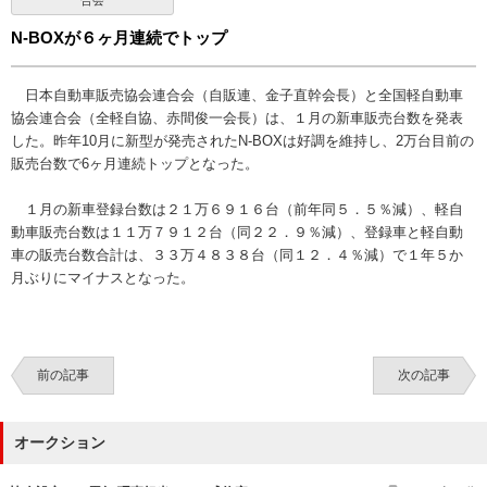
合会
N-BOXが６ヶ月連続でトップ
日本自動車販売協会連合会（自販連、金子直幹会長）と全国軽自動車
協会連合会（全軽自協、赤間俊一会長）は、１月の新車販売台数を発表
した。昨年10月に新型が発売されたN-BOXは好調を維持し、2万台目前の
販売台数で6ヶ月連続トップとなった。
１月の新車登録台数は２１万６９１６台（前年同５．５％減）、軽自
動車販売台数は１１万７９１２台（同２２．９％減）、登録車と軽自動
車の販売台数合計は、３３万４８３８台（同１２．４％減）で１年５か
月ぶりにマイナスとなった。
前の記事
次の記事
オークション