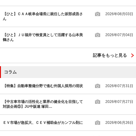
【ひと】ＣＡＡ岐阜会場長に就任した坂部成吾さ
2026年08月03日
ん
【ひと】ＪＵ福井で検査員として活躍する山本美
2026年07月04日
鶴さん
記事をもっと見る
コラム
【特集】自動車整備分野で進む外国人採用の現状
2026年07月31日
【中古車市場の活性化と業界の健全化を目指して
2026年07月27日
対談企画⑤】JU中販連 塚田…
ＥＶ市場が急拡大、ＣＥＶ補助金がカンフル剤に
2026年06月26日