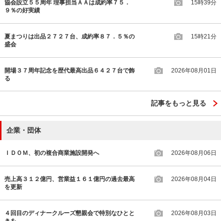
協会設立５５周年 理事担当ＡＡは成約率７５．
15時39分
９％の好実績
夏まつりは出品２７２７台、成約率８７．５％の
15時21分
盛会
開場３７周年記念を歴代最高出品６４２７台で飾
2026年08月01日
る
記事をもっと見る
企業・団体
ＩＤＯＭ、初の複合商業施設開発へ
2026年08月06日
売上高３１２億円、営業益１６１億円の過去最高
2026年08月04日
を更新
４回目のディナークルーズ懇親会で特別なひとと
2026年08月03日
きを