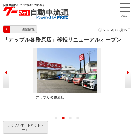
メニュー
店舗情報
2026年05月29日
「アップル各務原店」移転リニューアルオープン
アップル各務原店
（左から）谷口
さん
アップルオートネットワ
ーク