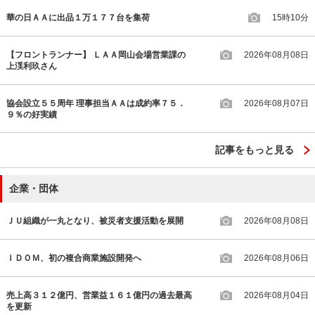
華の日ＡＡに出品１万１７７台を集荷
15時10分
【フロントランナー】 ＬＡＡ岡山会場営業課の
2026年08月08日
上渓利玖さん
協会設立５５周年 理事担当ＡＡは成約率７５．
2026年08月07日
９％の好実績
記事をもっと見る
企業・団体
ＪＵ組織が一丸となり、被災者支援活動を展開
2026年08月08日
ＩＤＯＭ、初の複合商業施設開発へ
2026年08月06日
売上高３１２億円、営業益１６１億円の過去最高
2026年08月04日
を更新