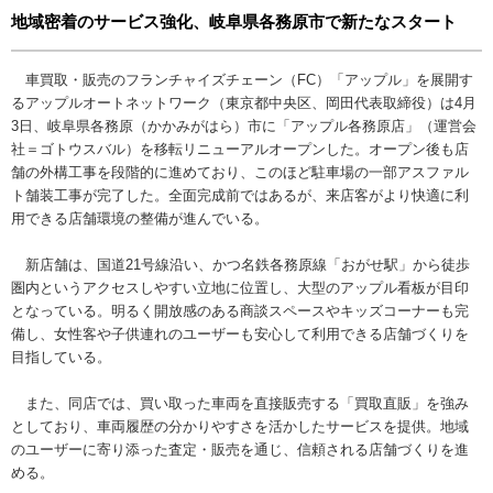
地域密着のサービス強化、岐阜県各務原市で新たなスタート
車買取・販売のフランチャイズチェーン（FC）「アップル」を展開す
るアップルオートネットワーク（東京都中央区、岡田代表取締役）は4月
3日、岐阜県各務原（かかみがはら）市に「アップル各務原店」（運営会
社＝ゴトウスバル）を移転リニューアルオープンした。オープン後も店
舗の外構工事を段階的に進めており、このほど駐車場の一部アスファル
ト舗装工事が完了した。全面完成前ではあるが、来店客がより快適に利
用できる店舗環境の整備が進んでいる。
新店舗は、国道21号線沿い、かつ名鉄各務原線「おがせ駅」から徒歩
圏内というアクセスしやすい立地に位置し、大型のアップル看板が目印
となっている。明るく開放感のある商談スペースやキッズコーナーも完
備し、女性客や子供連れのユーザーも安心して利用できる店舗づくりを
目指している。
また、同店では、買い取った車両を直接販売する「買取直販」を強み
としており、車両履歴の分かりやすさを活かしたサービスを提供。地域
のユーザーに寄り添った査定・販売を通じ、信頼される店舗づくりを進
める。