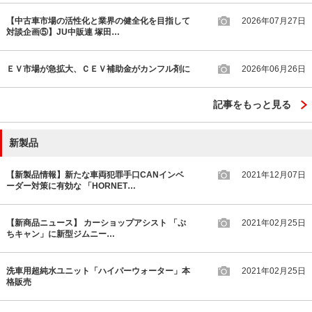
【中古車市場の活性化と業界の健全化を目指して
2026年07月27日
対談企画⑤】JU中販連 塚田…
ＥＶ市場が急拡大、ＣＥＶ補助金がカンフル剤に
2026年06月26日
記事をもっと見る
新製品
【新製品情報】新たな車両犯罪手口CANインベ
2021年12月07日
ーダー対策に有効な 「HORNET…
【新商品ニュース】 カーショップアシスト 「ぷ
2021年02月25日
ちキャン」に新型ジムニー…
洗車用超純水ユニット「ハイパーウォーター」本
2021年02月25日
格販売