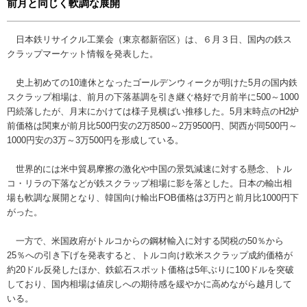
前月と同じく軟調な展開
日本鉄リサイクル工業会（東京都新宿区）は、６月３日、国内の鉄ス
クラップマーケット情報を発表した。
史上初めての10連休となったゴールデンウィークが明けた5月の国内鉄
スクラップ相場は、前月の下落基調を引き継ぐ格好で月前半に500～1000
円続落したが、月末にかけては様子見横ばい推移した。5月末時点のH2炉
前価格は関東が前月比500円安の2万8500～2万9500円、関西が同500円～
1000円安の3万～3万500円を形成している。
世界的には米中貿易摩擦の激化や中国の景気減速に対する懸念、トル
コ・リラの下落などが鉄スクラップ相場に影を落とした。日本の輸出相
場も軟調な展開となり、韓国向け輸出FOB価格は3万円と前月比1000円下
がった。
一方で、米国政府がトルコからの鋼材輸入に対する関税の50％から
25％への引き下げを発表すると、トルコ向け欧米スクラップ成約価格が
約20ドル反発したほか、鉄鉱石スポット価格は5年ぶりに100ドルを突破
しており、国内相場は値戻しへの期待感を緩やかに高めながら越月して
いる。