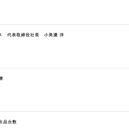
クス 代表取締役社長 小美濃 洋
贈
出品台数