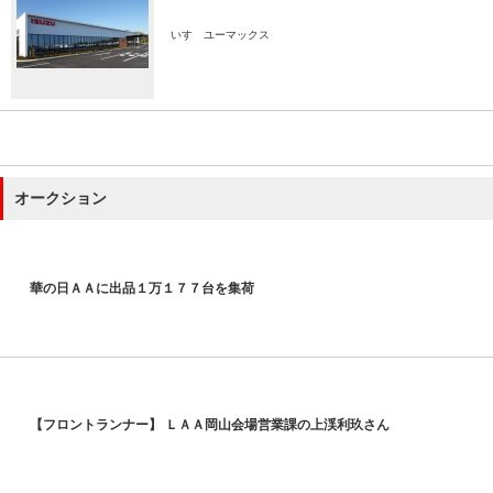
いすゞユーマックス
オークション
華の日ＡＡに出品１万１７７台を集荷
【フロントランナー】 ＬＡＡ岡山会場営業課の上渓利玖さん