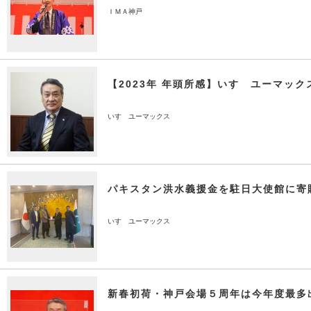
ＩＭＡ神戸
【2023年 年頭所感】いすゞユーマッ
いすゞユーマックス
パキスタン洪水義援金を駐日大使館に寄
いすゞユーマックス
新春初荷・神戸会場５周年は今年度最多