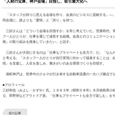
「人材の宝庫、神戸会場」目指し、取引最大化へ
「スタッフが誇りに思える会場を作り、会員のビジネスに貢献する」―。
同会場に、誰よりも「愛情」と「誇り」を持つ。
三好さんは「どういう会場を目指すか」を常に考えていた。営業時代、常
フ一人ひとりが、仕事を通じて成長する組織。会員とのコミュニケーショ
発』の取り組みを推進していきたい」と話す。
三好さんが大切にするのは「仕事もプライベートも全力で」だ。「なんの
と考える。「スタッフ一人ひとりが自己実現に向かって猛進することは、
現」を支援し、人生を楽しみ、働きがいのある環境づくりを目指す。
港町神戸は、世界中のクルマが行き来する自動車流通の一大ハブ拠点でも
■プロフィール
三好和也（みよし・かずや）氏。１９８３年（昭和５８年）８月徳島県小
Ｑ、草野球などアウトドア派。「仕事もプライベートも全力で楽しむ」を
前の記事