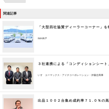
関連記事
「大型四社協賛ディーラーコーナー」を
IMA神戸
３社連携による「コンディションシート
いすゞユーマックス・アイチコーポレーション・伊藤忠商事
出品１００２台集め成約率７１.０％の