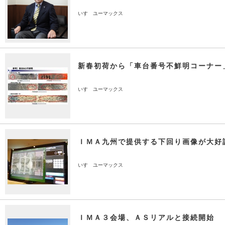
いすゞユーマックス
新春初荷から「車台番号不鮮明コーナー
いすゞユーマックス
ＩＭＡ九州で提供する下回り画像が大好
いすゞユーマックス
ＩＭＡ３会場、ＡＳリアルと接続開始