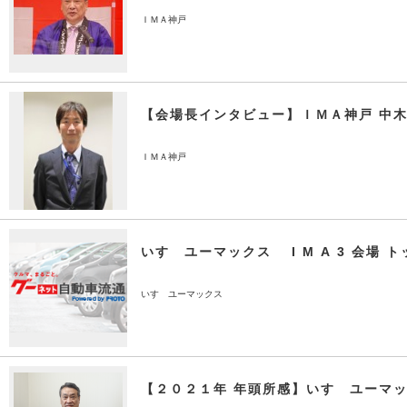
ＩＭＡ神戸
【会場長インタビュー】ＩＭＡ神戸 中
ＩＭＡ神戸
いすゞユーマックス I M A 3 会場 
いすゞユーマックス
【２０２１年 年頭所感】いすゞユーマッ