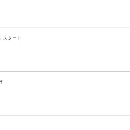
」スタート
評