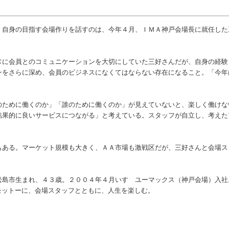
自身の目指す会場作りを話すのは、今年４月、ＩＭＡ神戸会場長に就任した
に会員とのコミュニケーションを大切にしていた三好さんだが、自身の経験
ンをさらに深め、会員のビジネスになくてはならない存在になること。「今年
ために働くのか」「誰のために働くのか」が見えていないと、楽しく働けな
結果的に良いサービスにつながる」と考えている。スタッフが自立し、考えた
ある。マーケット規模も大きく、ＡＡ市場も激戦区だが、三好さんと会場ス
松島市生まれ、４３歳。２００４年４月いすゞユーマックス（神戸会場）入社
モットーに、会場スタッフとともに、人生を楽しむ。