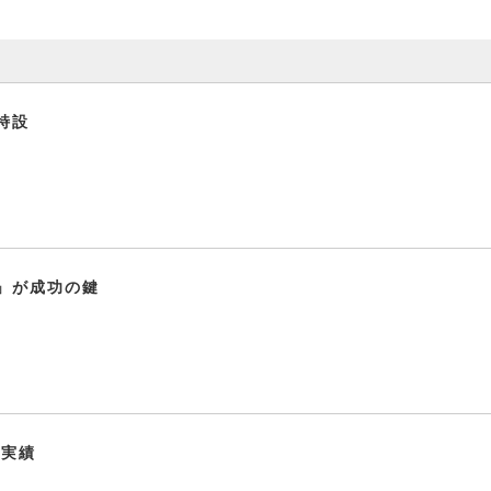
特設
」が成功の鍵
高実績