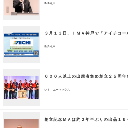
IMA神戸
３月１３日、ＩＭＡ神戸で「アイチコー
IMA神戸
６００人以上の出席者集め創立２５周年
いすゞユーマックス
創立記念ＭＡは約２年半ぶりの出品１６