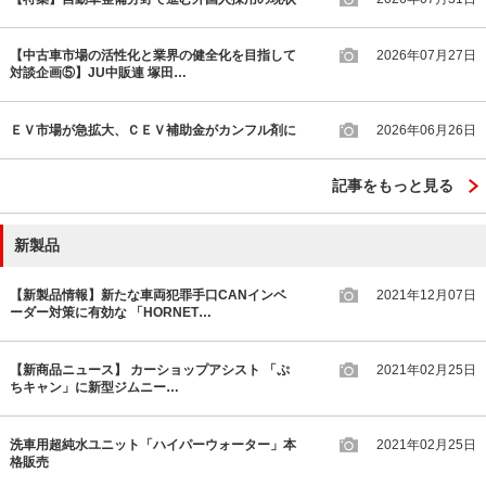
【中古車市場の活性化と業界の健全化を目指して
2026年07月27日
対談企画⑤】JU中販連 塚田…
ＥＶ市場が急拡大、ＣＥＶ補助金がカンフル剤に
2026年06月26日
記事をもっと見る
新製品
【新製品情報】新たな車両犯罪手口CANインベ
2021年12月07日
ーダー対策に有効な 「HORNET…
【新商品ニュース】 カーショップアシスト 「ぷ
2021年02月25日
ちキャン」に新型ジムニー…
洗車用超純水ユニット「ハイパーウォーター」本
2021年02月25日
格販売