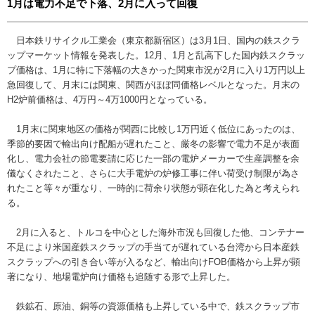
1月は電力不足で下落、2月に入って回復
日本鉄リサイクル工業会（東京都新宿区）は3月1日、国内の鉄スクラ
ップマーケット情報を発表した。12月、1月と乱高下した国内鉄スクラッ
プ価格は、1月に特に下落幅の大きかった関東市況が2月に入り1万円以上
急回復して、月末には関東、関西がほぼ同価格レベルとなった。月末の
H2炉前価格は、4万円～4万1000円となっている。
1月末に関東地区の価格が関西に比較し1万円近く低位にあったのは、
季節的要因で輸出向け配船が遅れたこと、厳冬の影響で電力不足が表面
化し、電力会社の節電要請に応じた一部の電炉メーカーで生産調整を余
儀なくされたこと、さらに大手電炉の炉修工事に伴い荷受け制限が為さ
れたこと等々が重なり、一時的に荷余り状態が顕在化した為と考えられ
る。
2月に入ると、トルコを中心とした海外市況も回復した他、コンテナー
不足により米国産鉄スクラップの手当てが遅れている台湾から日本産鉄
スクラップへの引き合い等が入るなど、輸出向けFOB価格から上昇が顕
著になり、地場電炉向け価格も追随する形で上昇した。
鉄鉱石、原油、銅等の資源価格も上昇している中で、鉄スクラップ市