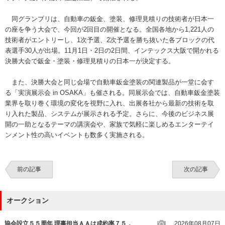
同グランプリは、自動車の鈑金、塗装、修理見積りの技術者が日本一
の座を争う大会で、今回が2回目の開催となる。全国各地から1,221人の
技術者がエントリーし、1次予選、2次予選を勝ち抜いた各ブロックの代
表選手30人が出場。11月1日・2日の2日間、インテックス大阪で開かれる
決勝大会で鈑金・塗装・修理見積りの日本一が決定する。
また、決勝大会と同じ会場で自動車鈑金塗装の関連製品が一堂に会す
る「実演展示会 in OSAKA」も催される。同展示会では、自動車鈑金塗装
業界を取り巻く環境の変化を視野に入れ、出展各社から最新の技術を取
り入れた製品、システムが展示される予定。さらに、今後のビジネス展
開の一助となるテーマの講演会や、家族で気軽に楽しめるエンターテイ
ンメント性の高いイベントも数多く実施される。
前の記事
次の記事
オークション
協会設立５５周年 理事担当ＡＡは成約率７５．
2026年08月07日