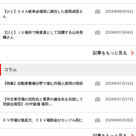
【ひと】ＣＡＡ岐阜会場長に就任した坂部成吾さ
2026年08月03日
ん
【ひと】ＪＵ福井で検査員として活躍する山本美
2026年07月04日
鶴さん
記事をもっと見る
コラム
【特集】自動車整備分野で進む外国人採用の現状
2026年07月31日
【中古車市場の活性化と業界の健全化を目指して
2026年07月27日
対談企画⑤】JU中販連 塚田…
ＥＶ市場が急拡大、ＣＥＶ補助金がカンフル剤に
2026年06月26日
記事をもっと見る