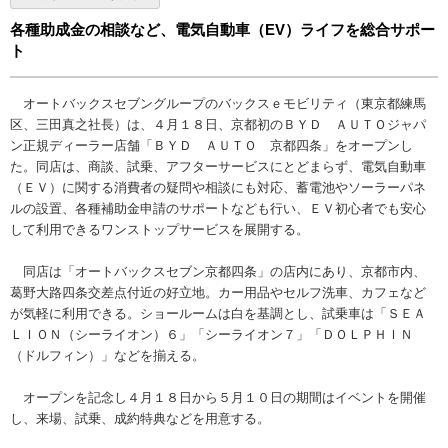
各種助成金の相談など、電気自動車（EV）ライフを総合サポー
ト
オートバックスセブングループのバックスｅモビリティ（東京都練馬
区、三田真之社長）は、４月１８日、京都初のＢＹＤ ＡＵＴＯジャパ
ン正規ディーラー店舗「ＢＹＤ ＡＵＴＯ 京都四条」をオープンし
た。同店は、商談、試乗、アフターサービスにとどまらず、電気自動車
（ＥＶ）に関する消費者の疑問や相談にも対応、蓄電池やソーラーパネ
ルの設置、各種補助金申請のサポートなども行い、ＥＶ初心者でも安心
して利用できるワンストップサービスを展開する。
同店は「オートバックスセブン京都四条」の店内にあり、京都市内、
葛野大路四条交差点付近の好立地。カー用品やセルフ洗車、カフェなど
が気軽に利用できる。ショールームは白を基調とし、試乗車は「ＳＥＡ
ＬＩＯＮ（シーライオン）６」「シーライオン７」「ＤＯＬＰＨＩＮ
（ドルフィン）」などを揃える。
オープンを記念し４月１８日から５月１０日の期間はイベントを開催
し、来場、試乗、成約特典などを用意する。