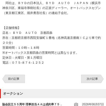
同社は、ＢＹＤの日本法人、ＢＹＤ ＡＵＴＯ ＪＡＰＡＮ（横浜市
神奈川区、東福寺厚樹社長）の正規ディーラー。オートバックスセブン
（東京都江東区、堀井勇吾社長）の連結子会社。
【店舗情報】
店名： ＢＹＤ ＡＵＴＯ 京都四条
所在：京都府京都市西院安塚町１番地（名神高速京都南ＩＣより車で約
２０分）
営業時間：１０時～１８時
※オートバックス京都四条の営業時間とは異なります。
定休日：火曜日・第１月曜日
電話：０７５‐８７４‐１２５２
前の記事
次の記事
オークション
協会設立５５周年 理事担当ＡＡは成約率７５．
2026年08月07日