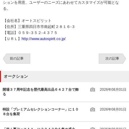
ションを用意、ユーザーのニーズにあわせてカスタマイズが可能とな
る。
【会社名】オートスピリット
【住所】三重県四日市市南起町２８１６‐３
【電話】０５９‐３５２‐４３７５
【ＵＲＬ】
http://www.autospirit.co.jp/
前の記事
次の記事
オークション
開場３７周年記念を歴代最高出品６４２７台で飾
2026年08月01日
る
特設「プレミアムセレクションコーナー」に１０
2026年08月01日
８台を集荷