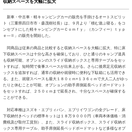
収納スペースを大幅に拡大
新車・中古車・軽キャンピングカーの販売を手掛けるオートスピリッ
ト（三重県四日市市・森茂樹社長）は、９月より「積む遊ぶ寝る」をコ
ンセプトにした軽キャンピングカーＣｏｍｆｙ」（カンフィー）ｔｙｐ
ｅ―Ⅱ」の販売を開始した。
同商品は従来の商品と比較すると収納スペースを大幅に拡大、特に床
下収納スペースは十分な高さを確保しており、ひと通りのキャンプ道具
も収納可能、オプションのスライド収納ボックスと専用テーブルをセッ
トすれば、短時間で食事スペースが出来上がる。さらに後席足元収納ボ
ックスを追加すれば、通常の収納や就寝時に便利な下駄箱にも活用でき
る。また、就寝スペースも最大１８０ｃｍ×１３６ｃｍで大人二人がゆっ
たりと休むことが可能、オプションの助手席側延長ベッドボードマット
をセットすれば、２５０ｃｍまで延長され、十分なスペースが確保する
ことができる。
対応車種はスズキ・エブリィバン、エブリイワゴンの全グレード、床
下収納付きベッドの標準キットは１８万９０００円（車両本体価格・消
費税及び取付工賃別）、また、スライド収納ボックス、スライド収納ボ
ックス専用テーブル、助手席側延長ベッドボードマットなど多様なオプ