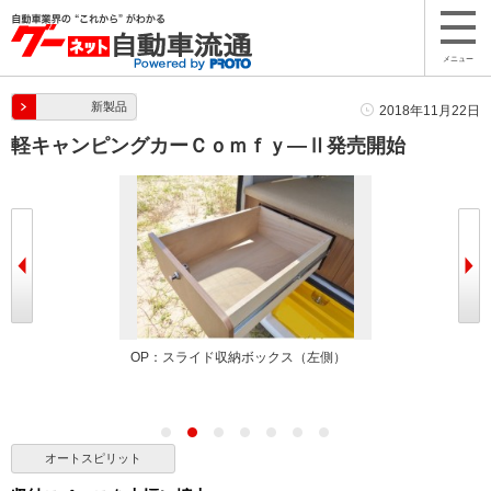
メニュー
新製品
2018年11月22日
軽キャンピングカーＣｏｍｆｙ―Ⅱ発売開始
OP：スライド収納ボックス（左側）
OP：スライド
ル （2枚セット
オートスピリット