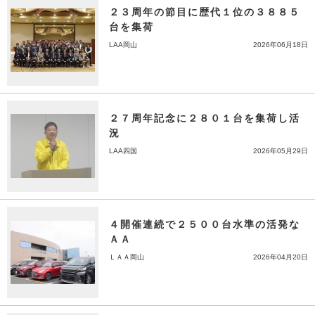
２３周年の節目に歴代１位の３８８５
台を集荷
LAA岡山
2026年06月18日
２７周年記念に２８０１台を集荷し活
況
LAA四国
2026年05月29日
４開催連続で２５００台水準の活発な
ＡＡ
ＬＡＡ岡山
2026年04月20日