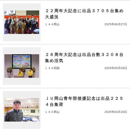
２２周年大記念に出品３７０５台集め
大盛況
ＬＡＡ岡山
2025年06月27日
２６周年大記念は出品台数３２０８台
集め活気
ＬＡＡ四国
2025年05月28日
ＪＵ岡山青年部後援記念は出品２２５
４台集荷
ＬＡＡ岡山
2025年04月16日