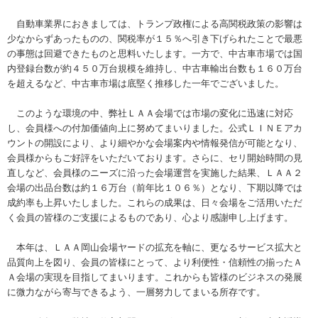
自動車業界におきましては、トランプ政権による高関税政策の影響は
少なからずあったものの、関税率が１５％へ引き下げられたことで最悪
の事態は回避できたものと思料いたします。一方で、中古車市場では国
内登録台数が約４５０万台規模を維持し、中古車輸出台数も１６０万台
を超えるなど、中古車市場は底堅く推移した一年でございました。
このような環境の中、弊社ＬＡＡ会場では市場の変化に迅速に対応
し、会員様への付加価値向上に努めてまいりました。公式ＬＩＮＥアカ
ウントの開設により、より細やかな会場案内や情報発信が可能となり、
会員様からもご好評をいただいております。さらに、セリ開始時間の見
直しなど、会員様のニーズに沿った会場運営を実施した結果、ＬＡＡ２
会場の出品台数は約１６万台（前年比１０６％）となり、下期以降では
成約率も上昇いたしました。これらの成果は、日々会場をご活用いただ
く会員の皆様のご支援によるものであり、心より感謝申し上げます。
本年は、ＬＡＡ岡山会場ヤードの拡充を軸に、更なるサービス拡大と
品質向上を図り、会員の皆様にとって、より利便性・信頼性の揃ったＡ
Ａ会場の実現を目指してまいります。これからも皆様のビジネスの発展
に微力ながら寄与できるよう、一層努力してまいる所存です。