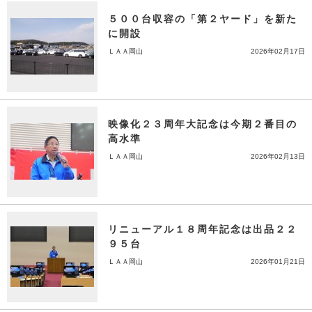
５００台収容の「第２ヤード」を新た
に開設
ＬＡＡ岡山
2026年02月17日
映像化２３周年大記念は今期２番目の
高水準
ＬＡＡ岡山
2026年02月13日
リニューアル１８周年記念は出品２２
９５台
ＬＡＡ岡山
2026年01月21日