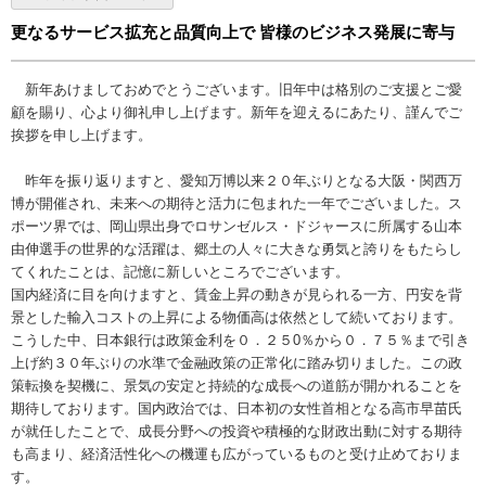
更なるサービス拡充と品質向上で 皆様のビジネス発展に寄与
新年あけましておめでとうございます。旧年中は格別のご支援とご愛
顧を賜り、心より御礼申し上げます。新年を迎えるにあたり、謹んでご
挨拶を申し上げます。
昨年を振り返りますと、愛知万博以来２０年ぶりとなる大阪・関西万
博が開催され、未来への期待と活力に包まれた一年でございました。ス
ポーツ界では、岡山県出身でロサンゼルス・ドジャースに所属する山本
由伸選手の世界的な活躍は、郷土の人々に大きな勇気と誇りをもたらし
てくれたことは、記憶に新しいところでございます。
国内経済に目を向けますと、賃金上昇の動きが見られる一方、円安を背
景とした輸入コストの上昇による物価高は依然として続いております。
こうした中、日本銀行は政策金利を０．２５0％から０．７５％まで引き
上げ約３０年ぶりの水準で金融政策の正常化に踏み切りました。この政
策転換を契機に、景気の安定と持続的な成長への道筋が開かれることを
期待しております。国内政治では、日本初の女性首相となる高市早苗氏
が就任したことで、成長分野への投資や積極的な財政出動に対する期待
も高まり、経済活性化への機運も広がっているものと受け止めておりま
す。