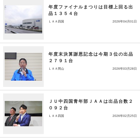
年度ファイナルまつりは目標上回る出
品１３５４台
ＬＡＡ四国
2026年04月01日
年度末決算謝恩記念は今期３位の出品
２７９１台
ＬＡＡ岡山
2026年03月28日
ＪＵ中四国青年部ＪＡＡは出品台数２
０９２台
ＬＡＡ四国
2026年02月25日