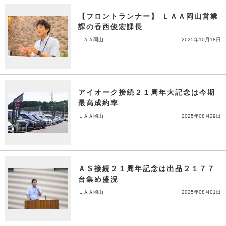
【フロントランナー】 ＬＡＡ岡山営業
課の香西俊宏課長
ＬＡＡ岡山
2025年10月18日
アイオーク接続２１周年大記念は今期
最高成約率
ＬＡＡ岡山
2025年08月29日
ＡＳ接続２１周年記念は出品２１７７
台集め盛況
ＬＡＡ岡山
2025年08月01日