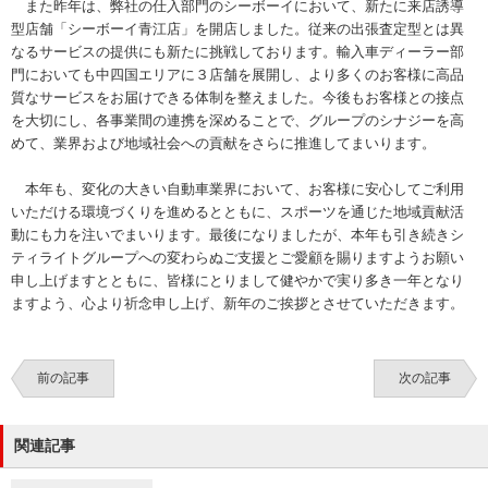
また昨年は、弊社の仕入部門のシーボーイにおいて、新たに来店誘導
型店舗「シーボーイ青江店」を開店しました。従来の出張査定型とは異
なるサービスの提供にも新たに挑戦しております。輸入車ディーラー部
門においても中四国エリアに３店舗を展開し、より多くのお客様に高品
質なサービスをお届けできる体制を整えました。今後もお客様との接点
を大切にし、各事業間の連携を深めることで、グループのシナジーを高
めて、業界および地域社会への貢献をさらに推進してまいります。
本年も、変化の大きい自動車業界において、お客様に安心してご利用
いただける環境づくりを進めるとともに、スポーツを通じた地域貢献活
動にも力を注いでまいります。最後になりましたが、本年も引き続きシ
ティライトグループへの変わらぬご支援とご愛顧を賜りますようお願い
申し上げますとともに、皆様にとりまして健やかで実り多き一年となり
ますよう、心より祈念申し上げ、新年のご挨拶とさせていただきます。
前の記事
次の記事
関連記事