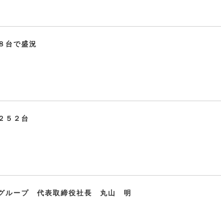
８台で盛況
２５２台
グループ 代表取締役社長 丸山 明