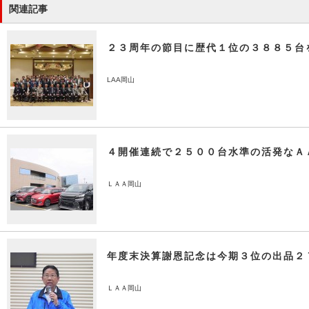
関連記事
２３周年の節目に歴代１位の３８８５台
LAA岡山
４開催連続で２５００台水準の活発なＡ
ＬＡＡ岡山
年度末決算謝恩記念は今期３位の出品２
ＬＡＡ岡山