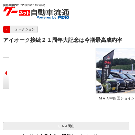
オークション
アイオーク接続２１周年大記念は今期最高成約率
ＭＡＡ中四国ジョイン
ＬＡＡ岡山