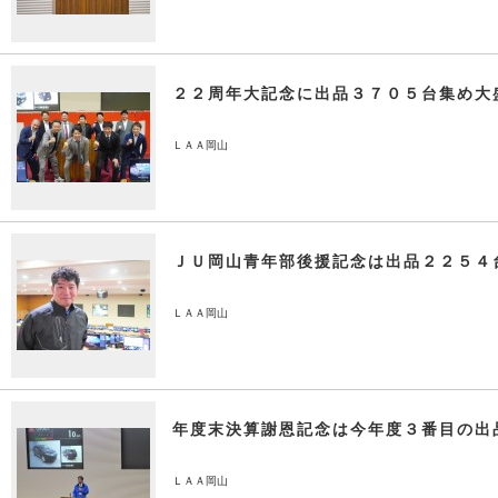
２２周年大記念に出品３７０５台集め大
ＬＡＡ岡山
ＪＵ岡山青年部後援記念は出品２２５４
ＬＡＡ岡山
年度末決算謝恩記念は今年度３番目の出
ＬＡＡ岡山