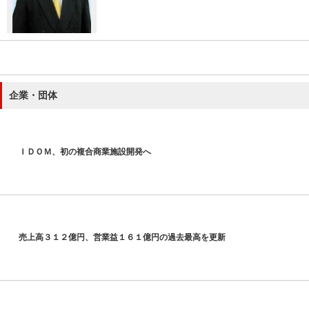
企業・団体
ＩＤＯＭ、初の複合商業施設開発へ
売上高３１２億円、営業益１６１億円の過去最高を更新