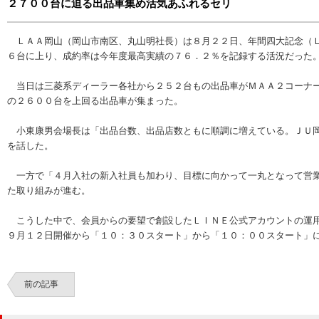
２７００台に迫る出品車集め活気あふれるセリ
ＬＡＡ岡山（岡山市南区、丸山明社長）は８月２２日、年間四大記念（Ｌ
６台に上り、成約率は今年度最高実績の７６．２％を記録する活況だった
当日は三菱系ディーラー各社から２５２台もの出品車がＭＡＡ２コーナー
の２６００台を上回る出品車が集まった。
小東康男会場長は「出品台数、出品店数ともに順調に増えている。ＪＵ岡
を話した。
一方で「４月入社の新入社員も加わり、目標に向かって一丸となって営業
た取り組みが進む。
こうした中で、会員からの要望で創設したＬＩＮＥ公式アカウントの運用
９月１２日開催から「１０：３０スタート」から「１０：００スタート」
前の記事