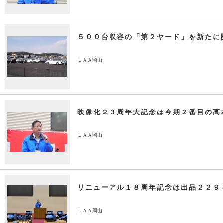
５００台収容の「第２ヤード」を新たに
ＬＡＡ岡山
映像化２３周年大記念は今期２番目の高
ＬＡＡ岡山
リニューアル１８周年記念は出品２２９
ＬＡＡ岡山