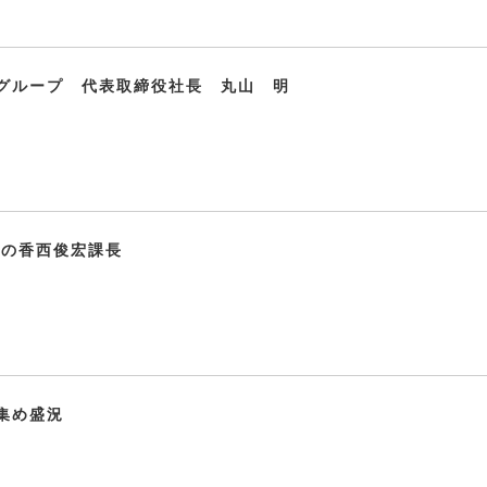
グループ 代表取締役社長 丸山 明
課の香西俊宏課長
集め盛況