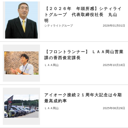
【２０２６年 年頭所感】シティライ
トグループ 代表取締役社長 丸山
明
シティライトグループ
2026年01月01日
【フロントランナー】 ＬＡＡ岡山営業
課の香西俊宏課長
ＬＡＡ岡山
2025年10月18日
アイオーク接続２１周年大記念は今期
最高成約率
ＬＡＡ岡山
2025年08月29日