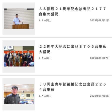
ＡＳ接続２１周年記念は出品２１７７
台集め盛況
ＬＡＡ岡山
2025年08月01日
２２周年大記念に出品３７０５台集め
大盛況
ＬＡＡ岡山
2025年06月27日
ＪＵ岡山青年部後援記念は出品２２５
４台集荷
ＬＡＡ岡山
2025年04月16日