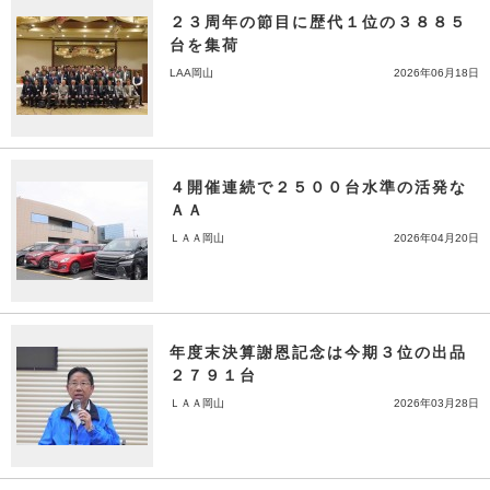
２３周年の節目に歴代１位の３８８５
台を集荷
LAA岡山
2026年06月18日
４開催連続で２５００台水準の活発な
ＡＡ
ＬＡＡ岡山
2026年04月20日
年度末決算謝恩記念は今期３位の出品
２７９１台
ＬＡＡ岡山
2026年03月28日