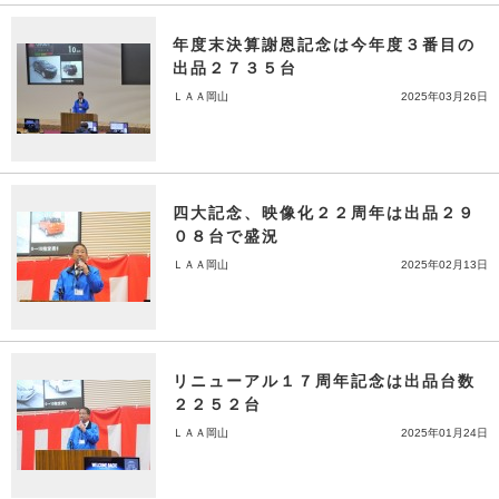
年度末決算謝恩記念は今年度３番目の
出品２７３５台
ＬＡＡ岡山
2025年03月26日
四大記念、映像化２２周年は出品２９
０８台で盛況
ＬＡＡ岡山
2025年02月13日
リニューアル１７周年記念は出品台数
２２５２台
ＬＡＡ岡山
2025年01月24日