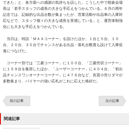
できた」と、各方面への感謝の気持ちを話した。こうした中で朝倉会場
長は「若手スタッフの成長の大きな手応えをつかんでいる。６月の周年
記念では、記録的な出品台数が集まったが、営業活動や出品車の入庫対
応などで、スタッフ個々の大きな成長を実感している」と、運営体制強
化にも大きな手応えをつかんでいる。
当日は、特設「ＭＡＡコーナー」を設けたほか、１台と５台、１０
台、２０台、３０台でチャンスがある出品・落札台数賞も設けて入庫促
進につなげた。
コーナー別では「三菱コーナー」に１００台、「三菱売切コーナー」
に１５９台を集荷したほか、「ユーザーコーナー」に４０４台、「初出
品チャンスワンオーナーコーナー」に４７６台など、良質小売りダマが
多数集まり、バイヤーの強い応札がこれに応えた格好だ。
前の記事
次の記事
関連記事