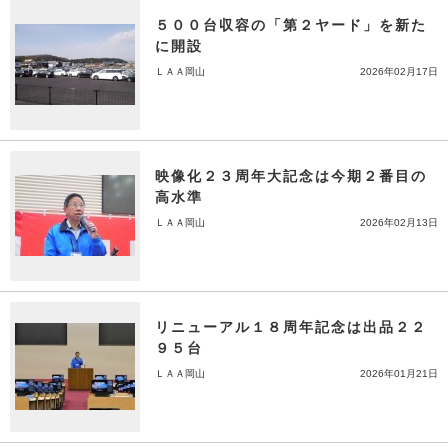
５００台収容の「第２ヤード」を新た
に開設
ＬＡＡ岡山
2026年02月17日
映像化２３周年大記念は今期２番目の
高水準
ＬＡＡ岡山
2026年02月13日
リニューアル１８周年記念は出品２２
９５台
ＬＡＡ岡山
2026年01月21日