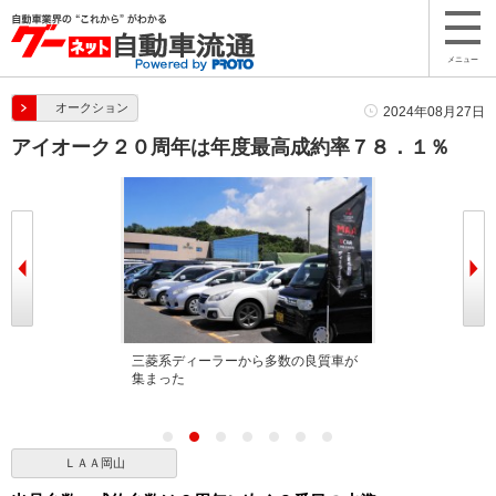
メニュー
オークション
2024年08月27日
アイオーク２０周年は年度最高成約率７８．１％
トを併催した
三菱系ディーラーから多数の良質車が
三菱系ディーラ
続２０周年大記
集まった
集まった
ＬＡＡ岡山