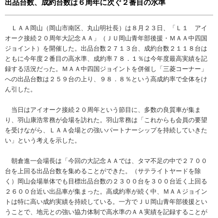
出品台数、成約台数は６周年に次ぐ２番目の水準
ＬＡＡ岡山（岡山市南区、丸山明社長）は８月２３日、「Ｌ１ アイ
オーク接続２０周年大記念ＡＡ」（ＪＵ岡山青年部後援・ＭＡＡ中四国
ジョイント）を開催した。出品台数２７１３台、成約台数２１１８台は
ともに今年度２番目の高水準、成約率７８．１％は今年度最高実績を記
録する活況だった。ＭＡＡ中四国ジョイントを併催し「三菱コーナー」
への出品台数は２５９台の上り、９８．８％という高成約率で全体をけ
ん引した。
当日はアイオーク接続２０周年という節目に、多数の良質車が集ま
り、羽山康浩常務が会場を訪れた。羽山常務は「これからも会員の要望
を受けながら、ＬＡＡ会場との強いパートナーシップを持続していきた
い」という考えを示した。
朝倉進一会場長は「今回の大記念ＡＡでは、タマ不足の中で２７００
台を上回る出品台数を集めることができた。（サテライトヤードを除
く）岡山会場単体でも目標出品台数の２３００台を３００台近く上回る
２６００台近い出品車が集まった。高成約率が続く中、ＭＡＡジョイン
トは特に高い成約実績を持続している。一方でＪＵ岡山青年部後援とい
うことで、地元との強い協力体制で高水準のＡＡ実績を記録することが