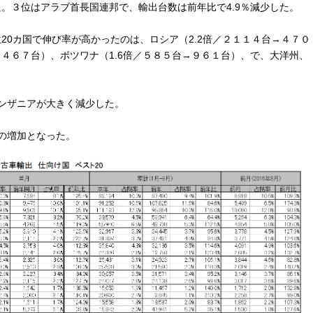
た。３位はアラブ首長国連邦で、輸出台数は前年比で4.9％減少した。
20カ国で伸び率が高かったのは、ロシア（2.2倍／２１１４台→４７０
１４６７台）、ボツワナ（1.6倍／５８５台→９６１台）、で、大洋州、
ンザニアが大きく減少した。
％の増加となった。