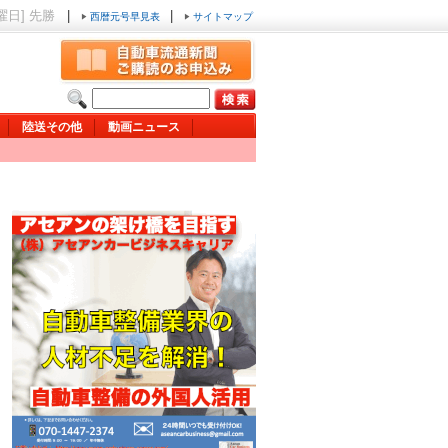
土曜日] 先勝
|
|
西暦元号早見表
サイトマップ
陸送その他
動画ニュース