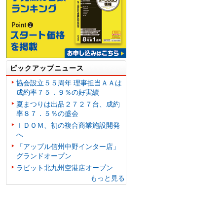
ピックアップニュース
協会設立５５周年 理事担当ＡＡは
成約率７５．９％の好実績
夏まつりは出品２７２７台、成約
率８７．５％の盛会
ＩＤＯＭ、初の複合商業施設開発
へ
「アップル信州中野インター店」
グランドオープン
ラビット北九州空港店オープン
もっと見る