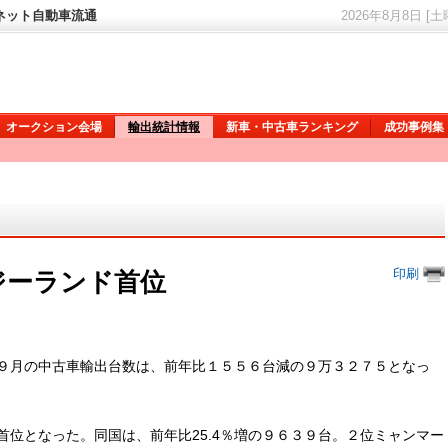
ーネット自動車流通
2026年8月8日 [
オークション会場
輸出統計情報
新車・中古車ランキング
成功事例集
印刷
ジーランド首位
９月の中古車輸出台数は、前年比１５５６台減の９万３２７５となっ
位となった。同国は、前年比25.4％増の９６３９台。２位ミャンマー