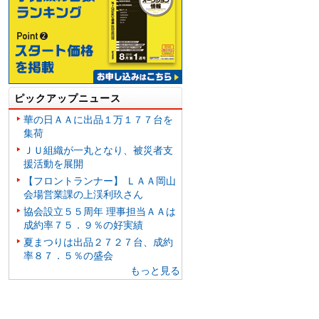
ピックアップニュース
華の日ＡＡに出品１万１７７台を
集荷
ＪＵ組織が一丸となり、被災者支
援活動を展開
【フロントランナー】 ＬＡＡ岡山
会場営業課の上渓利玖さん
協会設立５５周年 理事担当ＡＡは
成約率７５．９％の好実績
夏まつりは出品２７２７台、成約
率８７．５％の盛会
もっと見る