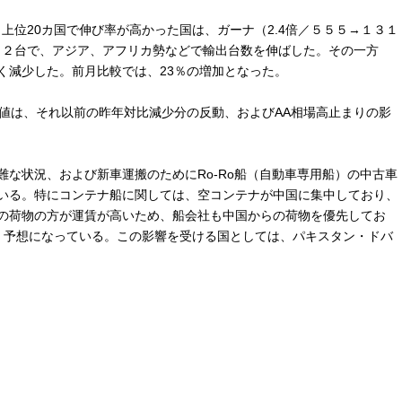
上位20カ国で伸び率が高かった国は、ガーナ（2.4倍／５５５→１３１
３３２台で、アジア、アフリカ勢などで輸出台数を伸ばした。その一方
く減少した。前月比較では、23％の増加となった。
値は、それ以前の昨年対比減少分の反動、およびAA相場高止まりの影
な状況、および新車運搬のためにRo-Ro船（自動車専用船）の中古車
いる。特にコンテナ船に関しては、空コンテナが中国に集中しており、
の荷物の方が運賃が高いため、船会社も中国からの荷物を優先してお
く予想になっている。この影響を受ける国としては、パキスタン・ドバ