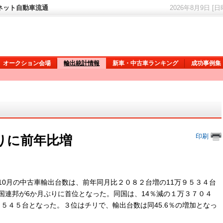
ーネット自動車流通
2026年8月9日 [
オークション会場
輸出統計情報
新車・中古車ランキング
成功事例集
印刷
りに前年比増
0月の中古車輸出台数は、前年同月比２０８２台増の11万９５３４台
国連邦が6か月ぶりに首位となった。同国は、14％減の１万３７０４
２５４５台となった。３位はチリで、輸出台数は同45.6％の増加となっ