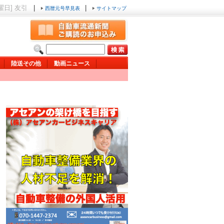
日曜日] 友引
|
|
西暦元号早見表
サイトマップ
陸送その他
動画ニュース