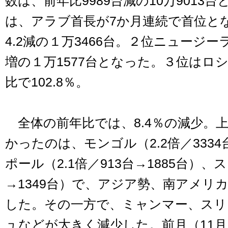
数は、前年比9989台減の10万9013
は、アラブ首長が7か月連続で首位と
4.2減の１万3466台。２位ニュージー
増の１万1577台となった。３位はロ
比で102.8％。
全体の前年比では、8.4％の減少。上
かったのは、モンゴル（2.2倍／3334
ポール（2.1倍／913台→1885台）、ス
→1349台）で、アジア勢、南アメリ
した。その一方で、ミャンマー、スリ
ュなどが大きく減少した。前月（11