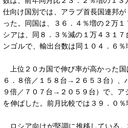
数は、前年同月比２３．２％増の１３
仕向け国別では、アラブ首長国連邦が
った。同国は、３６．４％増の２万１
シアは、同８．３％減の１万４３１７
ンゴルで、輸出台数は同１０４．６％
上位２０カ国で伸び率が高かった国
６．８倍／１５８台→２６５３台）、
９倍／７０７台→２０５９台）で、ア
を伸ばした。前月比較では３９．０％
ロシア向けが堅調に推移している。