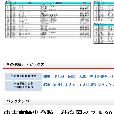
その他統計トピックス
中古車登録販売台数
関東・甲信越 国産中古車小売り販売ラン
中古車輸出台数
総量は前年比１０９．７％に回復 ＵＡＥが
仕向国ベスト20
バックナンバー
中古車輸出台数 仕向国ベスト20