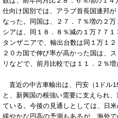
数は、前年同月比２８．６％増の１４
仕向け国別では、アラブ首長国連邦が
なった。同国は、２７．７％増の２万
シアは、同１８．８％減の１万７７１
タンザニアで、輸出台数は同１万１２
２０カ国で伸び率が高かった国は、ス
リなどで、前月比較では１１．２％増
直近の中古車輸出は、円安（1ドル1
と、新興国の根強い需要に支えられ、
ている。今後の見通しとしては、日米
緩やかな円高の予測もあるが、海外で