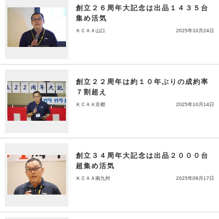
創立２６周年大記念は出品１４３５台
集め活気
ＫＣＡＡ山口
2025年10月24日
創立２２周年は約１０年ぶりの成約率
７割超え
ＫＣＡＡ京都
2025年10月14日
創立３４周年大記念は出品２０００台
超集め活気
ＫＣＡＡ南九州
2025年09月17日