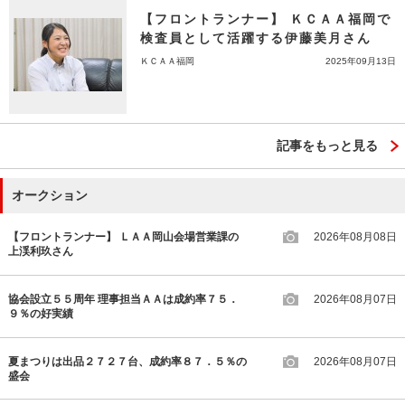
【フロントランナー】 ＫＣＡＡ福岡で
検査員として活躍する伊藤美月さん
ＫＣＡＡ福岡
2025年09月13日
記事をもっと見る
オークション
【フロントランナー】 ＬＡＡ岡山会場営業課の
2026年08月08日
上渓利玖さん
協会設立５５周年 理事担当ＡＡは成約率７５．
2026年08月07日
９％の好実績
夏まつりは出品２７２７台、成約率８７．５％の
2026年08月07日
盛会