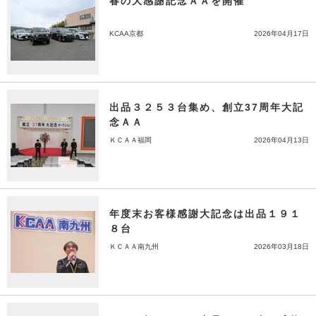
春の大感謝記念ＡＡを開催
KCAA京都
2026年04月17日
出品３２５３台集め、創立37周年大記
念ＡＡ
ＫＣＡＡ福岡
2026年04月13日
年度末お客様感謝大記念は出品１９１
８台
ＫＣＡＡ南九州
2026年03月18日