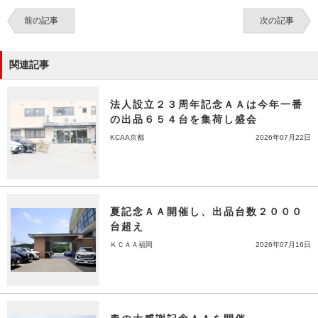
前の記事
次の記事
関連記事
法人設立２３周年記念ＡＡは今年一番
の出品６５４台を集荷し盛会
KCAA京都
2026年07月22日
夏記念ＡＡ開催し、出品台数２０００
台超え
ＫＣＡＡ福岡
2026年07月16日