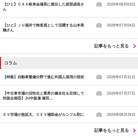
【ひと】ＣＡＡ岐阜会場長に就任した坂部成吾さ
2026年08月03日
ん
【ひと】ＪＵ福井で検査員として活躍する山本美
2026年07月04日
鶴さん
記事をもっと見る
コラム
【特集】自動車整備分野で進む外国人採用の現状
2026年07月31日
【中古車市場の活性化と業界の健全化を目指して
2026年07月27日
対談企画⑤】JU中販連 塚田…
ＥＶ市場が急拡大、ＣＥＶ補助金がカンフル剤に
2026年06月26日
記事をもっと見る