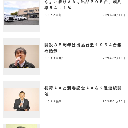
やよい祭りＡＡは出品３０５台、成約
率５４．１％
ＫＣＡＡ京都
2026年03月11日
開設３５周年は出品台数１９６４台集
め活気
ＫＣＡＡ南九州
2026年02月18日
初荷ＡＡと新春記念ＡＡを２週連続開
催
ＫＣＡＡ福岡
2026年01月15日