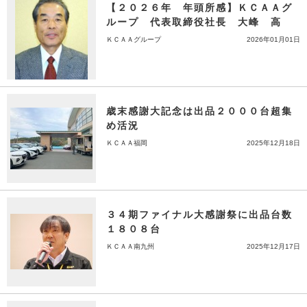
【２０２６年 年頭所感】ＫＣＡＡグ
ループ 代表取締役社長 大峰 高
ＫＣＡＡグループ
2026年01月01日
歳末感謝大記念は出品２０００台超集
め活況
ＫＣＡＡ福岡
2025年12月18日
３４期ファイナル大感謝祭に出品台数
１８０８台
ＫＣＡＡ南九州
2025年12月17日