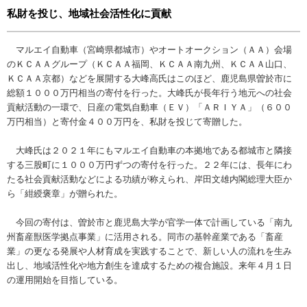
私財を投じ、地域社会活性化に貢献
マルエイ自動車（宮崎県都城市）やオートオークション（ＡＡ）会場
のＫＣＡＡグループ（ＫＣＡＡ福岡、ＫＣＡＡ南九州、ＫＣＡＡ山口、
ＫＣＡＡ京都）などを展開する大峰高氏はこのほど、鹿児島県曽於市に
総額１０００万円相当の寄付を行った。大峰氏が長年行う地元への社会
貢献活動の一環で、日産の電気自動車（ＥＶ）「ＡＲＩＹＡ」（６００
万円相当）と寄付金４００万円を、私財を投じて寄贈した。
大峰氏は２０２１年にもマルエイ自動車の本拠地である都城市と隣接
する三股町に１０００万円ずつの寄付を行った。２２年には、長年にわ
たる社会貢献活動などによる功績が称えられ、岸田文雄内閣総理大臣か
ら「紺綬褒章」が贈られた。
今回の寄付は、曽於市と鹿児島大学が官学一体で計画している「南九
州畜産獣医学拠点事業」に活用される。同市の基幹産業である「畜産
業」の更なる発展や人材育成を実践することで、新しい人の流れを生み
出し、地域活性化や地方創生を達成するための複合施設。来年４月１日
の運用開始を目指している。