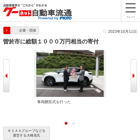
メニュー
企業・団体
2023年10月11日
曽於市に総額１０００万円相当の寄付
車両贈呈式を行った
曽於市役所で行
ＫＣＡＡグループなどを
運営する大峰高氏