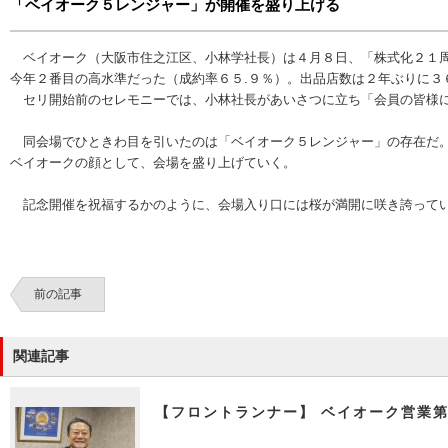
「ベイオーク５レンジャー」が開催を盛り上げる
ベイオーク（大阪市住之江区、小林学社長）は４月８日、「株式化２１周
今年２番目の高水準だった（成約率６５.９％）。出品店数は２年ぶりに３
セリ開始前のセレモニーでは、小林社長があいさつに立ち「会員の皆様に
同会場でひときわ目を引いたのは「ベイオーク５レンジャー」の存在だ。
ベイオークの顔として、会場を盛り上げていく。
記念開催を祝福するかのように、会場入り口には桜が満開に咲き誇って
前の記事
関連記事
【フロントランナー】 ベ