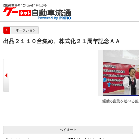
オークション
出品２１１０台集め、株式化２１周年記念ＡＡ
べた
ベイオーク5レンジャー
感謝の言葉を述べる服
ベイオーク