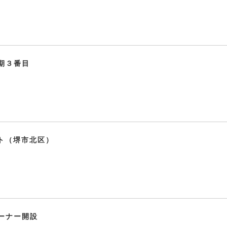
期３番目
ット（堺市北区）
ーナー開設