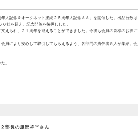
年大記念＆オークネット接続２５周年大記念ＡＡ」を開催した。出品台数は
６０社を超え、記念開催を後押しした。
支えられ、２１周年を迎えることができました。今後も会員の皆様のお役に
会員により安心して取引してもらえるよう、各部門の責任者５人が集結。会
いた。
イオーク営業第２部長の服部祥平さん