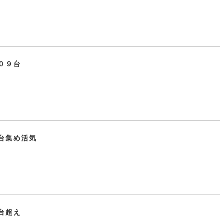
０９台
台集め活気
台超え