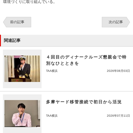
環境づくりに取り組んでいる。
前の記事
次の記事
関連記事
４回目のディナークルーズ懇親会で特
別なひとときを
TAA横浜
2026年08月03日
多摩ヤード移管接続で初日から活況
TAA横浜
2026年07月11日