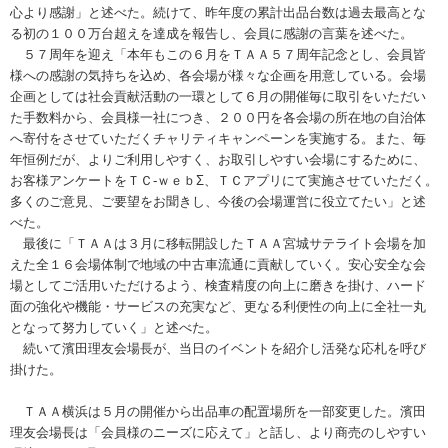
心より感謝」と述べた。続けて、昨年度の累計出品台数は過去最高とな
る初の１００万台超えを達成を報告し、会員に感謝の言葉を述べた。
５７周年を迎え「本年もこの６月をＴＡＡ５７周年記念とし、会員皆
様への感謝の気持ちを込め、各会場が様々な企画を用意している。会場
企画としては社会貢献活動の一環として６月の開催毎に取引をいただい
た手数料から、会員様一社につき、２００円を各会場の所在地の自治体
へ寄付をさせていただくチャリティキャンペーンを実施する。また、毎
年恒例だが、よりご利用しやすく、お取引しやすい会場にするために、
お客様アンケートをＴＣ-ｗｅｂΣ、ＴＣアプリにて実施させていただく。
多くのご意見、ご要望をお聞きし、今後の会場運営に役立てたい」と述
べた。
最後に「ＴＡＡは３月に移転開設したＴＡＡ宮城サテライト会場を加
えた全１６会場体制で地域の中古車流通に貢献していく。安心安全な会
場としてご活用いただけるよう、検査精度の向上に磨きを掛け、ハード
面の強化や機能・サービスの充実など、更なる利便性の向上に全社一丸
となって努力していく」と述べた。
続いて濱田理友会場長が、当日のイベントを紹介し活発な応札を呼び
掛けた。
ＴＡＡ横浜は５月の開催から出品車の配置場所を一部変更した。濱田
理友会場長は「会員様のニーズに応えて」と話し、より商売のしやすい