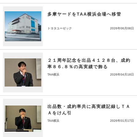
多摩ヤードをTAA横浜会場へ移管
トヨタユーゼック
2026年06月08日
２１周年記念を出品４１２８台、成約
率８６.８％の高実績で飾る
TAA横浜
2026年04月18日
出品数・成約率共に高実績記録しＴＡ
Ａをけん引
TAA横浜
2026年01月17日