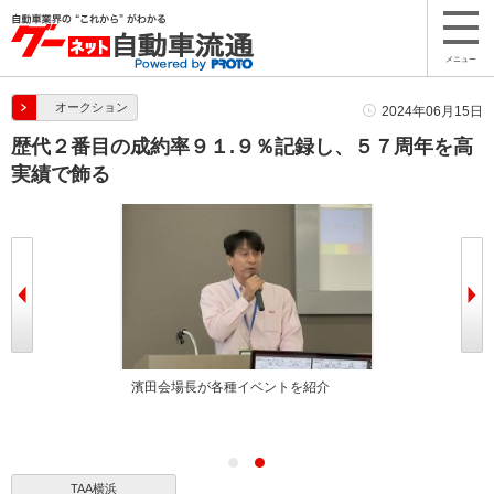
メニュー
オークション
2024年06月15日
歴代２番目の成約率９１.９％記録し、５７周年を高
実績で飾る
言葉を述べる堀
濱田会場長が各種イベントを紹介
TAA横浜