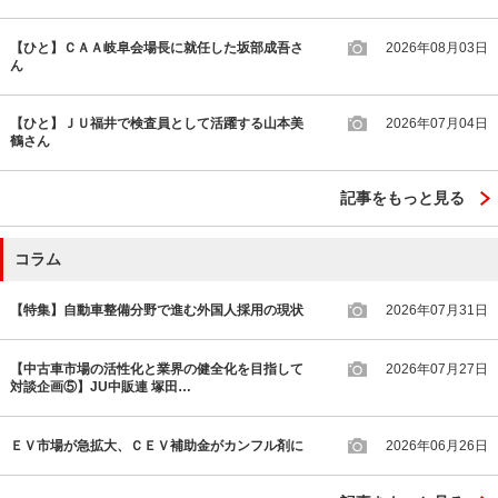
【ひと】ＣＡＡ岐阜会場長に就任した坂部成吾さ
2026年08月03日
ん
【ひと】ＪＵ福井で検査員として活躍する山本美
2026年07月04日
鶴さん
記事をもっと見る
コラム
【特集】自動車整備分野で進む外国人採用の現状
2026年07月31日
【中古車市場の活性化と業界の健全化を目指して
2026年07月27日
対談企画⑤】JU中販連 塚田…
ＥＶ市場が急拡大、ＣＥＶ補助金がカンフル剤に
2026年06月26日