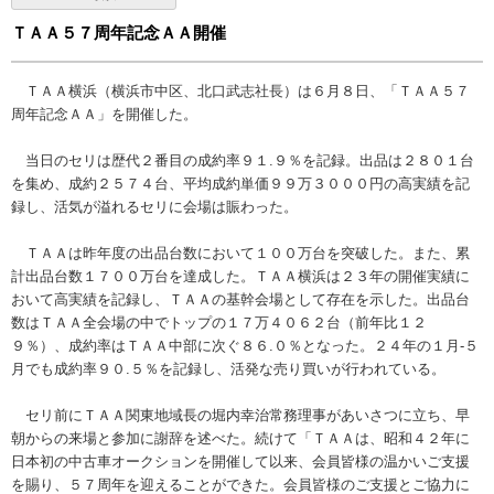
ＴＡＡ５７周年記念ＡＡ開催
ＴＡＡ横浜（横浜市中区、北口武志社長）は６月８日、「ＴＡＡ５７
周年記念ＡＡ」を開催した。
当日のセリは歴代２番目の成約率９１.９％を記録。出品は２８０１台
を集め、成約２５７４台、平均成約単価９９万３０００円の高実績を記
録し、活気が溢れるセリに会場は賑わった。
ＴＡＡは昨年度の出品台数において１００万台を突破した。また、累
計出品台数１７００万台を達成した。ＴＡＡ横浜は２３年の開催実績に
おいて高実績を記録し、ＴＡＡの基幹会場として存在を示した。出品台
数はＴＡＡ全会場の中でトップの１７万４０６２台（前年比１２
９％）、成約率はＴＡＡ中部に次ぐ８６.０％となった。２４年の１月-５
月でも成約率９０.５％を記録し、活発な売り買いが行われている。
セリ前にＴＡＡ関東地域長の堀内幸治常務理事があいさつに立ち、早
朝からの来場と参加に謝辞を述べた。続けて「ＴＡＡは、昭和４２年に
日本初の中古車オークションを開催して以来、会員皆様の温かいご支援
を賜り、５７周年を迎えることができた。会員皆様のご支援とご協力に