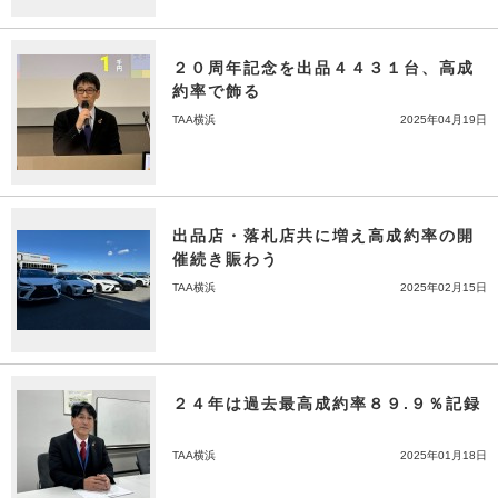
２０周年記念を出品４４３１台、高成
約率で飾る
TAA横浜
2025年04月19日
出品店・落札店共に増え高成約率の開
催続き賑わう
TAA横浜
2025年02月15日
２４年は過去最高成約率８９.９％記録
TAA横浜
2025年01月18日