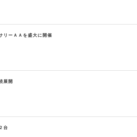
サリーＡＡを盛大に開催
続展開
２台