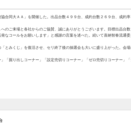
協合同大ＡＡ」を開催した。出品台数４９９台、成約台数２６９台、成約率
へのご来場と各社からのご協賛、誠にありがとうございます。目標出品台数
活発なコールをお願いします」と感謝の言葉を述べた。続いて喜納智春流通委
「とみくじ」を復活させ、セリ終了後の抽選会も大いに盛り上がった。会場
」「掘り出しコーナー」「設定売切りコーナー」「ゼロ売切りコーナー」「
台