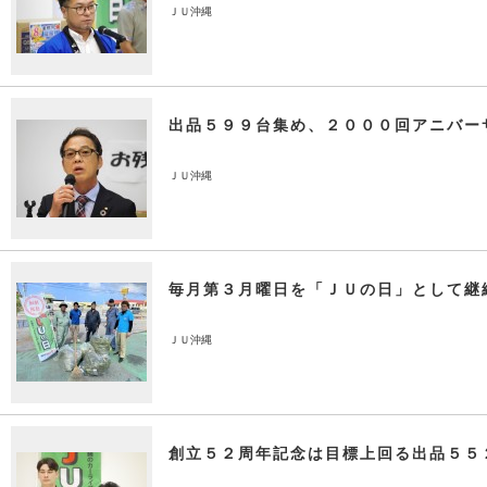
ＪＵ沖縄
出品５９９台集め、２０００回アニバー
ＪＵ沖縄
毎月第３月曜日を「ＪＵの日」として継
ＪＵ沖縄
創立５２周年記念は目標上回る出品５５