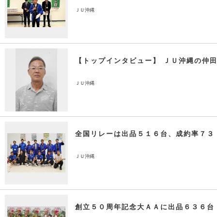
ＪＵ沖縄
【トップインタビュー】 ＪＵ沖縄の仲
ＪＵ沖縄
全国リレーは出品５１６台、成約率７３
ＪＵ沖縄
創立５０周年記念大ＡＡに出品６３６台