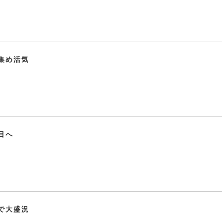
集め活気
目へ
で大盛況