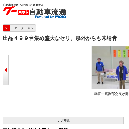
オークション
出品４９９台集め盛大なセリ、県外からも来場者
会長が開会のことば
ＪＵ沖縄のＡＡ会場
セリ会場
ＪＵ沖縄