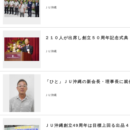
ＪＵ沖縄
２１０人が出席し創立５０周年記念式典
ＪＵ沖縄
「ひと」ＪＵ沖縄の新会長・理事長に就
ＪＵ沖縄
ＪＵ沖縄創立49周年は目標上回る出品