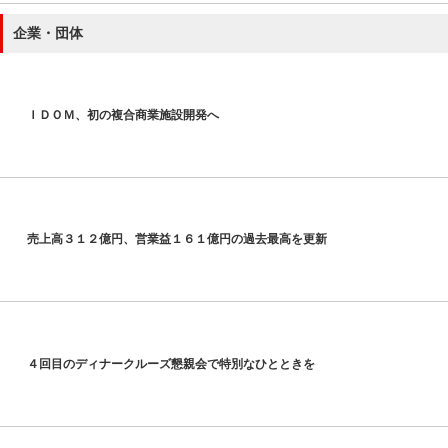
企業・団体
ＩＤＯＭ、初の複合商業施設開発へ
売上高３１２億円、営業益１６１億円の過去最高を更新
４回目のディナークルーズ懇親会で特別なひとときを