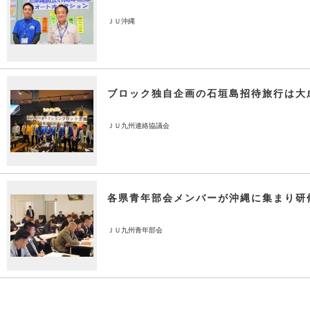
ＪＵ沖縄
ブロック独自企画の石垣島招待旅行は大
ＪＵ九州連絡協議会
各県青年部会メンバーが沖縄に集まり研
ＪＵ九州青年部会