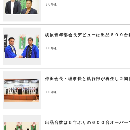
ＪＵ沖縄
桃原青年部会長デビューは出品６０９台
ＪＵ沖縄
仲田会長・理事長と執行部が再任し２期
ＪＵ沖縄
出品台数は５年ぶりの６００台オーバー