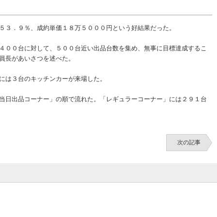
５３．９％、成約単価１８万５０００円という好結果だった。
４００台に対して、５００台近い出品台数を集め、無事に目標達成するこ
員長があいさつを述べた。
には３台のキッチンカーが来場した。
当日出品コーナー」の順で流れた。「レギュラーコーナー」には２９１台
次の記事