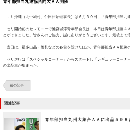
青年部担当九連協合同大ＡＡ開催
ＪＵ沖縄（北中城村、仲田裕治理事長）は６月３０日、「青年部担当九連
セリ開始前のセレモニーで池宮城淳青年部会長は「本日は青年部担当ＡＡ
とができました。皆さんのご協力、誠にありがとうございます。最後まで
当日は、最多出品・落札などの各賞を設けたほか、青年部担当ＡＡ恒例の
セリ進行は「スペシャルコーナー」からスタートし「レギュラーコーナー
の出品車が集まった。
前の記事
関連記事
青年部担当九州大集合ＡＡに出品５９８