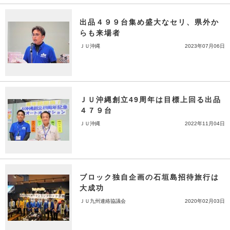
出品４９９台集め盛大なセリ、県外か
らも来場者
ＪＵ沖縄
2023年07月06日
ＪＵ沖縄創立49周年は目標上回る出品
４７９台
ＪＵ沖縄
2022年11月04日
ブロック独自企画の石垣島招待旅行は
大成功
ＪＵ九州連絡協議会
2020年02月03日