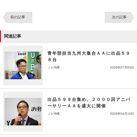
前の記事
次の記事
関連記事
青年部担当九州大集合ＡＡに出品５９
８台
ＪＵ沖縄
2026年07月03日
出品５９９台集め、２０００回アニバ
ーサリーＡＡを盛大に開催
ＪＵ沖縄
2026年04月10日