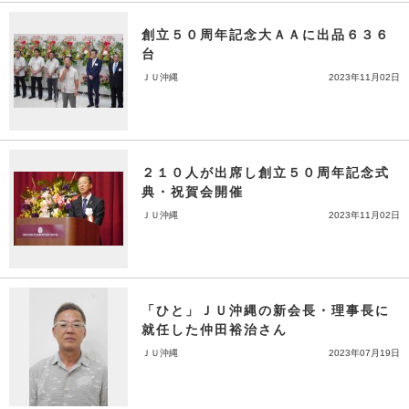
創立５０周年記念大ＡＡに出品６３６
台
ＪＵ沖縄
2023年11月02日
２１０人が出席し創立５０周年記念式
典・祝賀会開催
ＪＵ沖縄
2023年11月02日
「ひと」ＪＵ沖縄の新会長・理事長に
就任した仲田裕治さん
ＪＵ沖縄
2023年07月19日