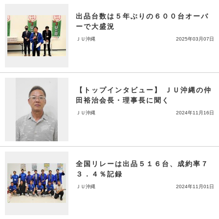
出品台数は５年ぶりの６００台オーバ
ーで大盛況
ＪＵ沖縄
2025年03月07日
【トップインタビュー】 ＪＵ沖縄の仲
田裕治会長・理事長に聞く
ＪＵ沖縄
2024年11月16日
全国リレーは出品５１６台、成約率７
３．４％記録
ＪＵ沖縄
2024年11月01日