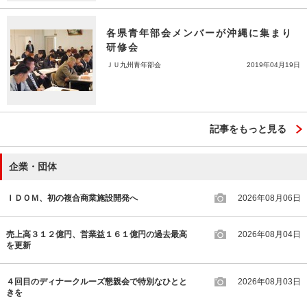
各県青年部会メンバーが沖縄に集まり
研修会
ＪＵ九州青年部会
2019年04月19日
記事をもっと見る
企業・団体
ＩＤＯＭ、初の複合商業施設開発へ
2026年08月06日
売上高３１２億円、営業益１６１億円の過去最高
2026年08月04日
を更新
４回目のディナークルーズ懇親会で特別なひとと
2026年08月03日
きを