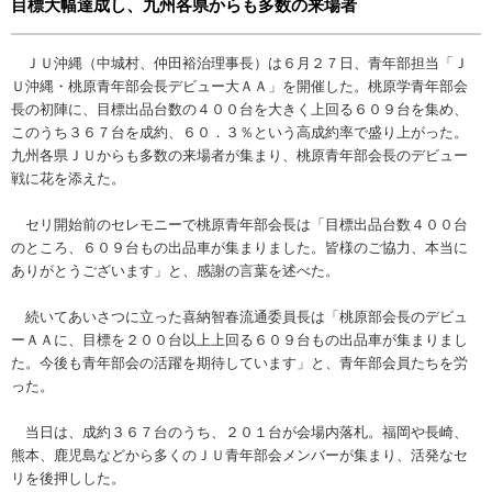
目標大幅達成し、九州各県からも多数の来場者
ＪＵ沖縄（中城村、仲田裕治理事長）は６月２７日、青年部担当「Ｊ
Ｕ沖縄・桃原青年部会長デビュー大ＡＡ」を開催した。桃原学青年部会
長の初陣に、目標出品台数の４００台を大きく上回る６０９台を集め、
このうち３６７台を成約、６０．３％という高成約率で盛り上がった。
九州各県ＪＵからも多数の来場者が集まり、桃原青年部会長のデビュー
戦に花を添えた。
セリ開始前のセレモニーで桃原青年部会長は「目標出品台数４００台
のところ、６０９台もの出品車が集まりました。皆様のご協力、本当に
ありがとうございます」と、感謝の言葉を述べた。
続いてあいさつに立った喜納智春流通委員長は「桃原部会長のデビュ
ーＡＡに、目標を２００台以上上回る６０９台もの出品車が集まりまし
た。今後も青年部会の活躍を期待しています」と、青年部会員たちを労
った。
当日は、成約３６７台のうち、２０１台が会場内落札。福岡や長崎、
熊本、鹿児島などから多くのＪＵ青年部会メンバーが集まり、活発なセ
リを後押しした。