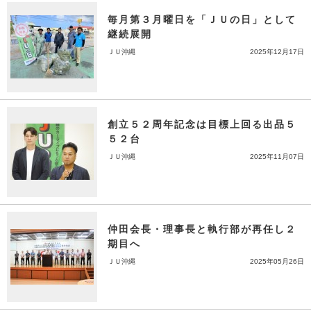
毎月第３月曜日を「ＪＵの日」として
継続展開
ＪＵ沖縄
2025年12月17日
創立５２周年記念は目標上回る出品５
５２台
ＪＵ沖縄
2025年11月07日
仲田会長・理事長と執行部が再任し２
期目へ
ＪＵ沖縄
2025年05月26日