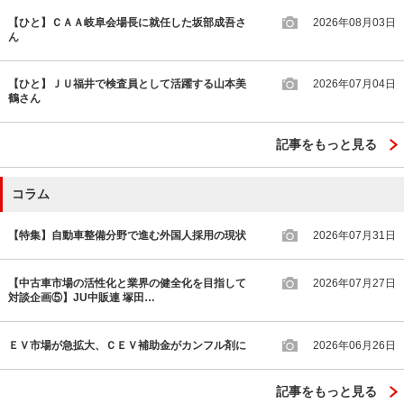
【ひと】ＣＡＡ岐阜会場長に就任した坂部成吾さ
2026年08月03日
ん
【ひと】ＪＵ福井で検査員として活躍する山本美
2026年07月04日
鶴さん
記事をもっと見る
コラム
【特集】自動車整備分野で進む外国人採用の現状
2026年07月31日
【中古車市場の活性化と業界の健全化を目指して
2026年07月27日
対談企画⑤】JU中販連 塚田…
ＥＶ市場が急拡大、ＣＥＶ補助金がカンフル剤に
2026年06月26日
記事をもっと見る