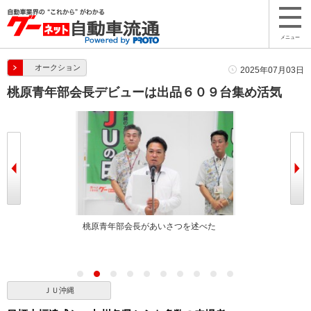
メニュー
オークション
2025年07月03日
桃原青年部会長デビューは出品６０９台集め活気
握手（左から桃
桃原青年部会長があいさつを述べた
喜納流通委員長
部会長
ＪＵ沖縄