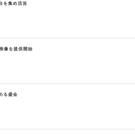
台を集め活況
り画像を提供開始
める盛会