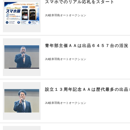
スマホでのリアル応札をスタート
JU岐阜羽島オートオークション
青年部主催ＡＡは出品６４５７台の活況
JU岐阜羽島オートオークション
設立１３周年記念ＡＡは歴代最多の出品
JU岐阜羽島オートオークション