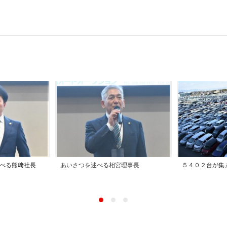
べる熊﨑社長
あいさつを述べる相宮理事長
５４０２台が集