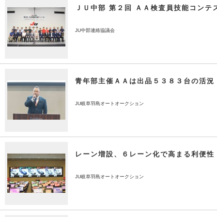
ＪＵ中部 第２回 ＡＡ検査員技能コンテ
JU中部連絡協議会
青年部主催ＡＡは出品５３８３台の活況
JU岐阜羽島オートオークション
レーン増設、６レーン化で高まる利便性
JU岐阜羽島オートオークション