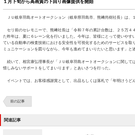
１月下旬から高画質の下回り画像提供を開始
ＪＵ岐阜羽島オートオークション（岐阜県羽島市、熊﨑尚樹社長）は、１
セリ前のセレモニーで、熊﨑社長は「令和７年の累計台数は、２５万４４
た昨年は、夏に６レーン化を行いました。今年は、皆様にとって使いやす
ている自動車の検査技術における安全性を可視化するためのサービスを取
ミュニケーションを図りながら、今年も進めてまいりたいと思います」と
続いて、相宮康弘理事長が「ＪＵ岐阜羽島オートオークションに関しては
惜しみないサポートをしてまいります」とあいさつを行った。
イベントでは、お客様感謝賞として、出品もしくは落札で「年明けうどん
前の記事
関連記事