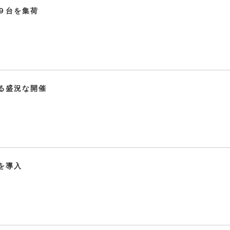
９台を集荷
る盛況な開催
を導入