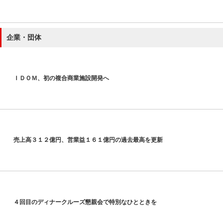
企業・団体
ＩＤＯＭ、初の複合商業施設開発へ
売上高３１２億円、営業益１６１億円の過去最高を更新
４回目のディナークルーズ懇親会で特別なひとときを