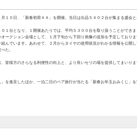
月１０日、「新春初荷ＡＡ」を開催。当日は出品５４０２台が集まる盛会と
０１台となり、１開催あたりでは、平均５３００台を取り扱うことができま
いオークション会場として、１月下旬から下回り画像の追加を予定しておりま
り組んでいます。あわせて、２月からタイヤの使用状況がわかる情報を公開し
述べた。
、皆様方のさらなる利便性の向上と、より良いセリの場を提供してまいりま
」を進呈したほか、一泊二日のペア旅行が当たる「新春お年玉おみくじ」を