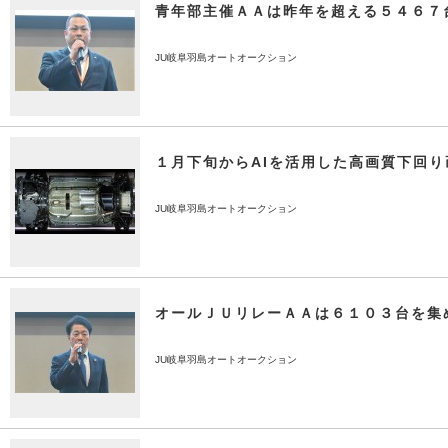
青年部主催ＡＡは昨年を超える５４６７
JU岐阜羽島オートオークション
１月下旬からAIを活用した高画質下回
JU岐阜羽島オートオークション
オールＪＵリレーＡＡは６１０３台を集
JU岐阜羽島オートオークション