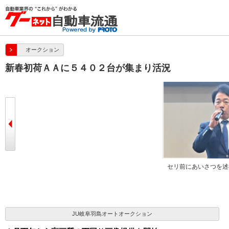
オークション
新春初荷ＡＡに５４０２台が集まり活況
セリ前にあいさつを述
JU岐阜羽島オートオークション