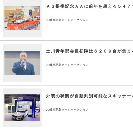
ＡＳ提携記念ＡＡに前年を超える５４７
JU岐阜羽島オートオークション
土川青年部会長初陣は６２０９台が集ま
JU岐阜羽島オートオークション
外装の状態が自動判別可能なスキャナー
JU岐阜羽島オートオークション