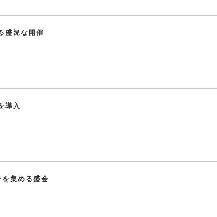
る盛況な開催
を導入
台を集める盛会