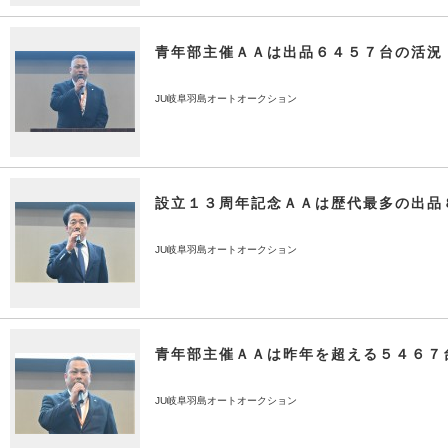
青年部主催ＡＡは出品６４５７台の活況
JU岐阜羽島オートオークション
設立１３周年記念ＡＡは歴代最多の出品
JU岐阜羽島オートオークション
青年部主催ＡＡは昨年を超える５４６７
JU岐阜羽島オートオークション