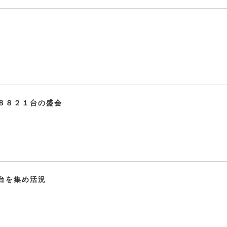
８８２１台の盛会
台を集め活況