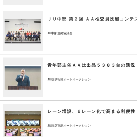
ＪＵ中部 第２回 ＡＡ検査員技能コンテ
JU中部連絡協議会
青年部主催ＡＡは出品５３８３台の活況
JU岐阜羽島オートオークション
レーン増設、６レーン化で高まる利便性
JU岐阜羽島オートオークション