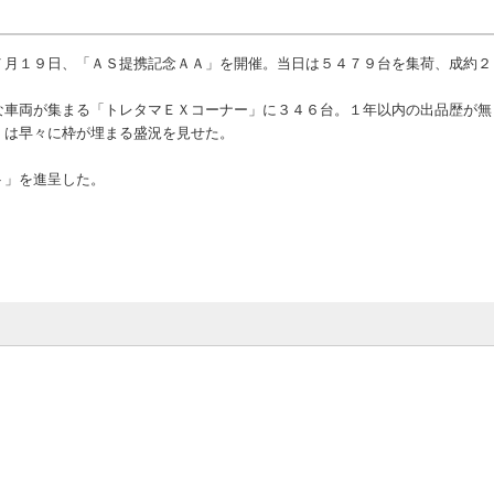
月１９日、「ＡＳ提携記念ＡＡ」を開催。当日は５４７９台を集荷、成約２
車両が集まる「トレタマＥＸコーナー」に３４６台。１年以内の出品歴が無
」は早々に枠が埋まる盛況を見せた。
ト」を進呈した。