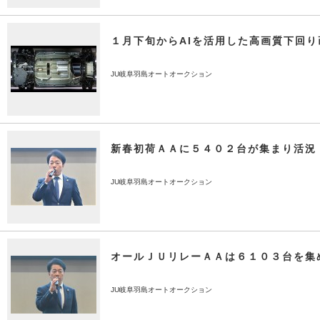
１月下旬からAIを活用した高画質下回
JU岐阜羽島オートオークション
新春初荷ＡＡに５４０２台が集まり活況
JU岐阜羽島オートオークション
オールＪＵリレーＡＡは６１０３台を集
JU岐阜羽島オートオークション