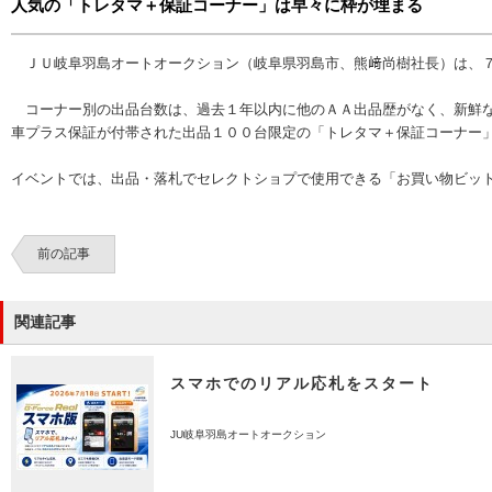
人気の「トレタマ＋保証コーナー」は早々に枠が埋まる
ＪＵ岐阜羽島オートオークション（岐阜県羽島市、熊﨑尚樹社長）は、７
コーナー別の出品台数は、過去１年以内に他のＡＡ出品歴がなく、新鮮な
車プラス保証が付帯された出品１００台限定の「トレタマ＋保証コーナー
イベントでは、出品・落札でセレクトショプで使用できる「お買い物ビッ
前の記事
関連記事
スマホでのリアル応札をスタート
JU岐阜羽島オートオークション