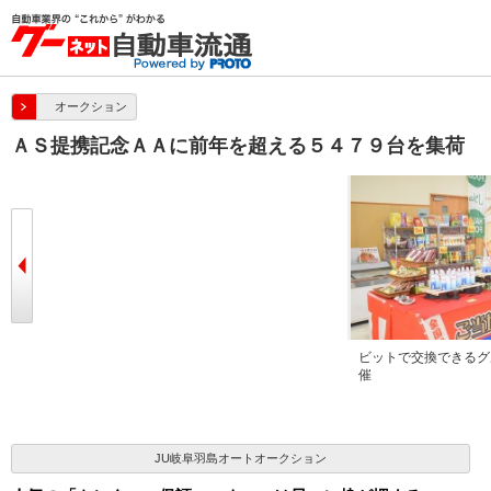
オークション
ＡＳ提携記念ＡＡに前年を超える５４７９台を集荷
ビットで交換できるグ
催
JU岐阜羽島オートオークション