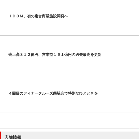
ＩＤＯＭ、初の複合商業施設開発へ
売上高３１２億円、営業益１６１億円の過去最高を更新
４回目のディナークルーズ懇親会で特別なひとときを
店舗情報