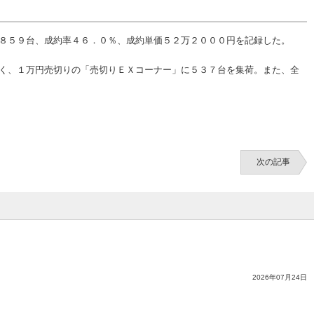
８５９台、成約率４６．０％、成約単価５２万２０００円を記録した。
く、１万円売切りの「売切りＥＸコーナー」に５３７台を集荷。また、全
次の記事
2026年07月24日