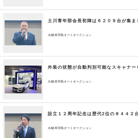
土川青年部会長初陣は６２０９台が集ま
JU岐阜羽島オートオークション
外装の状態が自動判別可能なスキャナー
JU岐阜羽島オートオークション
設立１２周年記念は歴代2位の８４４２
JU岐阜羽島オートオークション