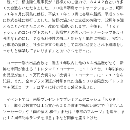
続いて、横山隆仁理事長が「皆様方のご協力で、８４４２台という多
くの台数をいただきました。ＪＵ岐阜羽島オートオークションは、昭和
６１年９月に羽島に移転、平成１７年１０月に会場を新築、平成２５年
に株式会社に移行しました。皆様の温かいご支援のお陰で、12周年を迎
えることができたことを、改めて感謝いたします。今後も、『ｆｏｒ
ｙｏｕ』のコンセプトのもと、皆様方との固いパートナーシップをより
強固なものにし、更なる利便性の向上と新たな可能性に挑戦し、安定し
た市場の提供と、社会に役立つ組織として皆様に必要とされる組織をし
っかりと構築してまいります」とあいさつを行った。
コーナー別の出品台数は、過去１年以内に他のＡＡ出品歴がなく、新
鮮な車両が集まる「トレタマＥＸコーナー」に１１３５台。１年以内の
出品歴が無く、１万円売切りの「売切りＥＸコーナー」に１７１７台を
記録。また、全車プラス保証が付帯された出品１００台限定の「トレタ
マ＋保証コーナー」は早々に枠が埋まる盛況を見せた。
イベントでは、来場プレゼントでプレミアムデニッシュ「ＫＯＫＩ
Ｎ」、取引台数賞では１台賞から２０台賞まで幅広い設定で「明宝ハム
ソーセージ」や「肉の藤太 和牛」または「季節のフルーツ」を進呈、ま
た１２周年記念ランチを用意するなど開催を盛り上げた。