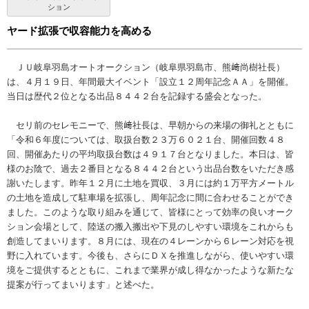
ション
ヤード拡張で収容能力を高める
ＪＵ岐阜羽島オートオークション（岐阜県羽島市、熊﨑尚樹社長）
は、４月１９日、年間最大イベント「設立１２周年記念ＡＡ」を開催。
当日は歴代２位となる出品８４４２台を記録する盛会となった。
セリ前のセレモニーで、熊﨑社長は、早朝からの来場の御礼とともに
「令和６年度については、取扱台数２３万６０２１台、開催回数４８
回、開催あたりの平均取扱台数は４９１７台となりました。本日は、皆
様のお陰で、過去２番目となる８４４２台という出品台数をいただき感
謝いたします。昨年１２月に土地を買収、３月には約１万平方メートル
の土地を造成して駐車場を拡張し、周年記念に間に合わせることができ
ました。このような取り組みを通じて、皆様にとって効率の良いオーク
ション会場として、陸送の搬入搬出や下見のしやすい環境をこれからも
創造してまいります。８月には、現在の４レーンから６レーン対応を視
野に入れています。今後も、さらにＤＸを推進しながら、使いやすい環
境をご提供するとともに、これまで業界が成し得なかったような新たな
提案が行ってまいります」と述べた。