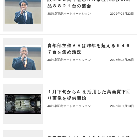
品８８２１台の盛会
JU岐阜羽島オートオークション
2026年04月23日
青年部主催ＡＡは昨年を超える５４６
７台を集め活況
JU岐阜羽島オートオークション
2026年02月25日
１月下旬からAIを活用した高画質下回
り画像を提供開始
JU岐阜羽島オートオークション
2026年01月13日