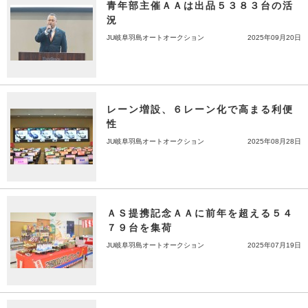
青年部主催ＡＡは出品５３８３台の活
況
JU岐阜羽島オートオークション
2025年09月20日
レーン増設、６レーン化で高まる利便
性
JU岐阜羽島オートオークション
2025年08月28日
ＡＳ提携記念ＡＡに前年を超える５４
７９台を集荷
JU岐阜羽島オートオークション
2025年07月19日