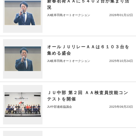
新春初荷ＡＡに５４０２台が集まり活
況
JU岐阜羽島オートオークション
2026年01月12日
オールＪＵリレーＡＡは６１０３台を
集める盛会
JU岐阜羽島オートオークション
2025年10月24日
ＪＵ中部 第２回 ＡＡ検査員技能コン
テストを開催
JU中部連絡協議会
2025年09月23日