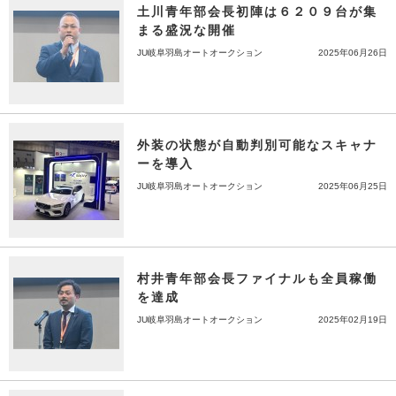
土川青年部会長初陣は６２０９台が集
まる盛況な開催
JU岐阜羽島オートオークション
2025年06月26日
外装の状態が自動判別可能なスキャナ
ーを導入
JU岐阜羽島オートオークション
2025年06月25日
村井青年部会長ファイナルも全員稼働
を達成
JU岐阜羽島オートオークション
2025年02月19日