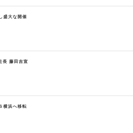
し盛大な開催
社長 藤田吉宣
Ｓ横浜へ移転