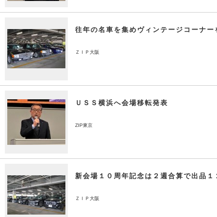
往年の名車を集めヴィンテージコーナー
ＺＩＰ大阪
ＵＳＳ横浜へ会場移転発表
ZIP東京
新会場１０周年記念は２週合算で出品１
ＺＩＰ大阪