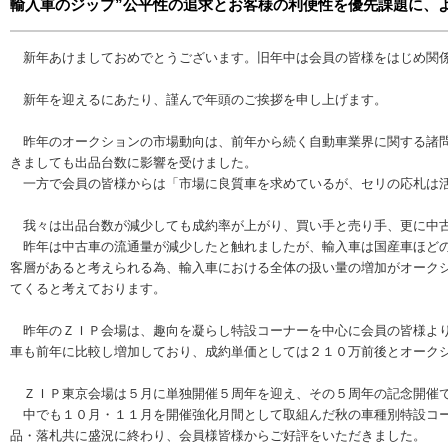
輸入車のジップ”公平性の追求とお客様の利便性を優先課題に、
新年あけましておめでとうございます。旧年中は会員の皆様をはじめ関係
新年を迎えるにあたり、謹んで年頭のご挨拶を申し上げます。
昨年のオークションの市場動向は、前年から続く自動車業界に関する諸問
きましても出品台数に影響を受けました。
一方で会員の皆様からは「市場に良質車を求めているが、セリの応札は活
我々は出品台数が減少しても成約率が上がり、買い手と売り手、更に中古
昨年は中古車の流通量が減少したと触れましたが、輸入車は国産車ほどの
客層があると考えられる為、輸入車における全体の扱い量の増加がオーク
てくると考えております。
昨年のＺＩＰ会場は、趣向を凝らし特設コーナーを中心に会員の皆様より
車も前年に比較し増加しており、成約単価としては２１０万前後とオーク
ＺＩＰ東京会場は５月に単独開催５周年を迎え、その５周年の記念開催で
中でも１０月・１１月を開催強化月間として取組んだ秋の車種別特設コー
品・落札共に盛況に終わり、会員様皆様からご好評をいただきました。