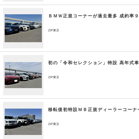
ＢＭＷ正規コーナーが過去最多 成約率
ZIP東京
初の「令和セレクション」特設 高年式
ZIP東京
移転後初特設ＭＢ正規ディーラーコーナ
ZIP東京