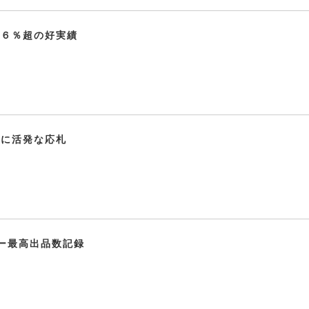
９６％超の好実績
車に活発な応札
ー最高出品数記録