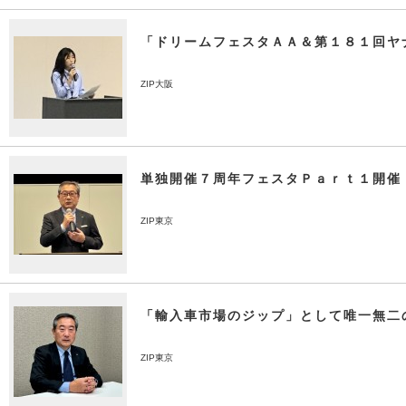
「ドリームフェスタＡＡ＆第１８１回ヤ
ZIP大阪
単独開催７周年フェスタＰａｒｔ１開催
ZIP東京
「輸入車市場のジップ」として唯一無二
ZIP東京