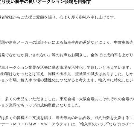
より使い勝手の良いオークション会場を目指す
者皆様からご支援ご愛顧を賜り、心より厚く御礼を申し上げます。
題や新車メーカーの認証不正による新車生産の遅延などにより、中古車販売
発でなかなか買いきれない」等のお声もお聞きし、全体では成約率も上がり
車オークション業界が活発に動き市場が活性化して欲しいと考えています。
影響はなかったとは言え、同様の玉不足、流通量の減少はありました。しか
ション市場、輸入車市場の活性化につながると考えます。輸入車に特化したジ
、多くの出品をいただきました。東京会場・大阪会場共にそれぞれの会場の
ション業界でもトップの成約単価となりました。
は多くの皆様のご支援を賜り、過去最高の出品台数、成約台数を更新するこ
ナー（ＭＢ・ＢＭＷ・ＶＷ・アウディ）は、“輸入車のジップ”ならではのコ