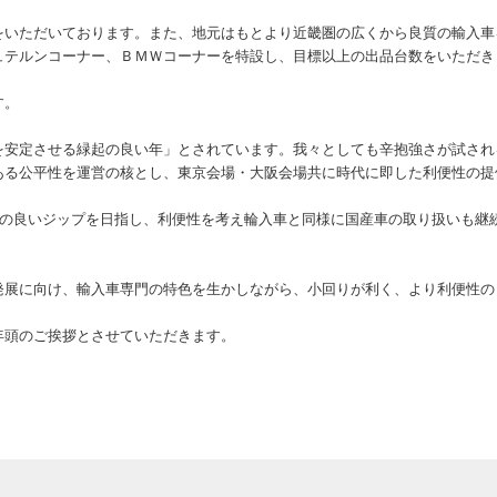
いただいております。また、地元はもとより近畿圏の広くから良質の輸入車
テルンコーナー、ＢＭＷコーナーを特設し、目標以上の出品台数をいただき
す。
安定させる緑起の良い年」とされています。我々としても辛抱強さが試され
ある公平性を運営の核とし、東京会場・大阪会場共に時代に即した利便性の提
手の良いジップを日指し、利便性を考え輪入車と同様に国産車の取り扱いも継
展に向け、輸入車専門の特色を生かしながら、小回りが利く、より利便性の
年頭のご挨拶とさせていただきます。