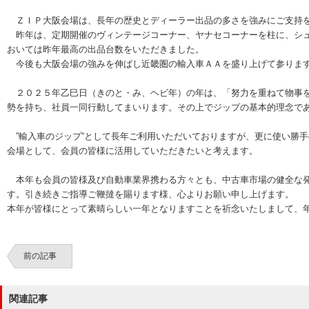
ＺＩＰ大阪会場は、長年の歴史とディーラー出品の多さを強みにご支持を
昨年は、定期開催のヴィンテージコーナー、ヤナセコーナーを柱に、シュ
おいては昨年最高の出品台数をいただきました。
今後も大阪会場の強みを伸ばし近畿圏の輸入車ＡＡを盛り上げて参りま
２０２５年乙巳日（きのと・み、ヘビ年）の年は、「努力を重ねて物事を
勢を持ち、社員一同行動してまいります。その上でジップの基本的理念で
”輸入車のジップ“として長年ご利用いただいておりますが、更に使い勝
会場として、会員の皆様に活用していただきたいと考えます。
本年も会員の皆様及び自動車業界携わる方々とも、中古車市場の健全な発
す。引き続きご指導ご鞭撻を賜ります様、心よりお願い申し上げます。
本年が皆様にとって素晴らしい一年となりますことを祈念いたしまして、
前の記事
関連記事