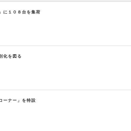
」に１０８台を集荷
別化を図る
コーナー」を特設