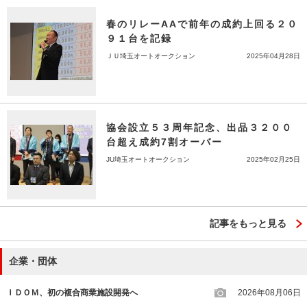
春のリレーAAで前年の成約上回る２０
９１台を記録
ＪＵ埼玉オートオークション
2025年04月28日
協会設立５３周年記念、出品３２００
台超え成約7割オーバー
JU埼玉オートオークション
2025年02月25日
記事をもっと見る
企業・団体
ＩＤＯＭ、初の複合商業施設開発へ
2026年08月06日