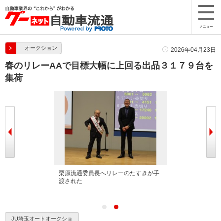
メニュー
オークション
2026年04月23日
春のリレーAAで目標大幅に上回る出品３１７９台を
集荷
る佐藤社長
栗原流通委員長へリレーのたすきが手
渡された
JU埼玉オートオークショ