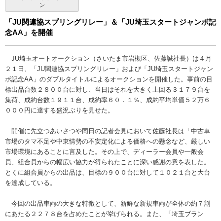
ン
「JU関連協スプリングリレー」＆「JU埼玉スタートジャンボ記
念AA」を開催
JU埼玉オートオークション（さいたま市岩槻区、佐藤誠社長）は４月
２１日、「JU関連協スプリングリレー」および「JU埼玉スタートジャン
ボ記念AA」のダブルタイトルによるオークションを開催した。事前の目
標出品台数２８００台に対し、当日はそれを大きく上回る３１７９台を
集荷、成約台数１９１１台、成約率６０．１％、成約平均単価５２万６
０００円に達する盛況ぶりを見せた。
開催に先立つあいさつや同日の記者会見において佐藤社長は「中古車
市場のタマ不足や中東情勢の不安定化による価格への懸念など、厳しい
市場環境にあることに言及した。その上で、ディーラー会員や一般会
員、組合員からの幅広い協力が得られたことに深い感謝の意を表した。
とくに組合員からの出品は、目標の９００台に対して１０２１台と大台
を達成している。
今回の出品車両の大きな特徴として、新鮮な新規車両が全体の約７割
にあたる２２７８台を占めたことが挙げられる。また、「埼玉ブラン