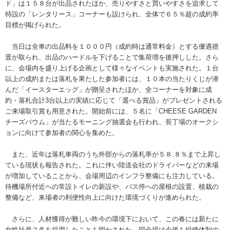
ド」は１５８台が出品されたほか、売りやすさと買いやすさを追求して
特設の「レンタリース」コーナーも設けられ、全体で６５％超の成約率
目標が掲げられた。
当日は全車の出品料を１０００円（成約時は通常料金）とする優遇措
置が取られ、出品のハードルを下げることで集荷増を後押しした。さら
に、会場内を盛り上げる企画として様々なイベントも実施された。１台
以上の成約または落札を果たした参加者には、１０本の当たりくじが潜
んだ「イースターエッグ」が贈呈されたほか、全コーナーを対象に成
約・落札合計3台以上の実績に応じて「選べる賞品」がプレゼントされる
ご来場取引賞も用意された。開始前には、５名に「CHEESE GARDEN
チーズバウム」が当たるモーニング抽選会も行われ、長丁場のオークシ
ョンに向けて参加者の関心を集めた。
また、近年は落札車両のうち外部からの落札率が５８.８％まで上昇し
ている現状も報告された。これに伴い陸送会社のドライバーなどの来場
が増加していることから、会場周辺のインフラ整備にも注力している。
待機場所付近への常設トイレの新設や、バス停への屋根の設置、植栽の
整備など、来場者の利便性向上に向けた環境づくりが進められた。
さらに、人材獲得が難しい昨今の環境下において、この春には新たに
女性社員２名を採用したことも明かされた。同会場は今後も組織体制の