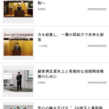
制へ
JU埼玉
2025年05月20日
力を結集し、一層の団結力で未来を創
造
ＪＵ埼玉
2025年05月20日
顧客満足度向上と長期的な信頼関係構
築のために
JU埼玉
2025年04月30日
安心の輪を広げる「 JU埼玉と薬剤師