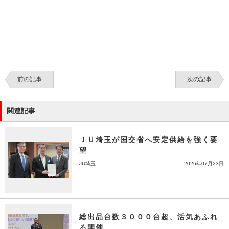
前の記事
次の記事
関連記事
ＪＵ埼玉が国交省へ安定供給を強く要
望
JU埼玉
2026年07月23日
総出品台数３０００台超、活気あふれ
る開催