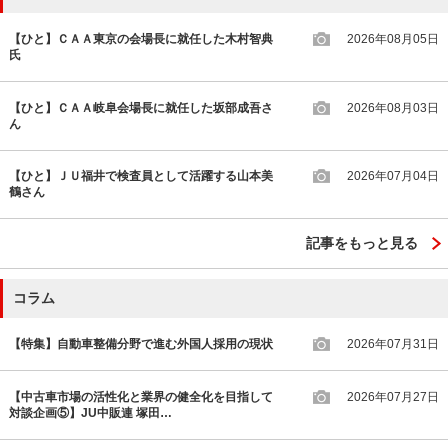
【ひと】ＣＡＡ東京の会場長に就任した木村智典
2026年08月05日
氏
【ひと】ＣＡＡ岐阜会場長に就任した坂部成吾さ
2026年08月03日
ん
【ひと】ＪＵ福井で検査員として活躍する山本美
2026年07月04日
鶴さん
記事をもっと見る
コラム
【特集】自動車整備分野で進む外国人採用の現状
2026年07月31日
【中古車市場の活性化と業界の健全化を目指して
2026年07月27日
対談企画⑤】JU中販連 塚田…