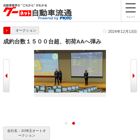
メニュー
オークション
2024年12月13日
成約台数１５００台超、初荷AAへ弾み
長
会社名：JU埼玉オートオ
ークション