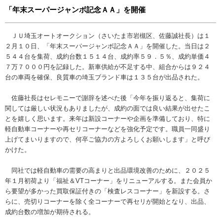
「年末スーパージャンボ記念ＡＡ」を開催
ＪＵ埼玉オートオークション（さいたま市岩槻区、佐藤誠社長）は１
２月１０日、「年末スーパージャンボ記念ＡＡ」を開催した。当日は２
５４４台を集荷、成約台数１５１４台、成約率５９．５％、成約単価４
７万７０００円を記録した。新車供給が不足する中、組合からは９２４
台の車両を確保、良質車の埼玉ブランド車は１３５台が出品された。
佐藤社長はセレモニーで謝辞を述べた後「今年を振り返ると、集荷に
関しては厳しい状況もありましたが、成約の面では良い結果が出せたこ
とを嬉しく思います。来年は新設コーナーや企画を準備しており、特に
軽自動車コーナーや再セリコーナーなどを強化予定です。職員一同盛り
上げてまいりますので、何卒ご協力の方よろしくお願いします」と呼び
かけた。
同社では軽自動車の需要の高まりと出品環境改善のために、２０２５
年１月初荷より「福祉＆VTコーナー」をリニューアルする。また会員か
ら要望が多かった買取保証付きの「検査レスコーナー」を新設する。さ
らに、売切りコーナーを除く全コーナーで再セリが開始となり、出品、
成約台数の増加が期待される。