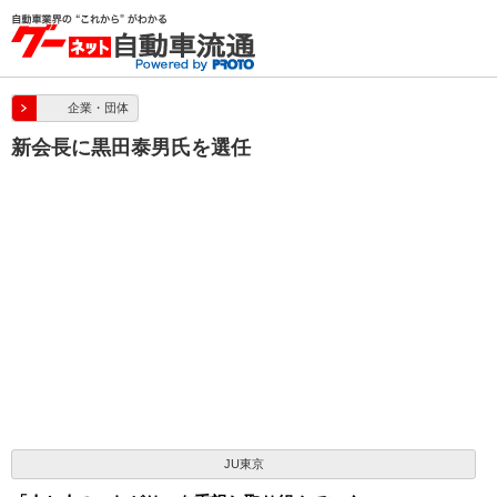
企業・団体
新会長に黒田泰男氏を選任
JU東京