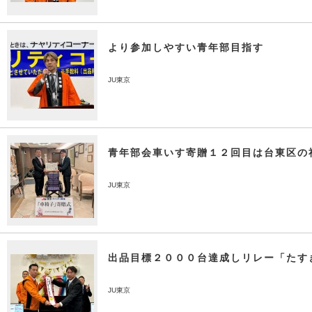
より参加しやすい青年部目指す
JU東京
青年部会車いす寄贈１２回目は台東区の
JU東京
出品目標２０００台達成しリレー「たす
JU東京