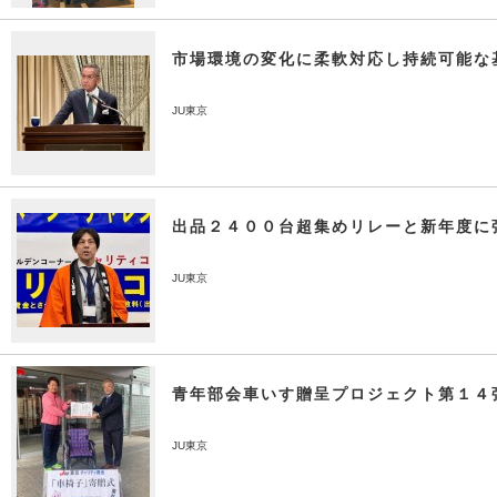
市場環境の変化に柔軟対応し持続可能な
JU東京
出品２４００台超集めリレーと新年度に
JU東京
青年部会車いす贈呈プロジェクト第１４
JU東京