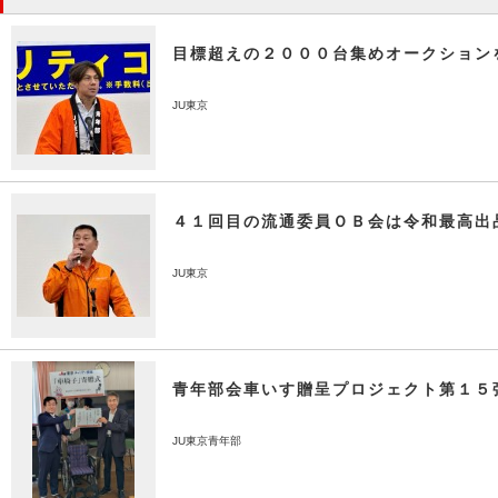
目標超えの２０００台集めオークション
JU東京
４１回目の流通委員ＯＢ会は令和最高出
JU東京
青年部会車いす贈呈プロジェクト第１５
JU東京青年部