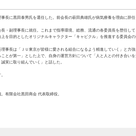
事長に黒田泰男氏を選任した。前会長の萩田典雄氏が病気療養を理由に辞任
長・副理事長に就任。これまで指導環境、総務、流通の各委員長を歴任して
向上を目的としたオリジナルキャラクター「キャピクル」を推進する委員会の
理事長は「ＪＵ東京が皆様に愛される組合になるよう精進していく」と力強
ことが第一」とした上で、自身の運営方針について「人と人との付き合いを
、誠実に取り組んでいく」と話した。
す。
。有限会社黒田商会 代表取締役。