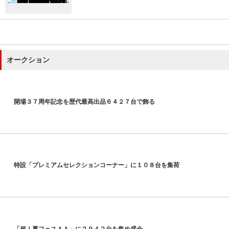
オークション
開場３７周年記念を歴代最高出品６４２７台で飾る
特設「プレミアムセレクションコーナー」に１０８台を集荷
「超！夏フェスＡＡ」に２９４２台を集め盛会