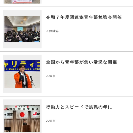
令和７年度関連協青年部勉強会開催
JU関連協
全国から青年部が集い活況な開催
JU東京
行動力とスピードで挑戦の年に
JU東京