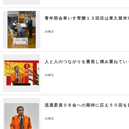
青年部会車いす寄贈１３回目は東久留米
JU東京
人と人のつながりを重視し積み重ねてい
JU東京
流通委員ＯＢ会への期待に応え５０回を
JU東京