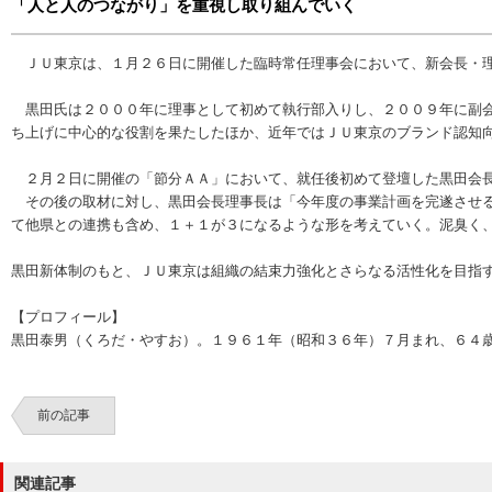
「人と人のつながり」を重視し取り組んでいく
ＪＵ東京は、１月２６日に開催した臨時常任理事会において、新会長・理
黒田氏は２０００年に理事として初めて執行部入りし、２００９年に副会
ち上げに中心的な役割を果たしたほか、近年ではＪＵ東京のブランド認知
２月２日に開催の「節分ＡＡ」において、就任後初めて登壇した黒田会長
その後の取材に対し、黒田会長理事長は「今年度の事業計画を完遂させる
て他県との連携も含め、１＋１が３になるような形を考えていく。泥臭く
黒田新体制のもと、ＪＵ東京は組織の結束力強化とさらなる活性化を目指
【プロフィール】
黒田泰男（くろだ・やすお）。１９６１年（昭和３６年）７月まれ、６４歳
前の記事
関連記事