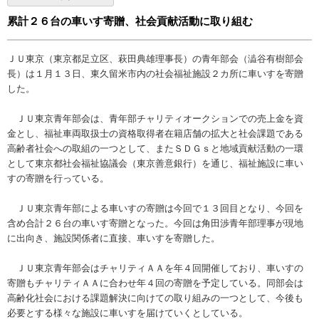
累計２６台の車いす寄贈、社会貢献活動に取り組む
ＪＵ東京（東京都足立区、萩田典雄理事長）の青年部会（澁谷有樹部会
長）は１月１３日、東久留米市内の社会福祉施設２カ所に車いすを寄贈
した。
ＪＵ東京青年部会は、青年部チャリティオークションでの売上金を資
金とし、福祉車両取扱士の資格取得者在籍店舗の拡大と社会課題である
高齢者社会への取組の一つとして、またＳＤＧｓと地域貢献活動の一環
として東京都社会福祉協議会（東京善意銀行）を通じ、福祉施設に車い
すの寄贈を行っている。
ＪＵ東京青年部による車いすの寄贈は今回で１３回目となり、今回を
含め合計２６台の車いす寄贈となった。今回は角田渉青年部理事が現地
に出向き、施設関係者に直接、車いすを寄贈した。
ＪＵ東京青年部会はチャリティＡＡを年４回開催しており、車いすの
寄贈もチャリティＡＡに合わせ年４回の寄贈を予定している。同部会は
高齢化社会における課題解決に向けての取り組みの一つとして、今後も
必要とする様々な施設に車いすを届けていくとしている。