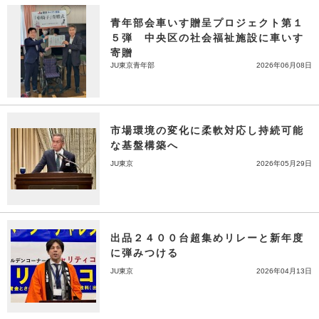
青年部会車いす贈呈プロジェクト第１
５弾 中央区の社会福祉施設に車いす
寄贈
JU東京青年部
2026年06月08日
市場環境の変化に柔軟対応し持続可能
な基盤構築へ
JU東京
2026年05月29日
出品２４００台超集めリレーと新年度
に弾みつける
JU東京
2026年04月13日