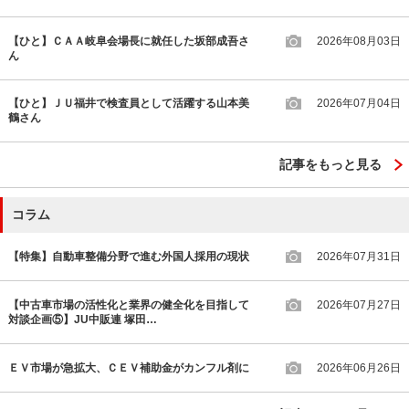
【ひと】ＣＡＡ岐阜会場長に就任した坂部成吾さ
2026年08月03日
ん
【ひと】ＪＵ福井で検査員として活躍する山本美
2026年07月04日
鶴さん
記事をもっと見る
コラム
【特集】自動車整備分野で進む外国人採用の現状
2026年07月31日
【中古車市場の活性化と業界の健全化を目指して
2026年07月27日
対談企画⑤】JU中販連 塚田…
ＥＶ市場が急拡大、ＣＥＶ補助金がカンフル剤に
2026年06月26日