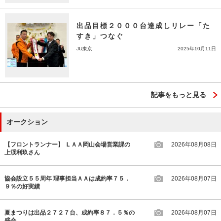
出品目標２０００台達成しリレー「た
すき」つなぐ
JU東京
2025年10月11日
記事をもっと見る
オークション
【フロントランナー】 ＬＡＡ岡山会場営業課の
2026年08月08日
上渓利玖さん
協会設立５５周年 理事担当ＡＡは成約率７５．
2026年08月07日
９％の好実績
夏まつりは出品２７２７台、成約率８７．５％の
2026年08月07日
盛会