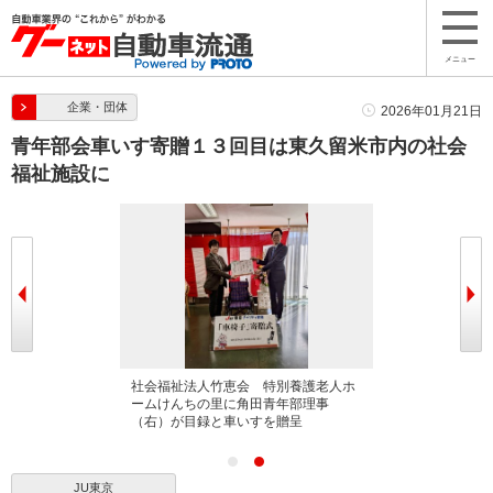
メニュー
企業・団体
2026年01月21日
青年部会車いす寄贈１３回目は東久留米市内の社会
福祉施設に
 デイサービス
社会福祉法人竹恵会 特別養護老人ホ
台に角田青年部
ームけんちの里に角田青年部理事
いすを贈呈
（右）が目録と車いすを贈呈
JU東京