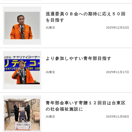
流通委員ＯＢ会への期待に応え５０回
を目指す
JU東京
2025年12月22日
より参加しやすい青年部目指す
JU東京
2025年11月17日
青年部会車いす寄贈１２回目は台東区
の社会福祉施設に
JU東京
2025年11月08日