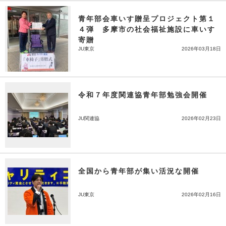
青年部会車いす贈呈プロジェクト第１
４弾 多摩市の社会福祉施設に車いす
寄贈
JU東京
2026年03月18日
令和７年度関連協青年部勉強会開催
JU関連協
2026年02月23日
全国から青年部が集い活況な開催
JU東京
2026年02月16日