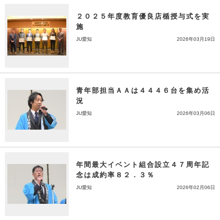
２０２５年度教育優良店楯授与式を実
施
JU愛知
2026年03月19日
青年部担当ＡＡは４４４６台を集め活
況
JU愛知
2026年03月06日
年間最大イベント組合設立４７周年記
念は成約率８２．３％
JU愛知
2026年02月06日