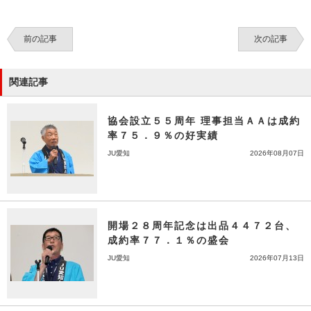
前の記事
次の記事
関連記事
協会設立５５周年 理事担当ＡＡは成約
率７５．９％の好実績
JU愛知
2026年08月07日
開場２８周年記念は出品４４７２台、
成約率７７．１％の盛会
JU愛知
2026年07月13日