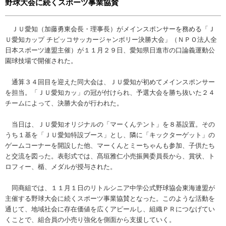
野球大会に続くスポーツ事業協賛
ＪＵ愛知（加藤勇東会長・理事長）がメインスポンサーを務める「Ｊ
Ｕ愛知カップ チビッコサッカージャンボリー決勝大会」（ＮＰＯ法人全
日本スポーツ連盟主催）が１１月２９日、愛知県日進市の口論義運動公
園球技場で開催された。
通算３４回目を迎えた同大会は、ＪＵ愛知が初めてメインスポンサー
を担当。「ＪＵ愛知カッ」の冠が付けられ、予選大会を勝ち抜いた２４
チームによって、決勝大会が行われた。
当日は、ＪＵ愛知オリジナルの「マーくんテント」を８基設置。その
うち１基を「ＪＵ愛知特設ブース」とし、隣に「キックターゲット」の
ゲームコーナーを開設した他、マーくんとミーちゃんも参加、子供たち
と交流を図った。表彰式では、髙垣雅仁小売振興委員長から、賞状、ト
ロフィー、楯、メダルが授与された。
同商組では、１１月１日のリトルシニア中学公式野球協会東海連盟が
主催する野球大会に続くスポーツ事業協賛となった。このような活動を
通じて、地域社会に存在価値を広くアピールし、組織ＰＲにつなげてい
くことで、組合員の小売り強化を側面から支援していく。