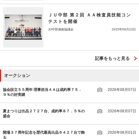
ＪＵ中部 第２回 ＡＡ検査員技能コン
テストを開催
JU中部連絡協議会
2025年09月23日
記事をもっと見る
オークション
協会設立５５周年 理事担当ＡＡは成約率７５．
2026年08月07日
９％の好実績
夏まつりは出品２７２７台、成約率８７．５％の
2026年08月07日
盛会
開場３７周年記念を歴代最高出品６４２７台で飾
2026年08月01日
る