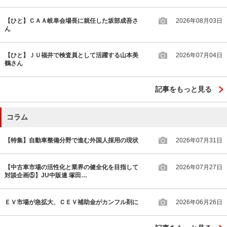
【ひと】ＣＡＡ岐阜会場長に就任した坂部成吾さ
2026年08月03日
ん
【ひと】ＪＵ福井で検査員として活躍する山本美
2026年07月04日
鶴さん
記事をもっと見る
コラム
【特集】自動車整備分野で進む外国人採用の現状
2026年07月31日
【中古車市場の活性化と業界の健全化を目指して
2026年07月27日
対談企画⑤】JU中販連 塚田…
ＥＶ市場が急拡大、ＣＥＶ補助金がカンフル剤に
2026年06月26日