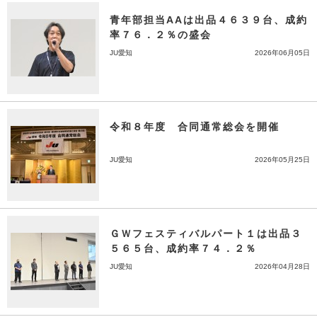
青年部担当AAは出品４６３９台、成約
率７６．２％の盛会
JU愛知
2026年06月05日
令和８年度 合同通常総会を開催
JU愛知
2026年05月25日
ＧＷフェスティバルパート１は出品３
５６５台、成約率７４．２％
JU愛知
2026年04月28日