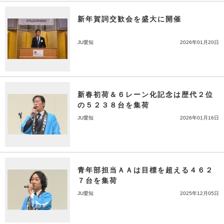
新年賀詞交歓会を盛大に開催
JU愛知
2026年01月20日
新春初荷＆６レーン化記念は歴代２位
の５２３８台を集荷
JU愛知
2026年01月16日
青年部担当ＡＡは目標を超える４６２
７台を集荷
JU愛知
2025年12月05日