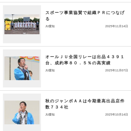
スポーツ事業協賛で組織ＰＲにつなげ
る
JU愛知
2025年11月14日
オールＪＵ全国リレーは出品４３９１
台、成約率８０．５％の高実績
JU愛知
2025年11月07日
秋のジャンボＡＡは今期最高出品店件
数７３４社
JU愛知
2025年10月14日