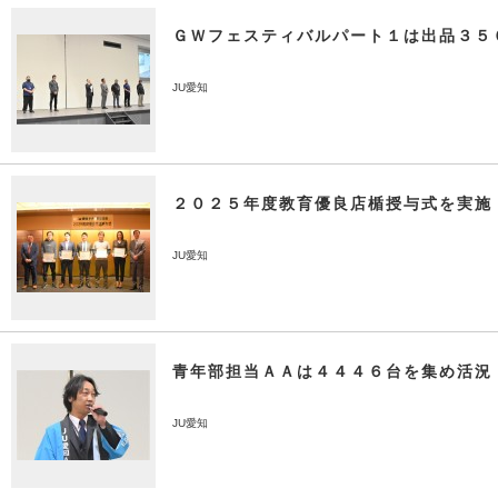
ＧＷフェスティバルパート１は出品３５
JU愛知
２０２５年度教育優良店楯授与式を実施
JU愛知
青年部担当ＡＡは４４４６台を集め活況
JU愛知