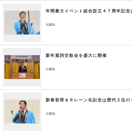
年間最大イベント組合設立４７周年記念
JU愛知
新年賀詞交歓会を盛大に開催
JU愛知
新春初荷＆６レーン化記念は歴代２位の
JU愛知