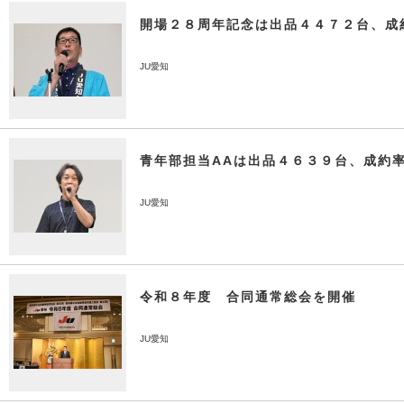
開場２８周年記念は出品４４７２台、成
JU愛知
青年部担当AAは出品４６３９台、成約
JU愛知
令和８年度 合同通常総会を開催
JU愛知