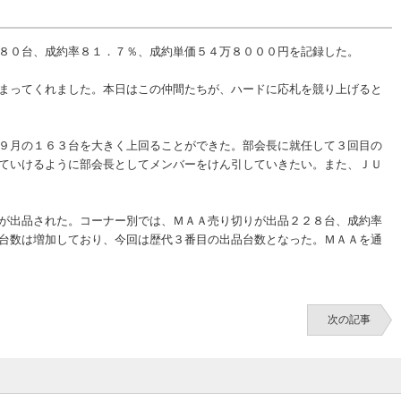
８０台、成約率８１．７％、成約単価５４万８０００円を記録した。
まってくれました。本日はこの仲間たちが、ハードに応札を競り上げると
９月の１６３台を大きく上回ることができた。部会長に就任して３回目の
ていけるように部会長としてメンバーをけん引していきたい。また、ＪＵ
が出品された。コーナー別では、ＭＡＡ売り切りが出品２２８台、成約率
台数は増加しており、今回は歴代３番目の出品台数となった。ＭＡＡを通
次の記事