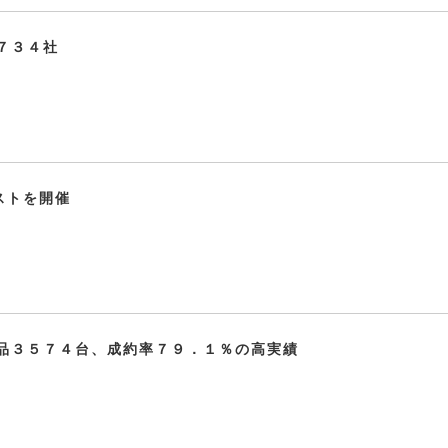
７３４社
ストを開催
品３５７４台、成約率７９．１％の高実績