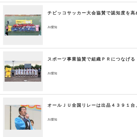
チビッコサッカー大会協賛で認知度を高
JU愛知
スポーツ事業協賛で組織ＰＲにつなげる
JU愛知
オールＪＵ全国リレーは出品４３９１台
JU愛知