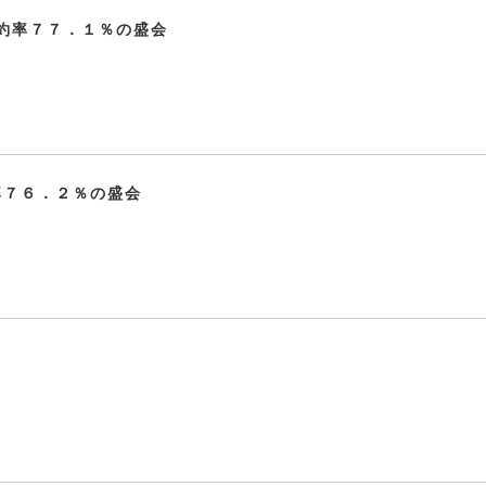
約率７７．１％の盛会
率７６．２％の盛会