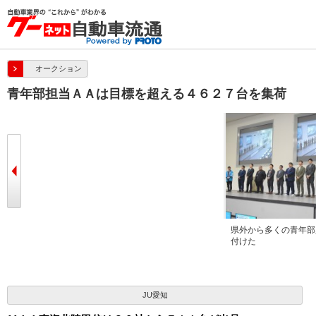
オークション
青年部担当ＡＡは目標を超える４６２７台を集荷
セリ前にあいさつを述べる樋田青年部
県外から多くの青年部
会長
付けた
JU愛知