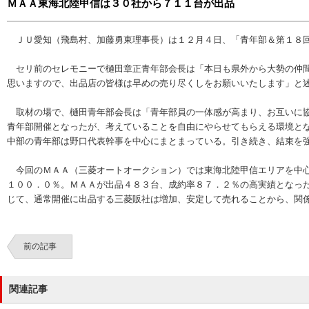
ＭＡＡ東海北陸甲信は３０社から７１１台が出品
ＪＵ愛知（飛島村、加藤勇東理事長）は１２月４日、「青年部＆第１８回
セリ前のセレモニーで樋田章正青年部会長は「本日も県外から大勢の仲間
思いますので、出品店の皆様は早めの売り尽くしをお願いいたします」と
取材の場で、樋田青年部会長は「青年部員の一体感が高まり、お互いに協
青年部開催となったが、考えていることを自由にやらせてもらえる環境と
中部の青年部は野口代表幹事を中心にまとまっている。引き続き、結束を
今回のＭＡＡ（三菱オートオークション）では東海北陸甲信エリアを中心
１００．０％。ＭＡＡが出品４８３台、成約率８７．２％の高実績となっ
じて、通常開催に出品する三菱販社は増加、安定して売れることから、関
前の記事
関連記事