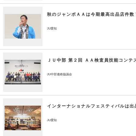
秋のジャンボＡＡは今期最高出品店件数
JU愛知
ＪＵ中部 第２回 ＡＡ検査員技能コンテ
JU中部連絡協議会
インターナショナルフェスティバルは出
JU愛知