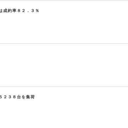
は成約率８２．３％
５２３８台を集荷