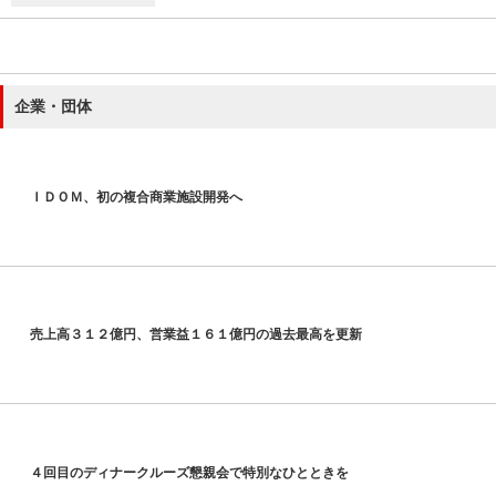
企業・団体
ＩＤＯＭ、初の複合商業施設開発へ
売上高３１２億円、営業益１６１億円の過去最高を更新
４回目のディナークルーズ懇親会で特別なひとときを