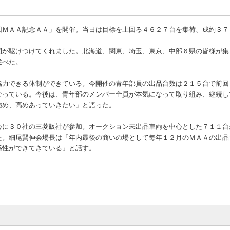
ＭＡＡ記念ＡＡ」を開催。当日は目標を上回る４６２７台を集荷、成約３７
が駆けつけてくれました。北海道、関東、埼玉、東京、中部６県の皆様が集
述べた。
力できる体制ができている。今開催の青年部員の出品台数は２１５台で前回
なっている。今後は、青年部のメンバー全員が本気になって取り組み、継続し
強め、高めあっていきたい」と語った。
に３０社の三菱販社が参加。オークション未出品車両を中心とした７１１台
た。細尾賢伸会場長は「年内最後の商いの場として毎年１２月のＭＡＡの出品
係性ができてきている」と話す。