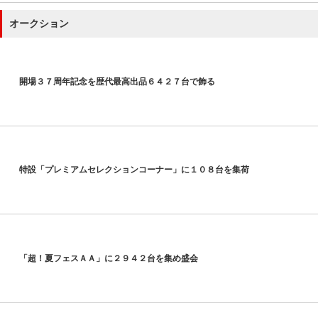
オークション
開場３７周年記念を歴代最高出品６４２７台で飾る
特設「プレミアムセレクションコーナー」に１０８台を集荷
「超！夏フェスＡＡ」に２９４２台を集め盛会