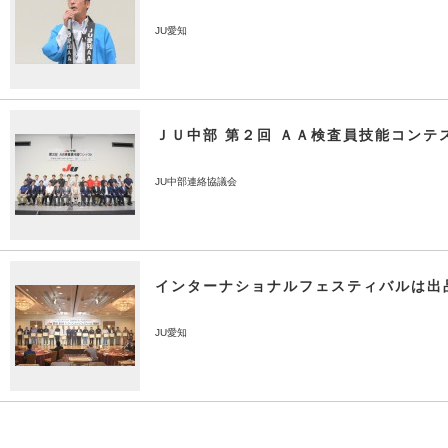
JU愛知
ＪＵ中部 第２回 ＡＡ検査員技能コンテ
JU中部連絡協議会
インターナショナルフェスティバルは出
JU愛知