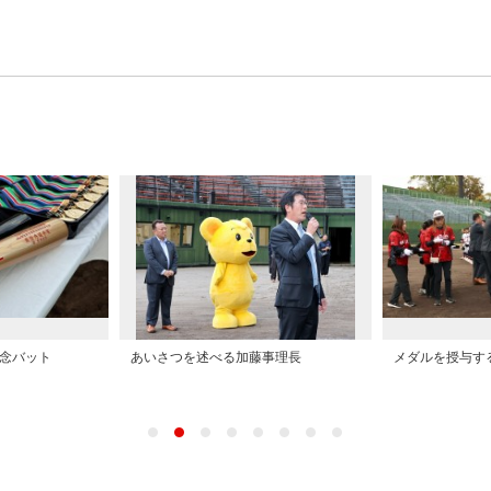
念バット
あいさつを述べる加藤事理長
メダルを授与す