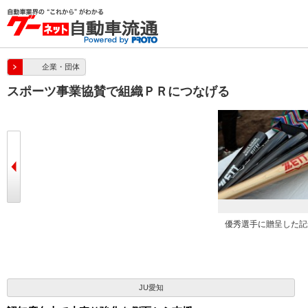
企業・団体
スポーツ事業協賛で組織ＰＲにつなげる
撮影
ＪＵ愛知ロゴ入りの公式球を提供、ト
優秀選手に贈呈した記
ーナメント全４１試合で使用された
JU愛知