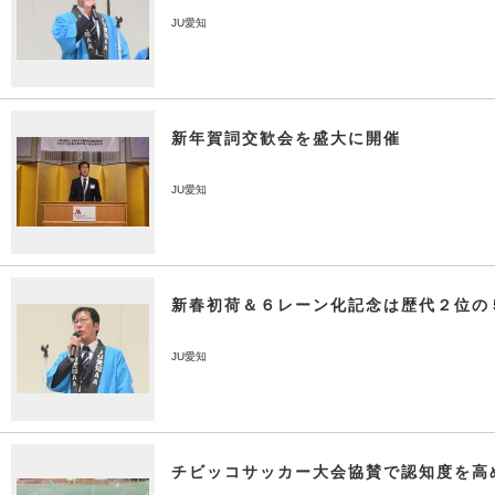
JU愛知
新年賀詞交歓会を盛大に開催
JU愛知
新春初荷＆６レーン化記念は歴代２位の
JU愛知
チビッコサッカー大会協賛で認知度を高