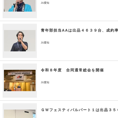
JU愛知
青年部担当AAは出品４６３９台、成約
JU愛知
令和８年度 合同通常総会を開催
JU愛知
ＧＷフェスティバルパート１は出品３５