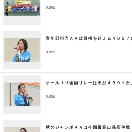
JU愛知
青年部担当ＡＡは目標を超える４６２７
JU愛知
オールＪＵ全国リレーは出品４３９１台
JU愛知
秋のジャンボＡＡは今期最高出品店件数