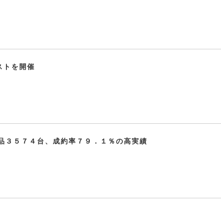
ストを開催
品３５７４台、成約率７９．１％の高実績