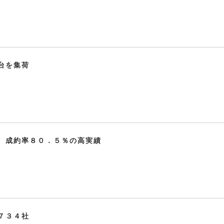
台を集荷
、成約率８０．５％の高実績
７３４社