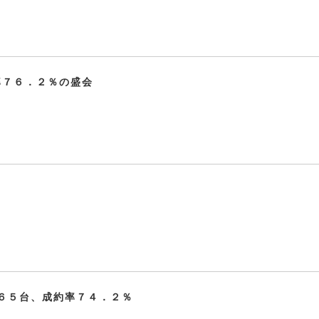
率７６．２％の盛会
６５台、成約率７４．２％