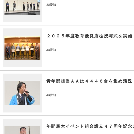
JU愛知
２０２５年度教育優良店楯授与式を実施
JU愛知
青年部担当ＡＡは４４４６台を集め活況
JU愛知
年間最大イベント組合設立４７周年記念