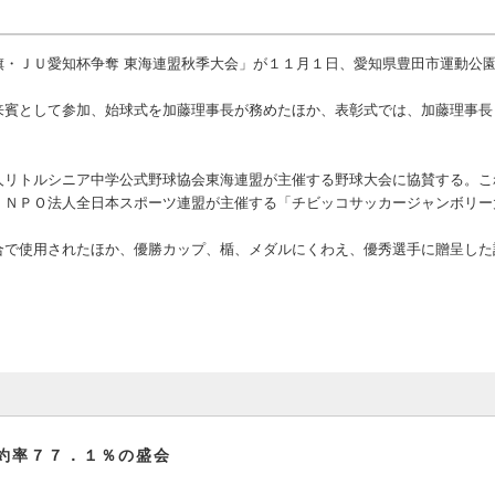
・ＪＵ愛知杯争奪 東海連盟秋季大会」が１１月１日、愛知県豊田市運動公
賓として参加、始球式を加藤理事長が務めたほか、表彰式では、加藤理事長
リトルシニア中学公式野球協会東海連盟が主催する野球大会に協賛する。こ
、ＮＰＯ法人全日本スポーツ連盟が主催する「チビッコサッカージャンボリー
で使用されたほか、優勝カップ、楯、メダルにくわえ、優秀選手に贈呈した
約率７７．１％の盛会