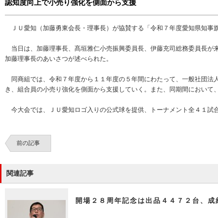
認知度向上で小売り強化を側面から支援
ＪＵ愛知（加藤勇東会長・理事長）が協賛する「令和７年度愛知県知事旗
当日は、加藤理事長、髙垣雅仁小売振興委員長、伊藤充司総務委員長が来
加藤理事長のあいさつが述べられた。
同商組では、令和７年度から１１年度の５年間にわたって、一般社団法人
き、組合員の小売り強化を側面から支援していく。また、同期間において
今大会では、ＪＵ愛知ロゴ入りの公式球を提供、トーナメント全４１試合
前の記事
関連記事
開場２８周年記念は出品４４７２台、成