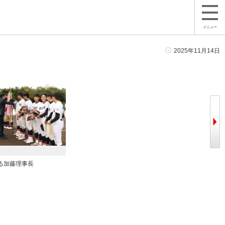
メニュー
2025年11月14日
る加藤理事長
カップを授与する加藤理事長
表彰を行