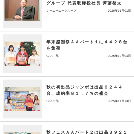
グループ 代表取締役社長 斉藤啓太
シーエーエーグループ
2026年01月01日
年末感謝祭ＡＡパート１に４４２８台
を集荷
CAA中部
2025年12月04日
秋の初出品ジャンボは出品６２４４
台、成約率８１．７％の盛会
CAA中部
2025年11月13日
秋フェスＡＡパート２は出品３９２１