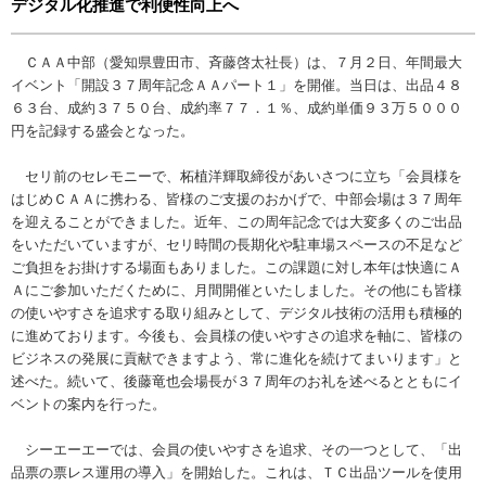
デジタル化推進で利便性向上へ
ＣＡＡ中部（愛知県豊田市、斉藤啓太社長）は、７月２日、年間最大
イベント「開設３７周年記念ＡＡパート１」を開催。当日は、出品４８
６３台、成約３７５０台、成約率７７．１％、成約単価９３万５０００
円を記録する盛会となった。
セリ前のセレモニーで、柘植洋輝取締役があいさつに立ち「会員様を
はじめＣＡＡに携わる、皆様のご支援のおかげで、中部会場は３７周年
を迎えることができました。近年、この周年記念では大変多くのご出品
をいただいていますが、セリ時間の長期化や駐車場スペースの不足など
ご負担をお掛けする場面もありました。この課題に対し本年は快適にＡ
Ａにご参加いただくために、月間開催といたしました。その他にも皆様
の使いやすさを追求する取り組みとして、デジタル技術の活用も積極的
に進めております。今後も、会員様の使いやすさの追求を軸に、皆様の
ビジネスの発展に貢献できますよう、常に進化を続けてまいります」と
述べた。続いて、後藤竜也会場長が３７周年のお礼を述べるとともにイ
ベントの案内を行った。
シーエーエーでは、会員の使いやすさを追求、その一つとして、「出
品票の票レス運用の導入」を開始した。これは、ＴＣ出品ツールを使用