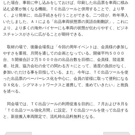
した場合、事前に申し込みをしておけば、印刷した出品票を車両に積み
込む必要が無くなる機能。ＴＣ出品ツールと併用することで、より早
く、より簡単に、出品手続きを行うことができる。二つ目が、昨年導入
いたしました、ＡＩによる「出品車両状態票の英語自動翻訳」。これに
より、より多くの海外バイヤーにも車両の状態が伝わりやすく、ビジネ
スチャンスがさらに広がることが期待できる。
取材の場で、後藤会場長は「今回の周年イベントは、会員様の参加し
やすさを重視、月間を通しての企画となっている。開催平均５０００
台、５開催合計２万５０００台の出品台数を目標に、会員様、陸送業
者、社員、協力会社の全ての関わる方々にとって、過度の負担がなく、
参加いただける事を目指している。また、今年は、ＴＣ出品ツールを使
った出品票のペーパーレス化を中心に、会員の皆様に取って便利になる
ＤＸ化を、シグマネットワークスと連携して、進めていきたい」と抱負
を述べる。
同会場では、ＴＣ出品ツールの利用促進を目的に、７月および８月を
「ＴＣ出品ツール強化月間」に設定。ＴＣ出品ツールを使って出品する
と、新規搬入車両限定で、流札時出品料無料となる。