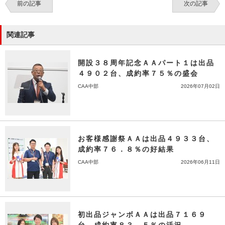
前の記事
次の記事
関連記事
開設３８周年記念ＡＡパート１は出品
４９０２台、成約率７５％の盛会
CAA中部
2026年07月02日
お客様感謝祭ＡＡは出品４９３３台、
成約率７６．８％の好結果
CAA中部
2026年06月11日
初出品ジャンボＡＡは出品７１６９