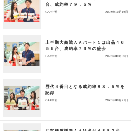
台、成約率７９．５％
CAA中部
2025年10月16日
上半期大商戦ＡＡパート１は出品４６
５５台、成約率７９％の盛会
CAA中部
2025年09月05日
歴代４番目となる成約率８３．５％を
記録
CAA中部
2025年08月21日
お客様感謝祭ＡＡは出品４８８２台、