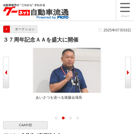
メニュー
オークション
2025年07月03日
３７周年記念ＡＡを盛大に開催
べる柘植取締役
あいさつを述べる後藤会場長
週替わりの取引
CAA中部