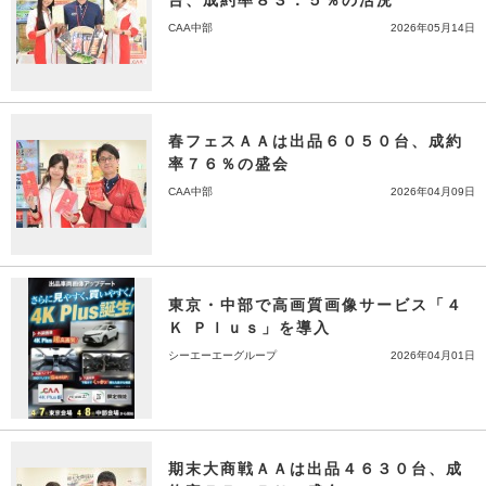
台、成約率８３．５％の活況
CAA中部
2026年05月14日
春フェスＡＡは出品６０５０台、成約
率７６％の盛会
CAA中部
2026年04月09日
東京・中部で高画質画像サービス「４
Ｋ Ｐｌｕｓ」を導入
シーエーエーグループ
2026年04月01日
期末大商戦ＡＡは出品４６３０台、成