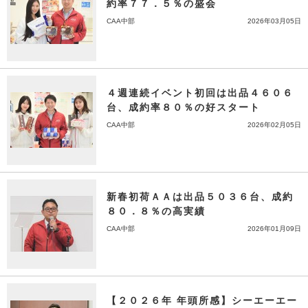
約率７７．５％の盛会
CAA中部
2026年03月05日
４週連続イベント初回は出品４６０６
台、成約率８０％の好スタート
CAA中部
2026年02月05日
新春初荷ＡＡは出品５０３６台、成約
８０．８％の高実績
CAA中部
2026年01月09日
【２０２６年 年頭所感】シーエーエー