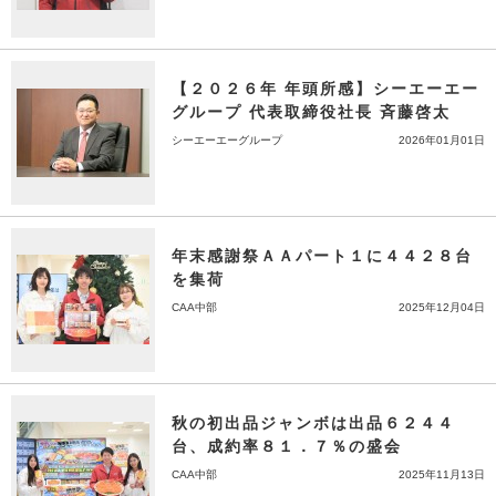
【２０２６年 年頭所感】シーエーエー
グループ 代表取締役社長 斉藤啓太
シーエーエーグループ
2026年01月01日
年末感謝祭ＡＡパート１に４４２８台
を集荷
CAA中部
2025年12月04日
秋の初出品ジャンボは出品６２４４
台、成約率８１．７％の盛会
CAA中部
2025年11月13日