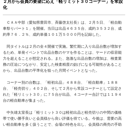
２月から会員の要望に応え「軽リミット３０コーナー」を常設
化
ＣＡＡ中部（愛知県豊田市、斉藤啓太社長）は、２月５日、「軽自動
車祭りパート１」を開催。当日は出品４６３５台、成約３５３２台、成
約率７６．２％、成約単価１０１万５０００円を記録した。
同タイトルは２月の全４開催で実施。繁忙期に入り出品台数が増加す
るため、単発イベントで出品台数のヤマを作ることは、ヤードの収容能
力を超えることが想定される。また、急激な出品台数の増加は、検査業
務の圧迫につながり、安定した検査精度の妨げになる可能性があること
から、出品台数の平準化を狙った月間イベントとなった。
コーナー別の台数は、「軽初出品」４８８台、「軽自動車」１８８
台、「軽売切り」４０２台、そして２月から常設コーナーとして設定さ
れた「軽リミット３０」に７５台が出品、４コーナー合計では１１９４
台の軽自動車が集まった。
中矢雄太室長は「軽リミット３０は軽初出品と軽売切りの中間の価格
帯で使い勝手良いと会員様から良い評価を得ている。今後は、需要の高
い軽自動車を多く扱うことで、会場の特色を出し、会員様の商売の手助