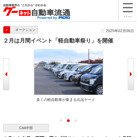
メニュー
オークション
2025年02月06日
２月は月間イベント「軽自動車祭り」を開催
上賞を設定
多くの軽自動車が集まる出品ヤード
多くの軽自動車
CAA中部