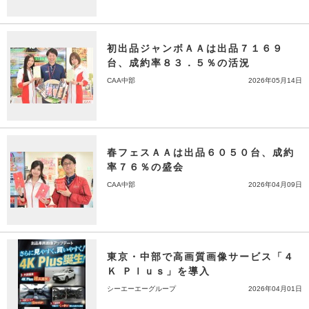
初出品ジャンボＡＡは出品７１６９
台、成約率８３．５％の活況
CAA中部
2026年05月14日
春フェスＡＡは出品６０５０台、成約
率７６％の盛会
CAA中部
2026年04月09日
東京・中部で高画質画像サービス「４
Ｋ Ｐｌｕｓ」を導入
シーエーエーグループ
2026年04月01日