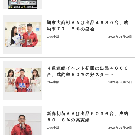
期末大商戦ＡＡは出品４６３０台、成
約率７７．５％の盛会
CAA中部
2026年03月05日
４週連続イベント初回は出品４６０６
台、成約率８０％の好スタート
CAA中部
2026年02月05日
新春初荷ＡＡは出品５０３６台、成約
８０．８％の高実績
CAA中部
2026年01月09日