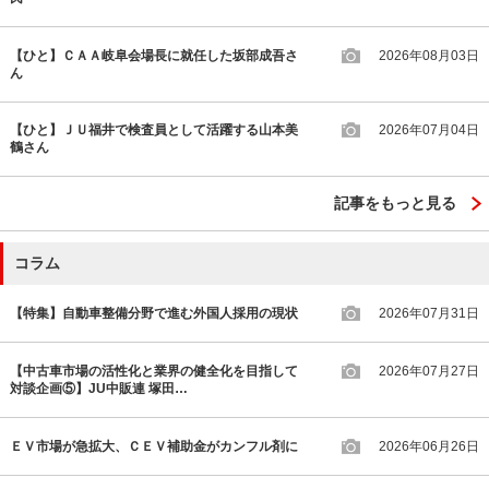
【ひと】ＣＡＡ岐阜会場長に就任した坂部成吾さ
2026年08月03日
ん
【ひと】ＪＵ福井で検査員として活躍する山本美
2026年07月04日
鶴さん
記事をもっと見る
コラム
【特集】自動車整備分野で進む外国人採用の現状
2026年07月31日
【中古車市場の活性化と業界の健全化を目指して
2026年07月27日
対談企画⑤】JU中販連 塚田…
ＥＶ市場が急拡大、ＣＥＶ補助金がカンフル剤に
2026年06月26日