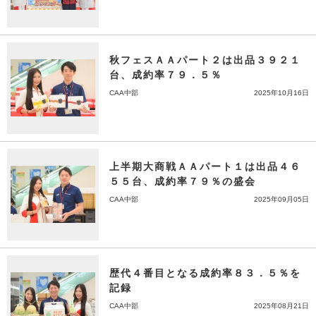
秋フェスＡＡパート２は出品３９２１
台、成約率７９．５％
CAA中部
2025年10月16日
上半期大商戦ＡＡパート１は出品４６
５５台、成約率７９％の盛会
CAA中部
2025年09月05日
歴代４番目となる成約率８３．５％を
記録
CAA中部
2025年08月21日