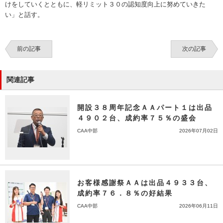
けをしていくとともに、軽リミット３０の認知度向上に努めていきた
い」と話す。
前の記事
次の記事
関連記事
開設３８周年記念ＡＡパート１は出品
４９０２台、成約率７５％の盛会
CAA中部
2026年07月02日
お客様感謝祭ＡＡは出品４９３３台、
成約率７６．８％の好結果
CAA中部
2026年06月11日