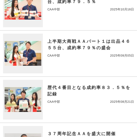
台、成約率７９．５％
CAA中部
2025年10月16日
上半期大商戦ＡＡパート１は出品４６
５５台、成約率７９％の盛会
CAA中部
2025年09月05日
歴代４番目となる成約率８３．５％を
記録
CAA中部
2025年08月21日
３７周年記念ＡＡを盛大に開催