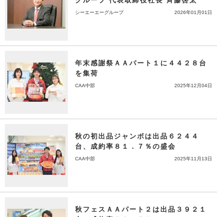
グループ 代表取締役社長 斉藤啓太
シーエーエーグループ
2026年01月01日
年末感謝祭ＡＡパート１に４４２８台
を集荷
CAA中部
2025年12月04日
秋の初出品ジャンボは出品６２４４
台、成約率８１．７％の盛会
CAA中部
2025年11月13日
秋フェスＡＡパート２は出品３９２１