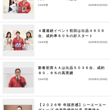
CAA中部
2026年03月05日
４週連続イベント初回は出品４６０６
台、成約率８０％の好スタート
CAA中部
2026年02月05日
新春初荷ＡＡは出品５０３６台、成約
８０．８％の高実績
CAA中部
2026年01月09日
【２０２６年 年頭所感】シーエーエー