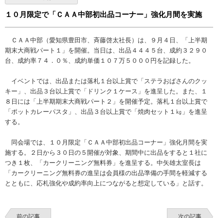
１０月限定で「ＣＡＡ中部初出品コーナー」強化月間を実施
ＣＡＡ中部（愛知県豊田市、斉藤啓太社長）は、９月４日、「上半期
期末大商戦パート１」を開催。当日は、出品４４４５台、成約３２９０
台、成約率７４．０％、成約単価１０７万５０００円を記録した。
イベントでは、出品または落札１台以上賞で「ステラおばさんのクッ
キー」、出品３台以上賞で「ドリンク１ケース」を進呈した。また、１
８日には「上半期期末大商戦パート２」を開催予定。落札１台以上賞で
「ポットカレーパスタ」、出品３台以上賞で「焼肉セット１㎏」を進呈
する。
同会場では、１０月限定「ＣＡＡ中部初出品コーナー」強化月間を実
施する。２日から３０日の５開催が対象、期間中に出品をすると１社に
つき１枚、「カークリーニング無料券」を進呈する。中矢雄太室長は
「カークリーニング無料券の進呈は会員様の出品準備の手間を軽減する
とともに、応札強化や成約率向上につながると想定している」と話す。
前の記事
次の記事