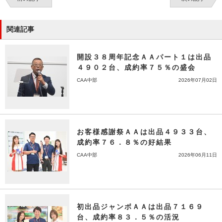
関連記事
開設３８周年記念ＡＡパート１は出品
４９０２台、成約率７５％の盛会
CAA中部
2026年07月02日
お客様感謝祭ＡＡは出品４９３３台、
成約率７６．８％の好結果
CAA中部
2026年06月11日
初出品ジャンボＡＡは出品７１６９
台、成約率８３．５％の活況