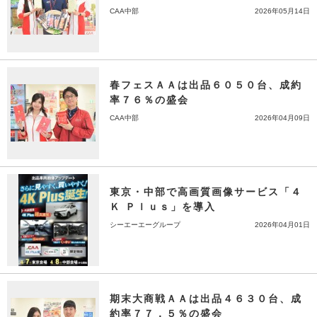
CAA中部
2026年05月14日
春フェスＡＡは出品６０５０台、成約
率７６％の盛会
CAA中部
2026年04月09日
東京・中部で高画質画像サービス「４
Ｋ Ｐｌｕｓ」を導入
シーエーエーグループ
2026年04月01日
期末大商戦ＡＡは出品４６３０台、成
約率７７．５％の盛会