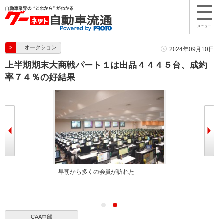
メニュー
オークション
2024年09月10日
上半期期末大商戦パート１は出品４４４５台、成約
率７４％の好結果
トなど豪華賞品
早朝から多くの会員が訪れた
CAA中部