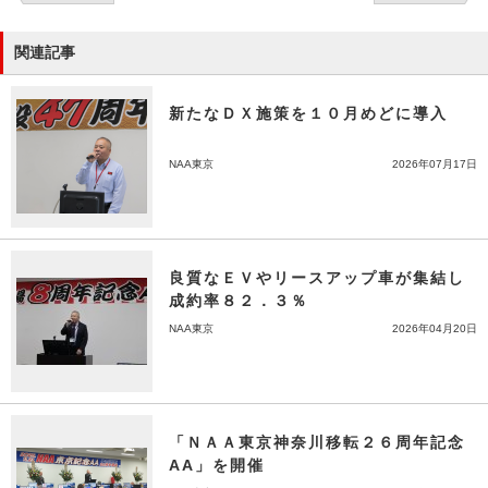
関連記事
新たなＤＸ施策を１０月めどに導入
NAA東京
2026年07月17日
良質なＥＶやリースアップ車が集結し
成約率８２．３％
NAA東京
2026年04月20日
「ＮＡＡ東京神奈川移転２６周年記念
AA」を開催