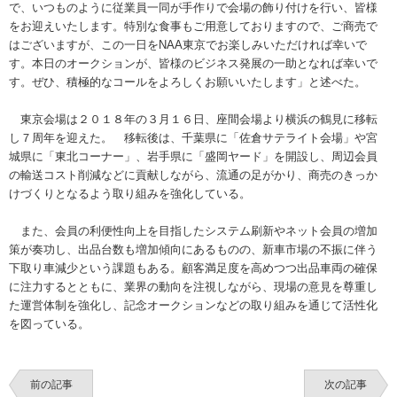
で、いつものように従業員一同が手作りで会場の飾り付けを行い、皆様
をお迎えいたします。特別な食事もご用意しておりますので、ご商売で
はございますが、この一日をNAA東京でお楽しみいただければ幸いで
す。本日のオークションが、皆様のビジネス発展の一助となれば幸いで
す。ぜひ、積極的なコールをよろしくお願いいたします」と述べた。
東京会場は２０１８年の３月１６日、座間会場より横浜の鶴見に移転
し７周年を迎えた。 移転後は、千葉県に「佐倉サテライト会場」や宮
城県に「東北コーナー」、岩手県に「盛岡ヤード」を開設し、周辺会員
の輸送コスト削減などに貢献しながら、流通の足がかり、商売のきっか
けづくりとなるよう取り組みを強化している。
また、会員の利便性向上を目指したシステム刷新やネット会員の増加
策が奏功し、出品台数も増加傾向にあるものの、新車市場の不振に伴う
下取り車減少という課題もある。顧客満足度を高めつつ出品車両の確保
に注力するとともに、業界の動向を注視しながら、現場の意見を尊重し
た運営体制を強化し、記念オークションなどの取り組みを通じて活性化
を図っている。
前の記事
次の記事