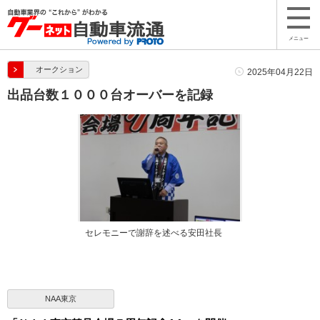
メニュー
オークション
2025年04月22日
出品台数１０００台オーバーを記録
セレモニーで謝辞を述べる安田社長
NAA東京