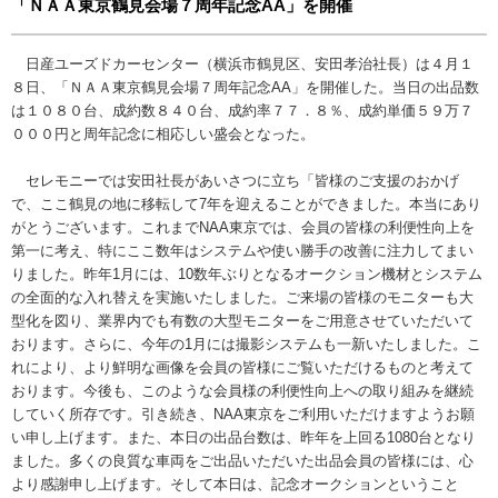
「ＮＡＡ東京鶴見会場７周年記念AA」を開催
日産ユーズドカーセンター（横浜市鶴見区、安田孝治社長）は４月１
８日、「ＮＡＡ東京鶴見会場７周年記念AA」を開催した。当日の出品数
は１０８０台、成約数８４０台、成約率７７．８％、成約単価５９万７
０００円と周年記念に相応しい盛会となった。
セレモニーでは安田社長があいさつに立ち「皆様のご支援のおかげ
で、ここ鶴見の地に移転して7年を迎えることができました。本当にあり
がとうございます。これまでNAA東京では、会員の皆様の利便性向上を
第一に考え、特にここ数年はシステムや使い勝手の改善に注力してまい
りました。昨年1月には、10数年ぶりとなるオークション機材とシステム
の全面的な入れ替えを実施いたしました。ご来場の皆様のモニターも大
型化を図り、業界内でも有数の大型モニターをご用意させていただいて
おります。さらに、今年の1月には撮影システムも一新いたしました。こ
れにより、より鮮明な画像を会員の皆様にご覧いただけるものと考えて
おります。今後も、このような会員様の利便性向上への取り組みを継続
していく所存です。引き続き、NAA東京をご利用いただけますようお願
い申し上げます。また、本日の出品台数は、昨年を上回る1080台となり
ました。多くの良質な車両をご出品いただいた出品会員の皆様には、心
より感謝申し上げます。そして本日は、記念オークションということ