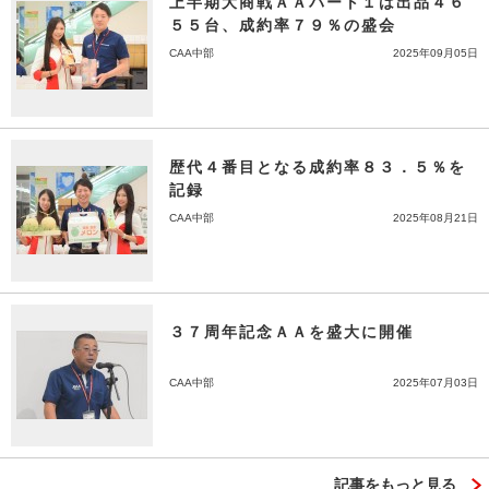
上半期大商戦ＡＡパート１は出品４６
５５台、成約率７９％の盛会
CAA中部
2025年09月05日
歴代４番目となる成約率８３．５％を
記録
CAA中部
2025年08月21日
３７周年記念ＡＡを盛大に開催
CAA中部
2025年07月03日
記事をもっと見る