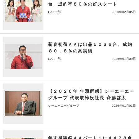
台、成約率８０％の好スタート
CAA中部
2026年02月05日
新春初荷ＡＡは出品５０３６台、成約
８０．８％の高実績
CAA中部
2026年01月09日
【２０２６年 年頭所感】シーエーエー
グループ 代表取締役社長 斉藤啓太
シーエーエーグループ
2026年01月01日
年末感謝祭ＡＡパート１に４４２８台