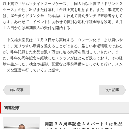
以上賞で「サムソナイトスーツケース」、同３台以上賞で「ドリンク２
ケース」の他、出品または落札１台以上賞を用意する。また、来場賞で
は、屋台券やドリンク券、記念品にくわえて特別ランチで来場者をもて
なす。あわせて、イベントにあわせて特別な応札保証金額を設定、６月
１３日からは早期搬入の受付を開始する。
中矢雄太室長は「７月３日から実施する１０レーン化で、より買いや
すく、売りやすい環境を整えることができる。厳しい市場環境ではある
が、昨年記録した出品台数１万台に迫る集荷を目指していきたい。ま
た、昨年の周年記念を経験したスタッフがほとんど残っており、その経
験を生かした、検査や撮影、配置など事前準備をしっかりと行い、スム
ーズな運営を行っていく」と話す。
前の記事
次の記事
関連記事
開設３８周年記念ＡＡパート１は出品