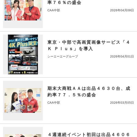
率７６％の盛会
CAA中部
2026年04月09日
東京・中部で高画質画像サービス「４
Ｋ Ｐｌｕｓ」を導入
シーエーエーグループ
2026年04月01日
期末大商戦ＡＡは出品４６３０台、成
約率７７．５％の盛会
CAA中部
2026年03月05日
４週連続イベント初回は出品４６０６