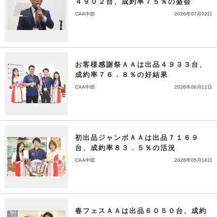
４９０２台、成約率７５％の盛会
CAA中部
2026年07月02日
お客様感謝祭ＡＡは出品４９３３台、
成約率７６．８％の好結果
CAA中部
2026年06月11日
初出品ジャンボＡＡは出品７１６９
台、成約率８３．５％の活況
CAA中部
2026年05月14日
春フェスＡＡは出品６０５０台、成約