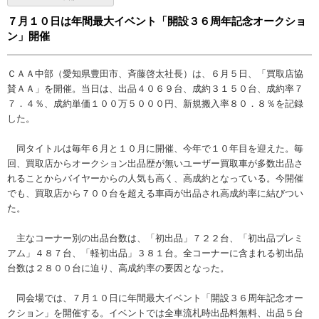
７月１０日は年間最大イベント「開設３６周年記念オークショ
ン」開催
ＣＡＡ中部（愛知県豊田市、斉藤啓太社長）は、６月５日、「買取店協
賛ＡＡ」を開催。当日は、出品４０６９台、成約３１５０台、成約率７
７．４％、成約単価１００万５０００円、新規搬入率８０．８％を記録
した。
同タイトルは毎年６月と１０月に開催、今年で１０年目を迎えた。毎
回、買取店からオークション出品歴が無いユーザー買取車が多数出品さ
れることからバイヤーからの人気も高く、高成約となっている。今開催
でも、買取店から７００台を超える車両が出品され高成約率に結びつい
た。
主なコーナー別の出品台数は、「初出品」７２２台、「初出品プレミ
アム」４８７台、「軽初出品」３８１台。全コーナーに含まれる初出品
台数は２８００台に迫り、高成約率の要因となった。
同会場では、７月１０日に年間最大イベント「開設３６周年記念オー
クション」を開催する。イベントでは全車流札時出品料無料、出品５台