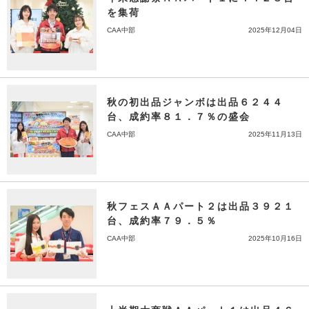
を集荷
CAA中部
2025年12月04日
秋の初出品ジャンボは出品６２４４
台、成約率８１．７％の盛会
CAA中部
2025年11月13日
秋フェスＡＡパート２は出品３９２１
台、成約率７９．５％
CAA中部
2025年10月16日