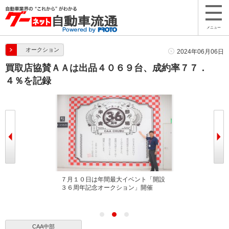
メニュー
オークション
2024年06月06日
買取店協賛ＡＡは出品４０６９台、成約率７７．
４％を記録
上賞で「焼きテ
７月１０日は年間最大イベント「開設
多くの来場でセ
３６周年記念オークション」開催
た
CAA中部