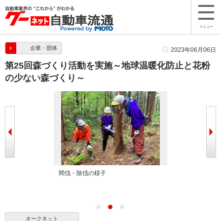
メニュー
企業・団体
2023年06月06日
第25回森づくり活動を実施～地球温暖化防止と花粉
の少ない森づくり～
社員が参加
間伐・除伐の様子
間伐・除伐の様
オークネット