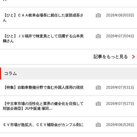
【ひと】ＣＡＡ岐阜会場長に就任した坂部成吾さ
2026年08月03日
ん
【ひと】ＪＵ福井で検査員として活躍する山本美
2026年07月04日
鶴さん
記事をもっと見る
コラム
【特集】自動車整備分野で進む外国人採用の現状
2026年07月31日
【中古車市場の活性化と業界の健全化を目指して
2026年07月27日
対談企画⑤】JU中販連 塚田…
ＥＶ市場が急拡大、ＣＥＶ補助金がカンフル剤に
2026年06月26日