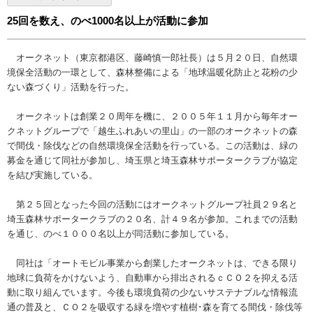
25回を数え、のべ1000名以上が活動に参加
オークネット（東京都港区、藤崎慎一郎社長）は５月２０日、自然環
境保全活動の一環として、森林整備による「地球温暖化防止と花粉の少
ない森づくり」活動を行った。
オークネットは創業２０周年を機に、２００５年１１月から毎年オー
クネットグループで「越生ふれあいの里山」の一部のオークネットの森
で間伐・除伐などの自然環境保全活動を行っている。この活動は、緑の
募金を通じて同社が参加し、埼玉県と埼玉森林サポータークラブが協定
を結び実施している。
第２５回となった今回の活動にはオークネットグループ社員２９名と
埼玉森林サポータークラブの２０名、計４９名が参加。これまでの活動
を通じ、のべ１０００名以上が同活動に参加している。
同社は「オートモビル事業から創業したオークネットは、できる限り
地球に負荷をかけないよう、自動車から排出されるｃＣＯ２を抑える活
動に取り組んでいます。今後も環境負荷の少ないサステナブルな情報流
通の普及と、ＣＯ２を吸収する緑を増やす植樹･森を育てる間伐・除伐等