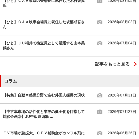
【ひと】ＣＡＡ東京の会場長に就任した木村智典
2026年08月05日
氏
【ひと】ＣＡＡ岐阜会場長に就任した坂部成吾さ
2026年08月03日
ん
【ひと】ＪＵ福井で検査員として活躍する山本美
2026年07月04日
鶴さん
記事をもっと見る
コラム
【特集】自動車整備分野で進む外国人採用の現状
2026年07月31日
【中古車市場の活性化と業界の健全化を目指して
2026年07月27日
対談企画⑤】JU中販連 塚田…
ＥＶ市場が急拡大、ＣＥＶ補助金がカンフル剤に
2026年06月26日