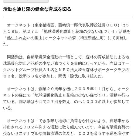
活動を通じ森の健全な育成を図る
オークネット（東京都港区、藤崎慎一郎代表取締役社長ＣＥＯ）は５
月１８日、第２７回 「地球温暖化防止と花粉の少ない森づくり」活動を
「越生ふれあいの里山｣オークネットの森（埼玉県越生町）にて実施し
た。
同活動は、自然環境保全活動の一環として、森林の育成補助による地
球温暖化防止と花粉の少ない森づくりを目的に行っている。当日はオー
クネットグループ社員３１名とＮＰＯ法人埼玉森林サポータークラブの
２２名、総勢５３名が参加し、間伐・除伐に取り組んだ。
オークネットは、創業２０周年を機に２００５年１１月から、オーク
ネットの森にて「地球温暖化防止と花粉の少ない森づくり」活動を行っ
ている。同活動は今回で２７回を数え、のべ１０００名以上が参加して
いる。
オークネットは「できる限り地球に負荷をかけないよう、自動車から
排出されるＣＯ２を抑える活動に取り組んでいます。今後も環境負荷の
少ないサステナブルな情報流通の普及と、ＣＯ２を吸収する緑を増やす