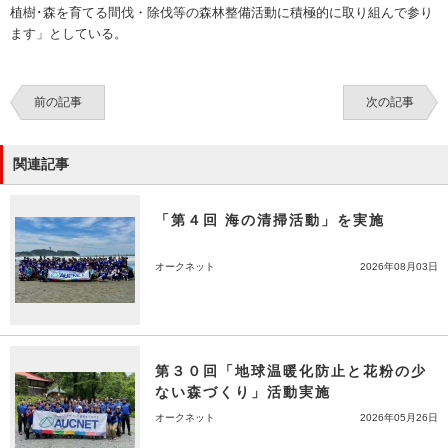
植樹･森を育てる間伐・除伐等の森林整備活動に積極的に取り組んで参り
ます」としている。
前の記事
次の記事
関連記事
「第４回 海の清掃活動」を実施
オークネット
2026年08月03日
第３０回「地球温暖化防止と花粉の少
ない森づくり」活動実施
オークネット
2026年05月26日